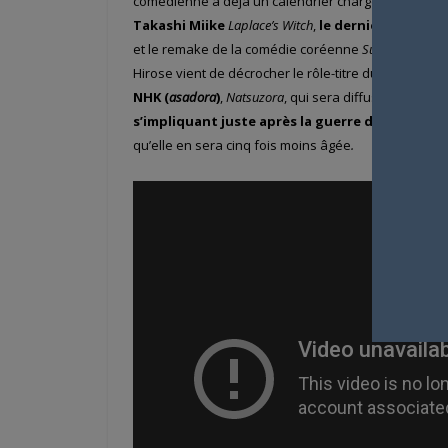
comédienne a déjà un calendrier chargé pour 2018 
Takashi Miike
Laplace’s Witch
,
le dernier volet de 
et le remake de la comédie coréenne
Sunny
! Au som
Hirose vient de décrocher le rôle-titre du
centième 
NHK (
asadora
)
,
Natsuzora
, qui sera diffusé d’avril 
s’impliquant juste après la guerre dans l’anim
qu’elle en sera cinq fois moins âgée
.