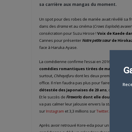
sa carrière aux mangas du moment.
Un spot pour des robes de mariée avait révélé sa f
dans des
drama
et au cinéma (
Crows Explode
) avaien
consécration pour Suzu Hirose !
Voix de Kaede da
Cannes pour présenter
Notre petite sœur
de Hiroka
face à Haruka Ayase.
La comédienne confirme l’essai en 2016, oscillant en
G
comédies romantiques tirées de mangas
comm
surtout,
Chihayafuru
dont les deux premiers volets t
office. Il n’en faudra pas plus pour faire de
Suzu Hi
Rece
détestée des Japonaises de 20 ans
, qui lui repr
Et le succès de
Fireworks
dont elle double l’héroï
va pas calmer leur jalousie envers la star aux pres
sur
Instagram
et 3,3 millions sur
Twitter
…
Après avoir retrouvé Kore-eda pour un thriller (
The 