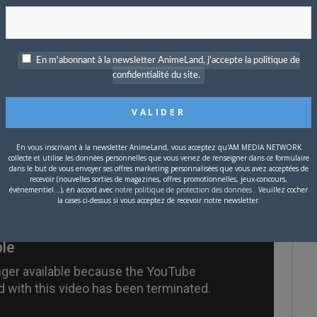
:
le prochain film de
la trilogie
Chihayafuru
met de la hype, Suzu
drama matinal de
En m'abonnant à la newsletter AnimeLand, j'accepte la politique de
à septembre 2019. Elle y incarnera une
jeune femme
confidentialité du site.
ation japonaise
, un art qui vient de fêter ses cent ans, alors
En vous inscrivant à la newsletter AnimeLand, vous acceptez qu'AM MEDIA NETWORK
collecte et utilise les données personnelles que vous venez de renseigner dans ce formulaire
dans le but de vous envoyer ses offres marketing personnalisées que vous avez acceptées de
recevoir (nouvelles sorties de magazines, offres promotionnelles, jeux-concours,
événementiel...), en accord avec
notre politique de protection des données
. Veuillez cocher
la cases ci-dessus si vous acceptez de recevoir notre newsletter.