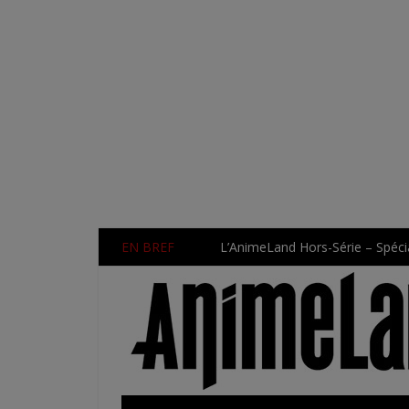
EN BREF
L’AnimeLand Hors-Série – Spécia