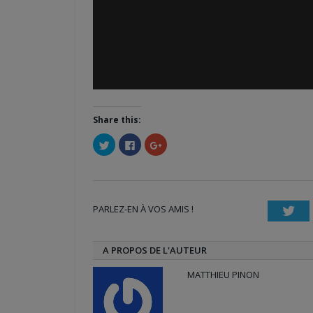
Share this:
Cliquez
Cliquez
Cliquez
pour
pour
pour
partager
partager
partager
sur
sur
sur
Twitter(ouvre
Facebook(ouvre
Google+
dans
dans
(ouvre
une
une
dans
nouvelle
nouvelle
une
PARLEZ-EN À VOS AMIS !
fenêtre)
fenêtre)
nouvelle
Twi
fenêtre)
A PROPOS DE L'AUTEUR
MATTHIEU PINON