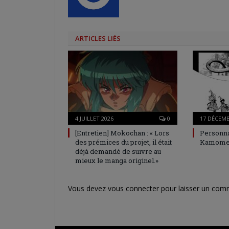
ARTICLES LIÉS
4 JUILLET 2026
0
17 DÉCEMB
[Entretien] Mokochan : « Lors
Personna
des prémices du projet, il était
Kamome 
déjà demandé de suivre au
mieux le manga originel.»
Vous devez
vous connecter
pour laisser un com