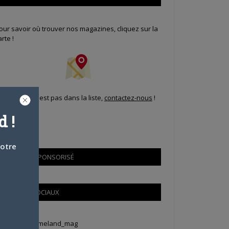
our savoir où trouver nos magazines, cliquez sur la
arte !
i votre ville n'est pas dans la liste,
contactez-nous
!
 !
votre
CONTENU SPONSORISÉ
RÉSEAUX SOCIAUX
weets by Animeland_mag