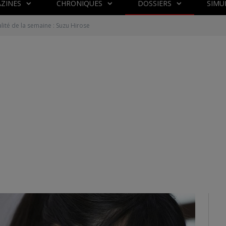
ZINES
CHRONIQUES
DOSSIERS
SIMU
lité de la semaine : Suzu Hirose