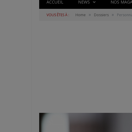
ACCUEIL
NEWS
NOS MAGA
»
»
VOUS ÊTES À :
Home
Dossiers
Personna