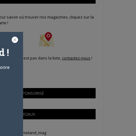
our savoir où trouver nos magazines, cliquez sur la
arte !
 !
i votre ville n'est pas dans la liste,
contactez-nous
!
votre
CONTENU SPONSORISÉ
RÉSEAUX SOCIAUX
weets by Animeland_mag