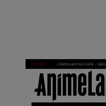
EN BREF
L’AnimeLand Hors-Série – Spécia