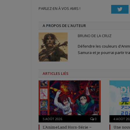
une
une
dans
nouvelle
nouvelle
une
PARLEZ-EN À VOS AMIS !
fenêtre)
fenêtre)
nouvelle
Twi
fenêtre)
A PROPOS DE L'AUTEUR
BRUNO DE LA CRUZ
Défendre les couleurs d'Anime
Samura et je pourrai partir tra
ARTICLES LIÉS
5 AOÛT 2026
0
4 AOÛT 20
L’AnimeLand Hors-Série –
Une nouv