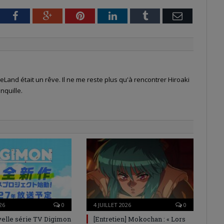
tter
Facebook
Google+
Pinterest
LinkedIn
Tumblr
Email
Land était un rêve. Il ne me reste plus qu'à rencontrer Hiroaki
nquille.
26
0
4 JUILLET 2026
0
elle série TV Digimon
[Entretien] Mokochan : « Lors