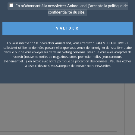
En m'abonnant à la newsletter AnimeLand, j'accepte la politique de
confidentialité du site.
 volumes, ce titre de
Tamai Yukio
(
voir son compte Twitter
ou
Lire l’extrait
En vous inscrivant à la newsletter AnimeLand, vous acceptez qu'AM MEDIA NETWORK
collecte et utilise les données personnelles que vous venez de renseigner dans ce formulaire
dans le but de vous envoyer ses offres marketing personnalisées que vous avez acceptées de
recevoir (nouvelles sorties de magazines, offres promotionnelles, jeux-concours,
 la jolie danseuse Mayu et sa sœur la belle Kyara, malgré son
événementiel...), en accord avec
notre politique de protection des données
. Veuillez cocher
la cases ci-dessus si vous acceptez de recevoir notre newsletter.
conter des inepties, mais il est en réalité Kedamame, l’homme