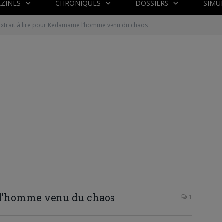
ZINES
CHRONIQUES
DOSSIERS
SIMU
Extrait à lire pour Kedamame l’homme venu du chaos
 l’homme venu du chaos
1