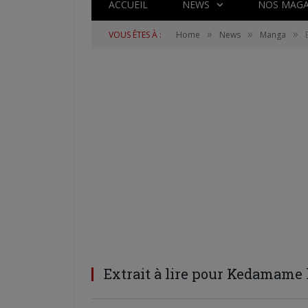
ACCUEIL
NEWS
NOS MAGA
»
»
»
VOUS ÊTES À :
Home
News
Manga
Extrait à lire pour Kedamame