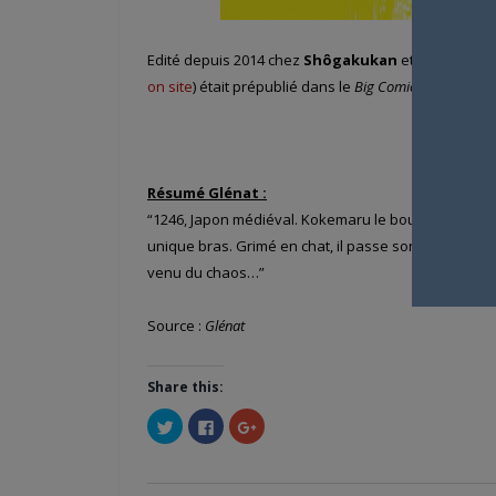
Edité depuis 2014 chez
Shôgakukan
et conclu en 4
on site
) était prépublié dans le
Big Comic Spirits
.
Résumé Glénat :
“1246, Japon médiéval. Kokemaru le bouffon protège
unique bras. Grimé en chat, il passe son temps à ra
venu du chaos…”
Source :
Glénat
Share this:
Cliquez
Cliquez
Cliquez
pour
pour
pour
partager
partager
partager
sur
sur
sur
Twitter(ouvre
Facebook(ouvre
Google+
dans
dans
(ouvre