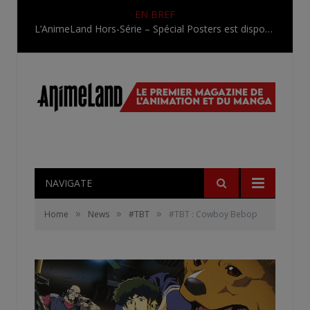
EN BREF
L’AnimeLand Hors-Série – Spécial Posters est disponible !
NAVIGATE
»
»
»
Home
News
#TBT
#TBT : Cowboy Bebop