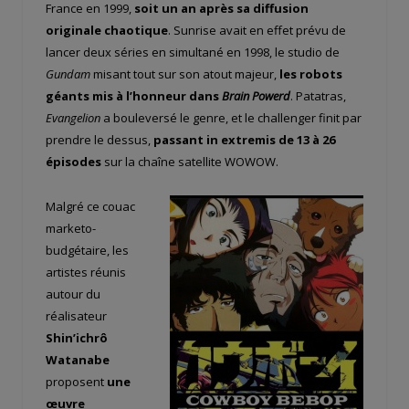
France en 1999,
soit un an après sa diffusion
originale chaotique
. Sunrise avait en effet prévu de
lancer deux séries en simultané en 1998, le studio de
Gundam
misant tout sur son atout majeur,
les robots
géants mis à l’honneur dans
Brain Powerd
. Patatras,
Evangelion
a bouleversé le genre, et le challenger finit par
prendre le dessus,
passant in extremis de 13 à 26
épisodes
sur la chaîne satellite WOWOW.
Malgré ce couac
marketo-
budgétaire, les
artistes réunis
autour du
réalisateur
Shin’ichrô
Watanabe
proposent
une
œuvre