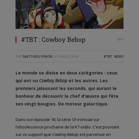
#TBT : Cowboy Bebop
0
PAR
MATTHIEU PINON
LE
5 AVRIL 2018
#TBT
,
NEWS
Le monde se divise en deux catégories : ceux
qui ont vu
Cowboy Bebop
et les autres. Les
premiers jalousant les seconds, qui auront le
bonheur de découvrir le chef d’œuvre qui fête
ses vingt bougies. De moteur galactique.
Dans son épisode 18, la série SF ironisait sur
l’obsolescence prochaine de la K7 vidéo. C’est pourtant
sur ce support que
Cowboy Bebop
est parvenue en