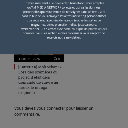
En vous inscrivant à la newsletter AnimeLand, vous acceptez
Une nouvelle série TV
qu'AM MEDIA NETWORK collecte et utilise les données
Digimon en préparation
personnelles que vous venez de renseigner dans ce formulaire
pour 2027
dans le but de vous envoyer ses offres marketing personnalisées
que vous avez acceptées de recevoir (nouvelles sorties de
magazines, offres promotionnelles, jeux-concours,
événementiel...), en accord avec
notre politique de protection des
données
. Veuillez cocher la cases ci-dessus si vous acceptez de
recevoir notre newsletter.
4 JUILLET 2026
0
[Entretien] Mokochan : «
Lors des prémices du
projet, il était déjà
demandé de suivre au
mieux le manga
originel.»
Vous devez
vous connecter
pour laisser un
commentaire.