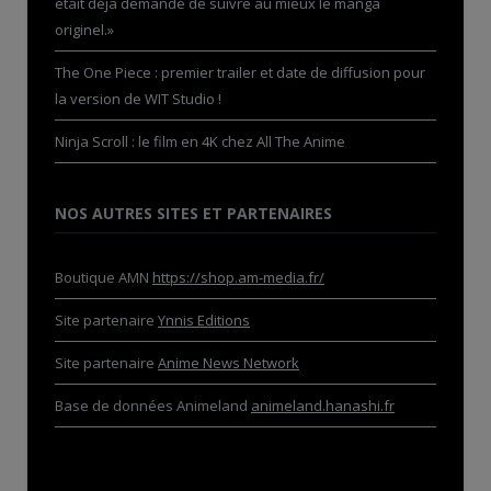
était déjà demandé de suivre au mieux le manga
originel.»
The One Piece : premier trailer et date de diffusion pour
la version de WIT Studio !
Ninja Scroll : le film en 4K chez All The Anime
NOS AUTRES SITES ET PARTENAIRES
Boutique AMN
https://shop.am-media.fr/
Site partenaire
Ynnis Editions
Site partenaire
Anime News Network
Base de données Animeland
animeland.hanashi.fr