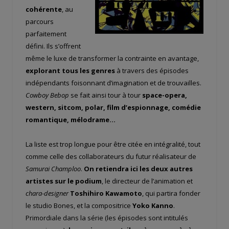
cohérente
, au
parcours
parfaitement
défini. Ils s’offrent
même le luxe de transformer la contrainte en avantage,
explorant tous les genres
à travers des épisodes
indépendants foisonnant d’imagination et de trouvailles.
Cowboy Bebop
se fait ainsi tour à tour
space-opera,
western, sitcom, polar, film d’espionnage, comédie
romantique, mélodrame…
La liste est trop longue pour être citée en intégralité, tout
comme celle des collaborateurs du futur réalisateur de
Samurai Champloo
.
On retiendra ici les deux autres
artistes sur le podium
, le directeur de l’animation et
chara-designer
Toshihiro Kawamoto
, qui partira fonder
le studio Bones, et la compositrice
Yoko Kanno
.
Primordiale dans la série (les épisodes sont intitulés