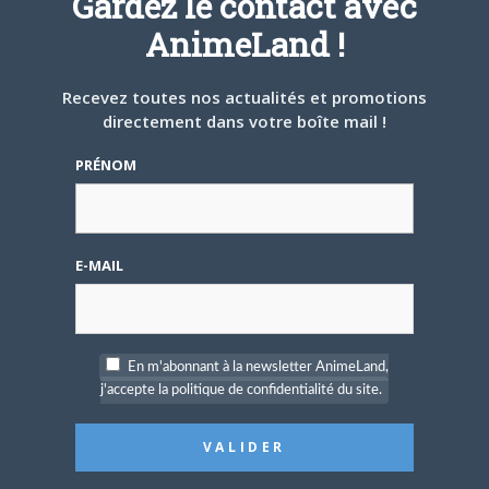
Gardez le contact avec
AnimeLand !
Recevez toutes nos actualités et promotions
ARTICLES LIÉS
directement dans votre boîte mail !
PRÉNOM
5 AOÛT 2026
0
E-MAIL
L’AnimeLand Hors-Série
– Spécial Posters est
disponible !
En m'abonnant à la newsletter AnimeLand,
j'accepte la politique de confidentialité du site.
4 AOÛT 2026
0