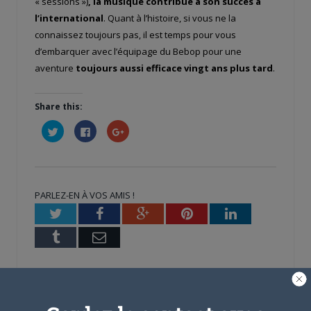
« sessions »)
, la musique contribue à son succès à
l’international
. Quant à l’histoire, si vous ne la
connaissez toujours pas, il est temps pour vous
d’embarquer avec l’équipage du Bebop pour une
aventure
toujours aussi efficace vingt ans plus tard
.
Share this:
Cliquez
Cliquez
Cliquez
pour
pour
pour
partager
partager
partager
sur
sur
sur
Twitter(ouvre
Facebook(ouvre
Google+
dans
dans
(ouvre
une
une
dans
nouvelle
nouvelle
une
PARLEZ-EN À VOS AMIS !
fenêtre)
fenêtre)
nouvelle
fenêtre)
Twitter
Facebook
Google+
Pinterest
LinkedIn
Tumblr
Email
A PROPOS DE L'AUTEUR
MATTHIEU PINON