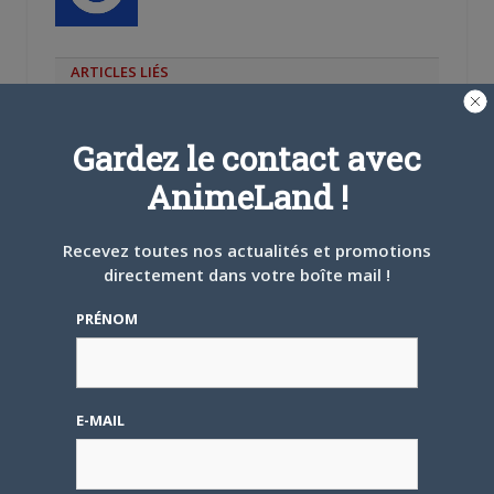
ARTICLES LIÉS
Gardez le contact avec
AnimeLand !
12 AVRIL 2018
0
Les Héros de la Galaxie :
Recevez toutes nos actualités et promotions
Die Neue These
directement dans votre boîte mail !
PRÉNOM
E-MAIL
12 AVRIL 2018
0
Megalo Box