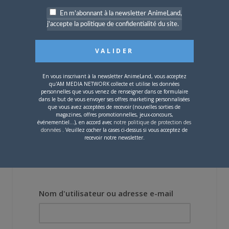
En m'abonnant à la newsletter AnimeLand,
j'accepte la politique de confidentialité du site.
12 AVRIL 2018
0
En vous inscrivant à la newsletter AnimeLand, vous acceptez
DEVILS’ LINE
qu'AM MEDIA NETWORK collecte et utilise les données
personnelles que vous venez de renseigner dans ce formulaire
dans le but de vous envoyer ses offres marketing personnalisées
Vous devez
vous connecter
pour laisser un
que vous avez acceptées de recevoir (nouvelles sorties de
magazines, offres promotionnelles, jeux-concours,
commentaire.
événementiel...), en accord avec
notre politique de protection des
données
. Veuillez cocher la cases ci-dessus si vous acceptez de
recevoir notre newsletter.
Nom d'utilisateur ou adresse e-mail