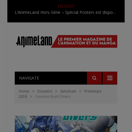
EN BREF
L’AnimeLand Hors-Série – Spécial Posters est disponible !
NAVIGATE
»
»
»
Home
Dossiers
Simulcast
Printemps
»
2018
Gundam Build Divers