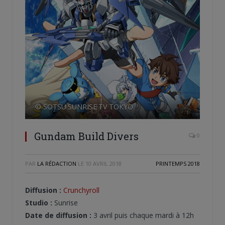
© SOTSU·SUNRISE·TV TOKYO
Gundam Build Divers
0
PAR
LA RÉDACTION
LE
10 AVRIL 2018
PRINTEMPS 2018
Diffusion :
Crunchyroll
Studio :
Sunrise
Date de diffusion :
3 avril puis chaque mardi à 12h