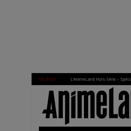
EN BREF
L’AnimeLand Hors-Série – Spécia