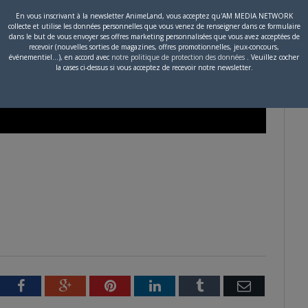
En vous inscrivant à la newsletter AnimeLand, vous acceptez qu'AM MEDIA NETWORK
collecte et utilise les données personnelles que vous venez de renseigner dans ce formulaire
dans le but de vous envoyer ses offres marketing personnalisées que vous avez acceptées de
recevoir (nouvelles sorties de magazines, offres promotionnelles, jeux-concours,
événementiel...), en accord avec
notre politique de protection des données
. Veuillez cocher
la cases ci-dessus si vous acceptez de recevoir notre newsletter.
tter
Facebook
Google+
Pinterest
LinkedIn
Tumblr
Email