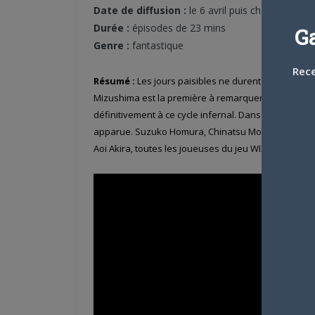
Date de diffusion :
le 6 avril puis chaque vendr
Durée :
épisodes de 23 mins
G
Genre :
fantastique
Rece
Résumé :
Les jours paisibles ne durent pas bien lon
Mizushima est la première à remarquer qu’il y a quel
définitivement à ce cycle infernal. Dans cette nouvel
apparue. Suzuko Homura, Chinatsu Morishita, Hann
Aoi Akira, toutes les joueuses du jeu WIXOSS sont ce