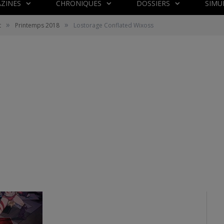
ZINES
CHRONIQUES
DOSSIERS
SIMU
»
»
t
Printemps 2018
Lostorage Conflated Wixoss