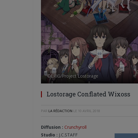
©LRIG/Project Lostorage
Lostorage Conflated Wixoss
PAR
LA RÉDACTION
LE
10 AVRIL 2018
Diffusion :
Crunchyroll
Studio :
J.C.STAFF