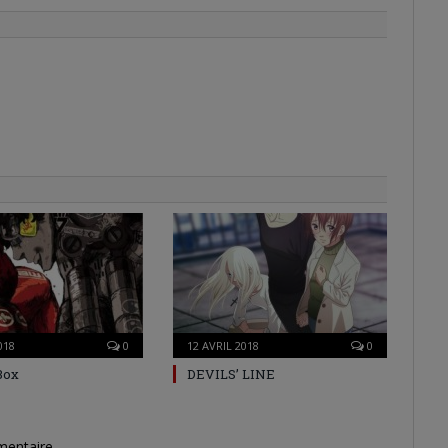
018
0
12 AVRIL 2018
0
Box
DEVILS’ LINE
mentaire.