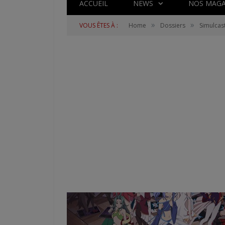
ACCUEIL
NEWS
NOS MAGA
»
»
VOUS ÊTES À :
Home
Dossiers
Simulcas