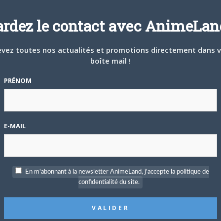
edi à 16h
ardez le contact avec AnimeLand
P
c
vez toutes nos actualités et promotions directement dans 
gtemps lorsque l’ombre d’une nouvelle bataille se profile. Kiyoi
boîte mail !
que chose qui ne tourne pas rond. Elle est prête à mettre fin
PRÉNOM
le bataille, les règles ont changé et une nouvelle carte est
a Mikage, Rûko Kominato, Yuzuki Kurebayashi, Hitoe Uemura et
S
tte fois réunies pour la grande bataille finale…
E-MAIL
En m'abonnant à la newsletter AnimeLand, j'accepte la politique de
confidentialité du site.
T