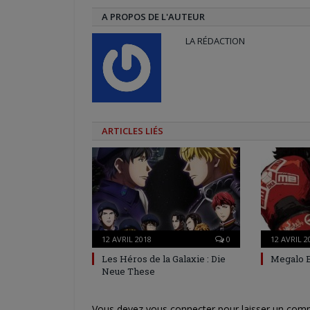
A PROPOS DE L'AUTEUR
LA RÉDACTION
ARTICLES LIÉS
12 AVRIL 2018
0
12 AVRIL 2
Les Héros de la Galaxie : Die
Megalo 
Neue These
Vous devez
vous connecter
pour laisser un com