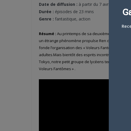
Date de diffusion :
à partir du 7 avril
G
Durée :
épisodes de 23 mins
Genre :
fantastique, action
Rece
Résumé :
Au printemps de sa deuxième année de lyc
un étrange phénomène propulse Ren dans un monde 
fonde l’organisation des « Voleurs Fantômes ». Ense
adultes.Mais bientôt des esprits incontrôlables vien
Tokyo, notre petit groupe de lycéens tente de faire 
Voleurs Fantômes » .