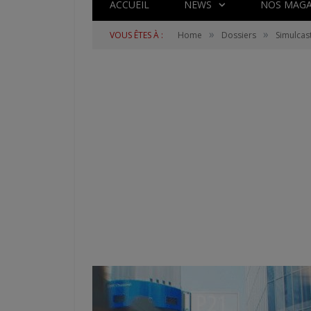
ACCUEIL
NEWS
NOS MAGA
»
»
VOUS ÊTES À :
Home
Dossiers
Simulcas