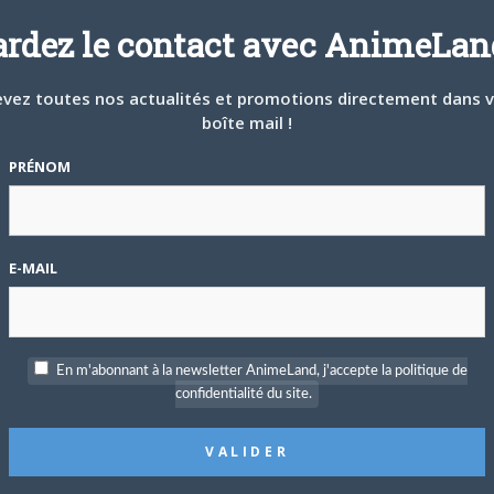
ardez le contact avec AnimeLand
P
c
vez toutes nos actualités et promotions directement dans 
boîte mail !
ée, Ren Amamiya intègre le lycée Shûjin.Le jour de la rentrée,
parallèle, le Persona. Avec ses nouveaux compagnons, il y
PRÉNOM
mble, ils décident de corriger les désirs pervers des
nent mettre le chaos en ville.Dans cette immense ville qu’est
S
régner l’ordre après la fin des cours en gardant le nom de «
E-MAIL
En m'abonnant à la newsletter AnimeLand, j'accepte la politique de
confidentialité du site.
T