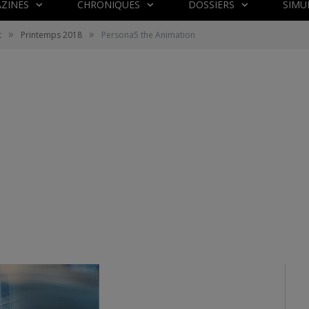
ZINES
CHRONIQUES
DOSSIERS
SIMU
»
»
t
Printemps 2018
Persona5 the Animation