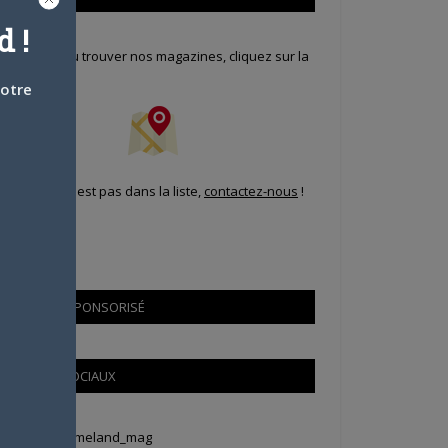
 !
our savoir où trouver nos magazines, cliquez sur la
arte !
votre
i votre ville n'est pas dans la liste,
contactez-nous
!
CONTENU SPONSORISÉ
RÉSEAUX SOCIAUX
weets by Animeland_mag