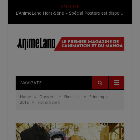
EN BREF
L’AnimeLand Hors-Série – Spécial Posters est disponible !
NAVIGATE
»
»
»
Home
Dossiers
Simulcast
Printemps
»
2018
Steins;Gate 0