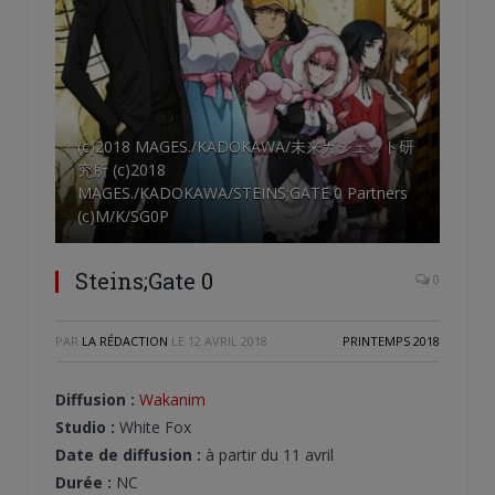
(c)2018 MAGES./KADOKAWA/未来ガジェット研
究所 (c)2018
MAGES./KADOKAWA/STEINS;GATE 0 Partners
(c)M/K/SG0P
Steins;Gate 0
0
PAR
LA RÉDACTION
LE
12 AVRIL 2018
PRINTEMPS 2018
Diffusion :
Wakanim
Studio :
White Fox
Date de diffusion :
à partir du 11 avril
Durée :
NC