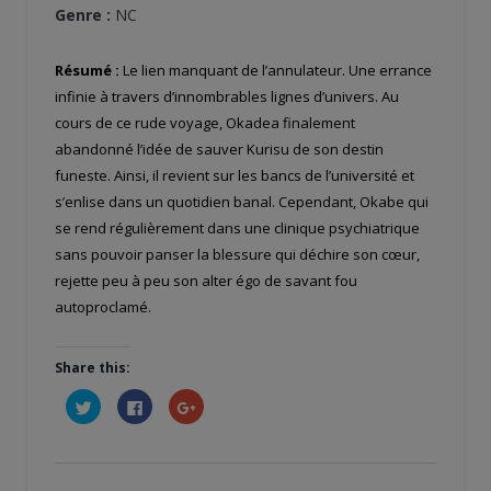
Genre :
NC
Résumé :
Le lien manquant de l’annulateur. Une errance
infinie à travers d’innombrables lignes d’univers. Au
cours de ce rude voyage, Okadea finalement
abandonné l’idée de sauver Kurisu de son destin
funeste. Ainsi, il revient sur les bancs de l’université et
s’enlise dans un quotidien banal. Cependant, Okabe qui
se rend régulièrement dans une clinique psychiatrique
sans pouvoir panser la blessure qui déchire son cœur,
rejette peu à peu son alter égo de savant fou
autoproclamé.
Share this:
Cliquez
Cliquez
Cliquez
pour
pour
pour
partager
partager
partager
sur
sur
sur
Twitter(ouvre
Facebook(ouvre
Google+
dans
dans
(ouvre
une
une
dans