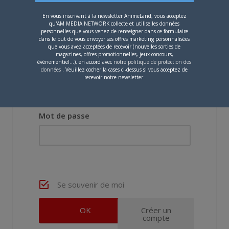
En vous inscrivant à la newsletter AnimeLand, vous acceptez
qu'AM MEDIA NETWORK collecte et utilise les données
personnelles que vous venez de renseigner dans ce formulaire
dans le but de vous envoyer ses offres marketing personnalisées
que vous avez acceptées de recevoir (nouvelles sorties de
magazines, offres promotionnelles, jeux-concours,
événementiel...), en accord avec
notre politique de protection des
données
. Veuillez cocher la cases ci-dessus si vous acceptez de
Nom d'utilisateur ou adresse e-mail
recevoir notre newsletter.
Mot de passe
Se souvenir de moi
Créer un
compte