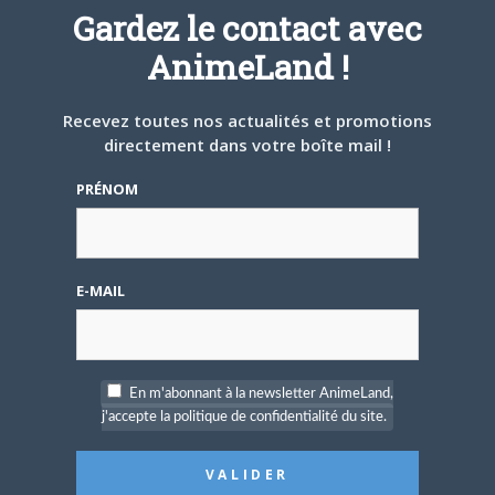
Die Neue These
Gardez le contact avec
AnimeLand !
Recevez toutes nos actualités et promotions
directement dans votre boîte mail !
12 AVRIL 2018
0
PRÉNOM
Megalo Box
E-MAIL
12 AVRIL 2018
0
En m'abonnant à la newsletter AnimeLand,
DEVILS’ LINE
j'accepte la politique de confidentialité du site.
Vous devez
vous connecter
pour laisser un
commentaire.