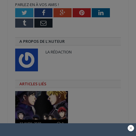
nouvelle
nouvelle
une
PARLEZ-EN À VOS AMIS !
fenêtre)
fenêtre)
nouvelle
fenêtre)
Twitter
Facebook
Google+
Pinterest
LinkedIn
Tumblr
Email
A PROPOS DE L'AUTEUR
LA RÉDACTION
ARTICLES LIÉS
12 AVRIL 2018
0
Les Héros de la Galaxie :