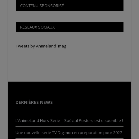
CONTENU SPONSORISÉ
RÉSEAUX SOCIAUX
Tweets by Animeland_mag
DERNIÈRES NEWS
L’AnimeLand Hors-Série – Spécial Posters est disponible !
Une nouvelle série TV Digimon en préparation pour 2027