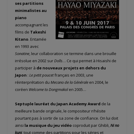
ses partitions
minimalistes au
piano
accompagnant les
films de
Takeshi
Kitano
. Entamée
en 1993 avec
Sonatine
, leur collaboration se termine dans une brouille
irrésolue en 2002 sur
Dolls
… Ce qui permet à Hisaishi de
participer à
de nouveaux projets en dehors du
Japon
:
Le petit poucet
français en 2003, une
réinterprétation du
Mecano de la Générale
en 2004, le
coréen
Welcome to Dongmakol
en 2005…
Septuple lauréat du Japan Academy Award
de la
meilleure bande originale, le compositeur n’hésite
pourtant pas à sortir de sa zone de confiance. On lui doit
ainsi
la musique du jeu vidéo
coproduit par Ghibli,
Ni no
kuni
, tout comme des partitions pour les séries et