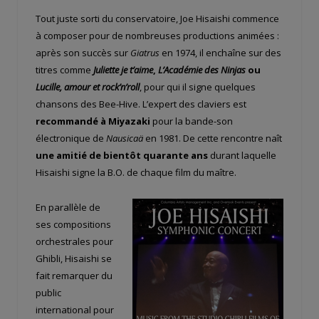
Tout juste sorti du conservatoire, Joe Hisaishi commence
à composer pour de nombreuses productions animées :
après son succès sur
Giatrus
en 1974, il enchaîne sur des
titres comme
Juliette je t’aime
,
L’Académie des Ninjas
ou
Lucille, amour et rock’n’roll
, pour qui il signe quelques
chansons des Bee-Hive. L’expert des claviers est
recommandé à Miyazaki
pour la bande-son
électronique de
Nausicaä
en 1981. De cette rencontre naît
une amitié de bientôt quarante ans
durant laquelle
Hisaishi signe la B.O. de chaque film du maître.
En parallèle de
ses compositions
orchestrales pour
Ghibli, Hisaishi se
fait remarquer du
public
international pour