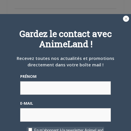
sur
sur
sur
Twitter(ouvre
Facebook(ouvre
Google+
dans
dans
(ouvre
une
une
dans
nouvelle
nouvelle
une
PARLEZ-EN À VOS AMIS !
fenêtre)
fenêtre)
nouvelle
fenêtre)
Twitter
Facebook
Google+
Pinterest
LinkedIn
Gardez le contact avec
Tumblr
Email
AnimeLand !
A PROPOS DE L'AUTEUR
Recevez toutes nos actualités et promotions
directement dans votre boîte mail !
MATTHIEU PINON
PRÉNOM
ARTICLES LIÉS
E-MAIL
En m'abonnant à la newsletter AnimeLand,