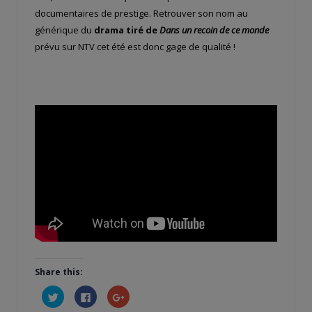
documentaires de prestige. Retrouver son nom au
générique du
drama tiré de
Dans un recoin de ce monde
prévu sur NTV cet été est donc gage de qualité !
Share this:
Cliquez
Cliquez
Cliquez
pour
pour
pour
partager
partager
partager