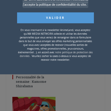
4 JUILLET 2026
0
j'accepte la politique de confidentialité du site.
[Entretien] Mokochan : «
Lors des prémices du
projet, il était déjà
demandé de suivre au
mieux le manga
En vous inscrivant à la newsletter AnimeLand, vous acceptez
originel.»
qu'AM MEDIA NETWORK collecte et utilise les données
personnelles que vous venez de renseigner dans ce formulaire
dans le but de vous envoyer ses offres marketing personnalisées
que vous avez acceptées de recevoir (nouvelles sorties de
magazines, offres promotionnelles, jeux-concours,
événementiel...), en accord avec
notre politique de protection des
données
. Veuillez cocher la cases ci-dessus si vous acceptez de
recevoir notre newsletter.
17 DÉCEMBRE 2024
0
Personnalité de la
semaine : Kamome
Shirahama