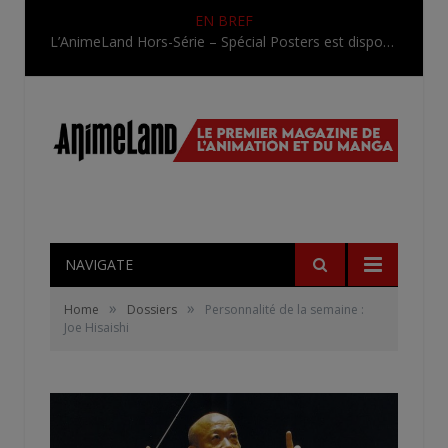
EN BREF
Une nouvelle série TV Digimon en préparation pour 2027
NAVIGATE
»
»
Home
Dossiers
Personnalité de la semaine :
Joe Hisaishi