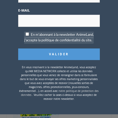
Défendre les couleurs d'AnimeLand était
un rêve. Il ne me reste plus qu'à
E-MAIL
rencontrer Hiroaki Samura et je pourrai
partir tranquille.
ARTICLES LIÉS
En m'abonnant à la newsletter AnimeLand,
j'accepte la politique de confidentialité du site.
En vous inscrivant à la newsletter AnimeLand, vous acceptez
5 AOÛT 2026
0
qu'AM MEDIA NETWORK collecte et utilise les données
personnelles que vous venez de renseigner dans ce formulaire
L’AnimeLand Hors-Série
dans le but de vous envoyer ses offres marketing personnalisées
– Spécial Posters est
que vous avez acceptées de recevoir (nouvelles sorties de
disponible !
magazines, offres promotionnelles, jeux-concours,
événementiel...), en accord avec
notre politique de protection des
données
. Veuillez cocher la cases ci-dessus si vous acceptez de
recevoir notre newsletter.