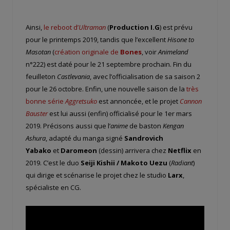
Ainsi,
le reboot d’
Ultraman
(
Production I.G
) est prévu
pour le printemps 2019, tandis que l’excellent
Hisone to
Masotan
(
création originale de
Bones
, voir
Animeland
n°222) est daté pour le 21 septembre prochain. Fin du
feuilleton
Castlevania
, avec l’officialisation de sa saison 2
pour le 26 octobre. Enfin, une nouvelle saison de la
très
bonne série
Aggretsuko
est annoncée, et le projet
Cannon
Bauster
est lui aussi (enfin) officialisé pour le 1er mars
2019. Précisons aussi que l’
anime
de baston
Kengan
Ashura
, adapté du manga signé
Sandrovich
Yabako
et
Daromeon
(dessin) arrivera chez
Netflix
en
2019. C’est le duo
Seiji Kishii / Makoto Uezu
(
Radiant
)
qui dirige et scénarise le projet chez le studio
Larx
,
spécialiste en CG.