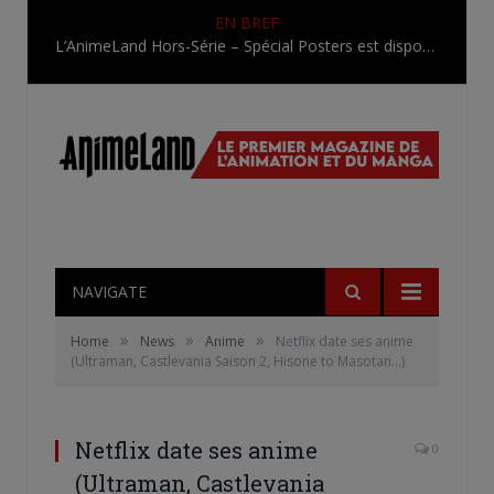
EN BREF
L’AnimeLand Hors-Série – Spécial Posters est disponible !
NAVIGATE
»
»
»
Home
News
Anime
Netflix date ses anime
(Ultraman, Castlevania Saison 2, Hisone to Masotan…)
Netflix date ses anime
0
(Ultraman, Castlevania