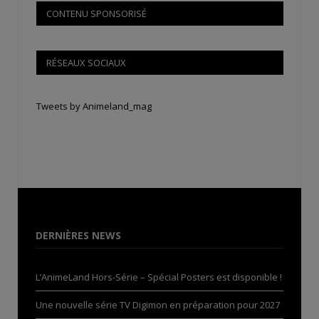
CONTENU SPONSORISÉ
RÉSEAUX SOCIAUX
Tweets by Animeland_mag
DERNIÈRES NEWS
L’AnimeLand Hors-Série – Spécial Posters est disponible !
Une nouvelle série TV Digimon en préparation pour 2027