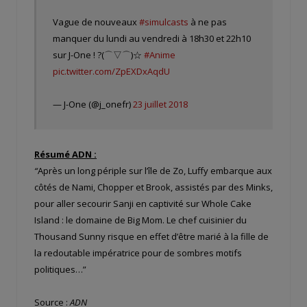
Vague de nouveaux
#simulcasts
à ne pas
manquer du lundi au vendredi à 18h30 et 22h10
sur J-One ! ?(⌒▽⌒)☆
#Anime
pic.twitter.com/ZpEXDxAqdU
— J-One (@j_onefr)
23 juillet 2018
Résumé ADN :
“
Après un long périple sur l’île de Zo, Luffy embarque aux
côtés de Nami, Chopper et Brook, assistés par des Minks,
pour aller secourir Sanji en captivité sur Whole Cake
Island : le domaine de Big Mom. Le chef cuisinier du
Thousand Sunny risque en effet d’être marié à la fille de
la redoutable impératrice pour de sombres motifs
politiques…”
Source :
ADN