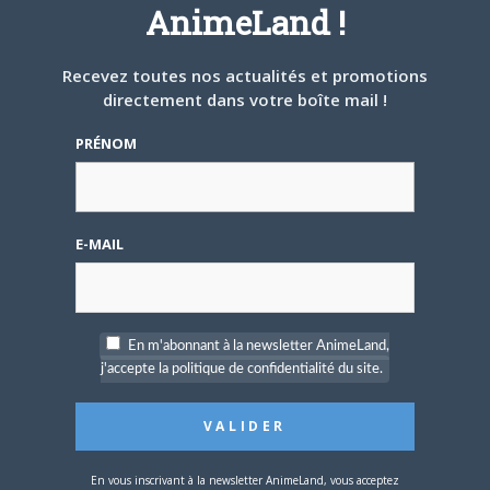
partir tranquille.
AnimeLand !
ARTICLES LIÉS
Recevez toutes nos actualités et promotions
directement dans votre boîte mail !
PRÉNOM
5 AOÛT 2026
0
L’AnimeLand Hors-Série
E-MAIL
– Spécial Posters est
disponible !
En m'abonnant à la newsletter AnimeLand,
j'accepte la politique de confidentialité du site.
4 AOÛT 2026
0
Une nouvelle série TV
En vous inscrivant à la newsletter AnimeLand, vous acceptez
Digimon en préparation