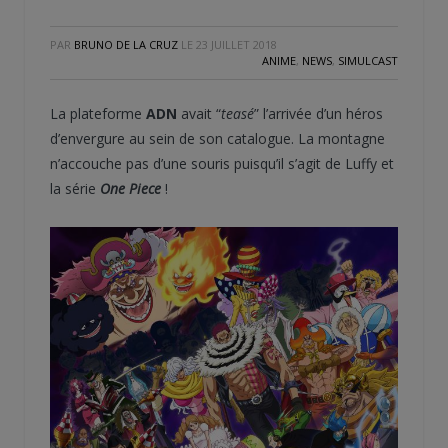
PAR
BRUNO DE LA CRUZ
LE
23 JUILLET 2018
ANIME
,
NEWS
,
SIMULCAST
La plateforme
ADN
avait “
teasé
” l’arrivée d’un héros
d’envergure au sein de son catalogue. La montagne
n’accouche pas d’une souris puisqu’il s’agit de Luffy et
la série
One Piece
!