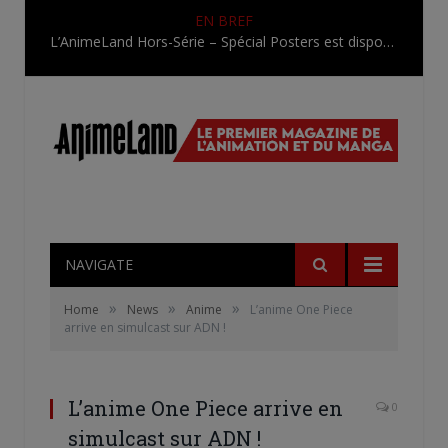
EN BREF
L’AnimeLand Hors-Série – Spécial Posters est disponible !
NAVIGATE
»
»
»
Home
News
Anime
L’anime One Piece
arrive en simulcast sur ADN !
L’anime One Piece arrive en
0
simulcast sur ADN !