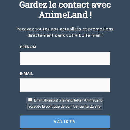
Gardez le contact avec
4 AOÛT 2026
0
Une nouvelle série TV
AnimeLand !
Digimon en préparation
pour 2027
Recevez toutes nos actualités et promotions
directement dans votre boîte mail !
PRÉNOM
4 JUILLET 2026
0
E-MAIL
[Entretien] Mokochan : «
Lors des prémices du
projet, il était déjà
demandé de suivre au
mieux le manga
originel.»
En m'abonnant à la newsletter AnimeLand,
j'accepte la politique de confidentialité du site.
Vous devez
vous connecter
pour laisser un
commentaire.