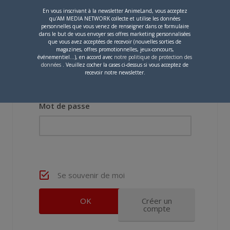
En vous inscrivant à la newsletter AnimeLand, vous acceptez
qu'AM MEDIA NETWORK collecte et utilise les données
personnelles que vous venez de renseigner dans ce formulaire
dans le but de vous envoyer ses offres marketing personnalisées
que vous avez acceptées de recevoir (nouvelles sorties de
magazines, offres promotionnelles, jeux-concours,
événementiel...), en accord avec
notre politique de protection des
Nom d'utilisateur ou adresse e-mail
données
. Veuillez cocher la cases ci-dessus si vous acceptez de
recevoir notre newsletter.
Mot de passe
Se souvenir de moi
Créer un
compte