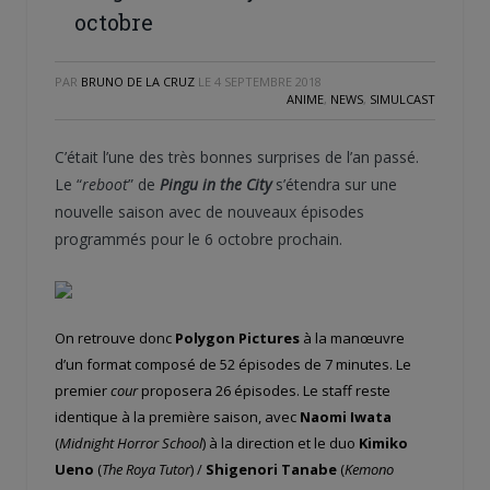
octobre
PAR
BRUNO DE LA CRUZ
LE
4 SEPTEMBRE 2018
ANIME
,
NEWS
,
SIMULCAST
C’était l’une des très bonnes surprises de l’an passé.
Le “
reboot
” de
Pingu in the City
s’étendra sur une
nouvelle saison avec de nouveaux épisodes
programmés pour le 6 octobre prochain.
On retrouve donc
Polygon Pictures
à la manœuvre
d’un format composé de 52 épisodes de 7 minutes. Le
premier
cour
proposera 26 épisodes. Le staff reste
identique à la première saison, avec
Naomi Iwata
(
Midnight Horror School
) à la direction et le duo
Kimiko
Ueno
(
The Roya Tutor
) /
Shigenori Tanabe
(
Kemono