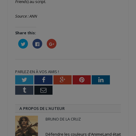
Friends
) au script.
Source : ANN
Share this:
Cliquez
Cliquez
Cliquez
pour
pour
pour
partager
partager
partager
sur
sur
sur
Twitter(ouvre
Facebook(ouvre
Google+
dans
dans
(ouvre
une
une
dans
nouvelle
nouvelle
une
PARLEZ-EN À VOS AMIS !
fenêtre)
fenêtre)
nouvelle
fenêtre)
Twitter
Facebook
Google+
Pinterest
LinkedIn
Tumblr
Email
A PROPOS DE L'AUTEUR
BRUNO DE LA CRUZ
Défendre les couleurs d'AnimeLand était