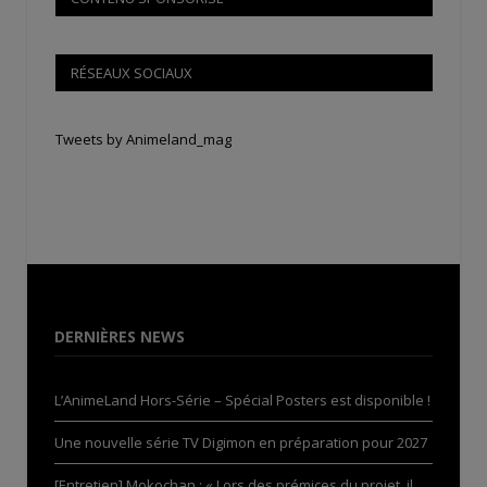
RÉSEAUX SOCIAUX
Tweets by Animeland_mag
DERNIÈRES NEWS
L’AnimeLand Hors-Série – Spécial Posters est disponible !
Une nouvelle série TV Digimon en préparation pour 2027
[Entretien] Mokochan : « Lors des prémices du projet, il