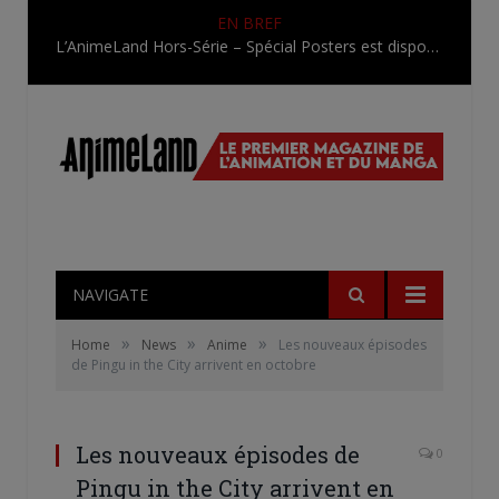
EN BREF
L’AnimeLand Hors-Série – Spécial Posters est disponible !
NAVIGATE
»
»
»
Home
News
Anime
Les nouveaux épisodes
de Pingu in the City arrivent en octobre
Les nouveaux épisodes de
0
Pingu in the City arrivent en