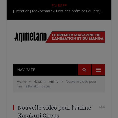
EN BREF
[Entretien] Mokochan : « Lors des prémices du projet, il était déjà demandé de suivre au mieux le manga originel.»
NAVIGATE
»
»
»
Home
News
Anime
Nouvelle vidéo pour
l’anime Karakuri Circus
Nouvelle vidéo pour l’anime
0
Karakuri Circus