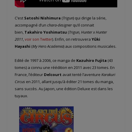
C’est
Satoshi Nishimura
(
Trigun
) qui dirige la série,
accompagné d’un
chara-designer
qu’il connait
bien,
Takahiro Yoshimatsu
(
Trigun, Hunter x Hunter
2011
,
voir son Twitter
). Enfin, on retrouvera
Yûki
Hayashi
(
My Hero Academia
) aux compositions musicales.
Edité de 1997 à 2006, ce manga de
Kazuhiro Fujita
(43
tomes) a connu une réédition en 2011 avec 23 tomes. En
France, l’éditeur
Delcourt
avait tenté l’aventure
Karakuri
Circus
en 2011, allant jusqu’à éditer 21 tomes du manga,
sans succès. Au Japon, une édition Deluxe est dans les
tuyaux.