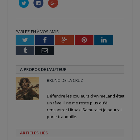
Cliquez
Cliquez
Cliquez
pour
pour
pour
partager
partager
partager
sur
sur
sur
Twitter(ouvre
Facebook(ouvre
Google+
dans
dans
(ouvre
une
une
dans
nouvelle
nouvelle
une
PARLEZ-EN À VOS AMIS !
fenêtre)
fenêtre)
nouvelle
fenêtre)
Twitter
Facebook
Google+
Pinterest
LinkedIn
Tumblr
Email
A PROPOS DE L'AUTEUR
BRUNO DE LA CRUZ
Défendre les couleurs d'AnimeLand était
un rêve. Il ne me reste plus qu'à
rencontrer Hiroaki Samura et je pourrai
partir tranquille.
ARTICLES LIÉS