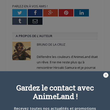
une
une
dans
nouvelle
nouvelle
une
PARLEZ-EN À VOS AMIS !
fenêtre)
fenêtre)
nouvelle
fenêtre)
Twitter
Facebook
Google+
Pinterest
LinkedIn
Tumblr
Email
A PROPOS DE L'AUTEUR
BRUNO DE LA CRUZ
Défendre les couleurs d'AnimeLand était
un rêve. Il ne me reste plus qu'à
rencontrer Hiroaki Samura et je pourrai
partir tranquille.
Gardez le contact avec
ARTICLES LIÉS
AnimeLand !
Recevez toutes nos actualités et promotions