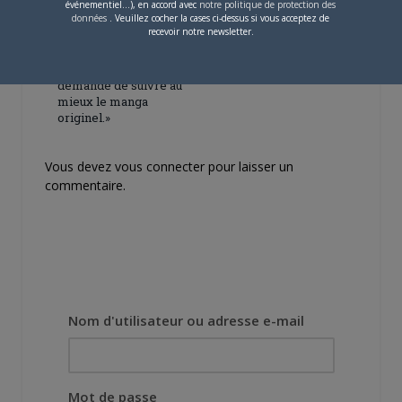
événementiel...), en accord avec
notre politique de protection des
4 JUILLET 2026
0
données
. Veuillez cocher la cases ci-dessus si vous acceptez de
recevoir notre newsletter.
[Entretien] Mokochan : «
Lors des prémices du
projet, il était déjà
demandé de suivre au
mieux le manga
originel.»
Vous devez
vous connecter
pour laisser un
commentaire.
Nom d'utilisateur ou adresse e-mail
Mot de passe