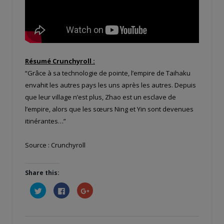
Résumé Crunchyroll :
“Grâce à sa technologie de pointe, l’empire de Taihaku
envahit les autres pays les uns après les autres. Depuis
que leur village n’est plus, Zhao est un esclave de
l’empire, alors que les sœurs Ning et Yin sont devenues
itinérantes…”
Source : Crunchyroll
Share this:
Cliquez
Cliquez
Cliquez
pour
pour
pour
partager
partager
partager
sur
sur
sur
Twitter(ouvre
Facebook(ouvre
Google+
dans
dans
(ouvre