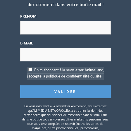
directement dans votre boîte mail !
5 AOÛT 2026
0
PRÉNOM
L’AnimeLand Hors-Série
– Spécial Posters est
disponible !
E-MAIL
En m'abonnant à la newsletter AnimeLand,
4 AOÛT 2026
0
j'accepte la politique de confidentialité du site.
Une nouvelle série TV
Digimon en préparation
pour 2027
En vous inscrivant à la newsletter AnimeLand, vous acceptez
qu'AM MEDIA NETWORK collecte et utilise les données
personnelles que vous venez de renseigner dans ce formulaire
dans le but de vous envoyer ses offres marketing personnalisées
que vous avez acceptées de recevoir (nouvelles sorties de
magazines, offres promotionnelles, jeux-concours,