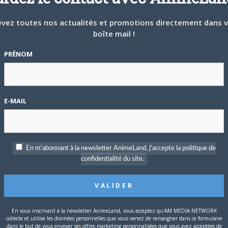
chaque mardi
vez toutes nos actualités et promotions directement dans 
P
boîte mail !
c
PRÉNOM
 à la plus grande course de relais universitaire du Japon.
lomètres, cette épreuve mythique se déroule entre Tokyo et la
S
E-MAIL
En m'abonnant à la newsletter AnimeLand, j'accepte la politique de
confidentialité du site.
En vous inscrivant à la newsletter AnimeLand, vous acceptez qu'AM MEDIA NETWORK
collecte et utilise les données personnelles que vous venez de renseigner dans ce formulaire
T
dans le but de vous envoyer ses offres marketing personnalisées que vous avez acceptées de