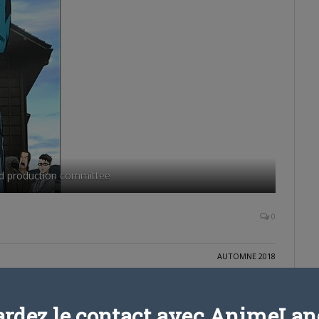
nd production committee
0
AUTOMNE 2018
ardez le contact avec AnimeLand