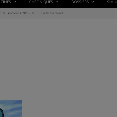
ZINES
CHRONIQUES
DOSSIERS
SIMU
»
»
t
Automne 2018
Run with the Wind