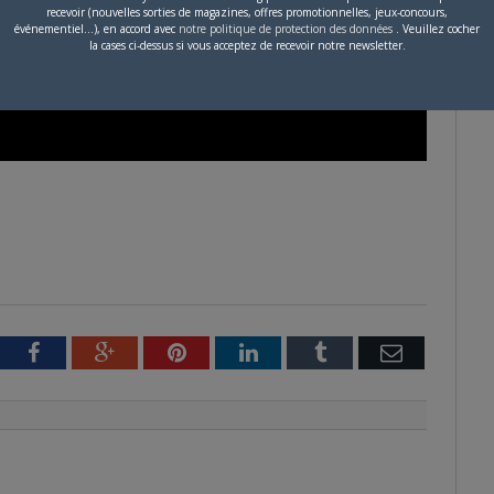
recevoir (nouvelles sorties de magazines, offres promotionnelles, jeux-concours,
événementiel...), en accord avec
notre politique de protection des données
. Veuillez cocher
la cases ci-dessus si vous acceptez de recevoir notre newsletter.
tter
Facebook
Google+
Pinterest
LinkedIn
Tumblr
Email