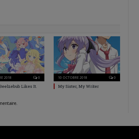
E 2018
0
10 OCTOBRE 2018
0
Beelzebub Likes It.
My Sister, My Writer
mentaire.