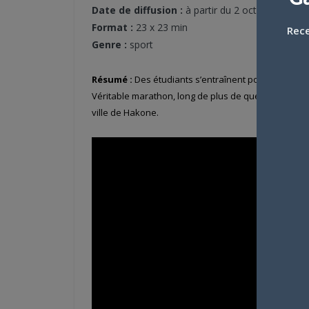
Date de diffusion :
à partir du 2 octobre puis 
Format :
23 x 23 min
Rece
Genre :
sport
Résumé :
Des étudiants s’entraînent pour participer
Véritable marathon, long de plus de quelque 217 ki
ville de Hakone.