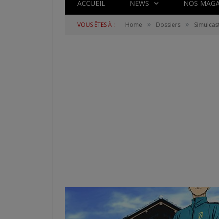
ACCUEIL
NEWS
NOS MAGA
»
»
VOUS ÊTES À :
Home
Dossiers
Simulcas