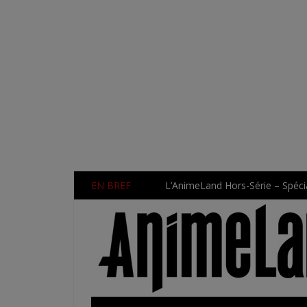
EN BREF
L’AnimeLand Hors-Série – Spécia