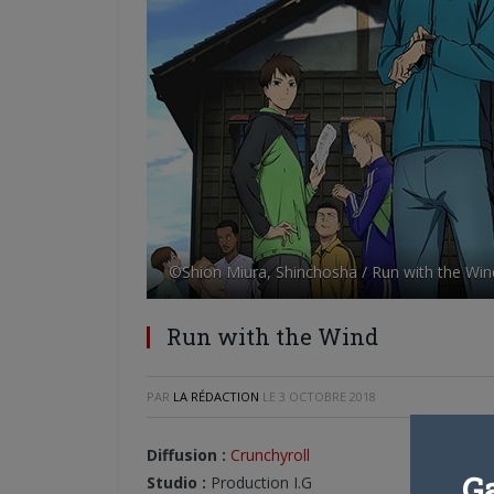
©Shion Miura, Shinchosha / Run with the Wi
Run with the Wind
PAR
LA RÉDACTION
LE
3 OCTOBRE 2018
Diffusion :
Crunchyroll
G
Studio :
Production I.G