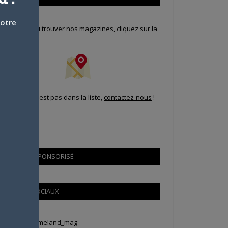
votre
our savoir où trouver nos magazines, cliquez sur la
arte !
i votre ville n'est pas dans la liste,
contactez-nous
!
CONTENU SPONSORISÉ
RÉSEAUX SOCIAUX
weets by Animeland_mag