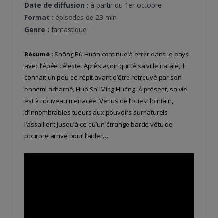
Date de diffusion :
à partir du 1er octobre
Format :
épisodes de 23 min
Genre :
fantastique
Résumé :
Shāng Bù Huàn continue à errer dans le pays
avec l’épée céleste. Après avoir quitté sa ville natale, il
connaît un peu de répit avant d’être retrouvé par son
ennemi acharné, Huò Shì Míng Huáng. À présent, sa vie
est à nouveau menacée. Venus de l’ouest lointain,
d’innombrables tueurs aux pouvoirs surnaturels
l’assaillent jusqu’à ce qu’un étrange barde vêtu de
pourpre arrive pour l’aider…