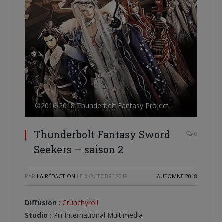
©2016-2018 Thunderbolt Fantasy Project
Thunderbolt Fantasy Sword
0
Seekers – saison 2
PAR
LA RÉDACTION
LE
3 OCTOBRE 2018
AUTOMNE 2018
Diffusion :
Crunchyroll
Studio :
Pili International Multimedia