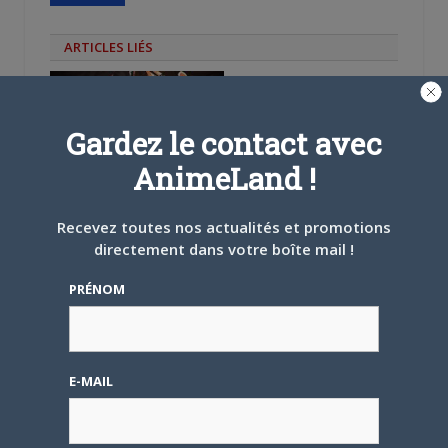
ARTICLES LIÉS
Gardez le contact avec
AnimeLand !
12 OCTOBRE 2018
0
Senran Kagura Shinovi
Master
Recevez toutes nos actualités et promotions
directement dans votre boîte mail !
PRÉNOM
10 OCTOBRE 2018
0
E-MAIL
As Miss Beelzebub
Likes It.