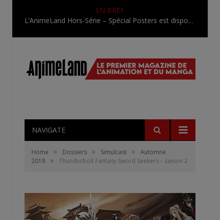
EN BREF
L’AnimeLand Hors-Série – Spécial Posters est disponible !
NAVIGATE
»
»
»
Home
Dossiers
Simulcast
Automne
»
2018
Thunderbolt Fantasy Sword Seekers – saison 2