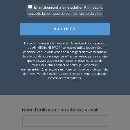
En m'abonnant à la newsletter AnimeLand,
j'accepte la politique de confidentialité du site.
10 OCTOBRE 2018
0
En vous inscrivant à la newsletter AnimeLand, vous acceptez
My Sister, My Writer
qu'AM MEDIA NETWORK collecte et utilise les données
personnelles que vous venez de renseigner dans ce formulaire
dans le but de vous envoyer ses offres marketing personnalisées
Vous devez
vous connecter
pour laisser un
que vous avez acceptées de recevoir (nouvelles sorties de
magazines, offres promotionnelles, jeux-concours,
commentaire.
événementiel...), en accord avec
notre politique de protection des
données
. Veuillez cocher la cases ci-dessus si vous acceptez de
recevoir notre newsletter.
Nom d'utilisateur ou adresse e-mail