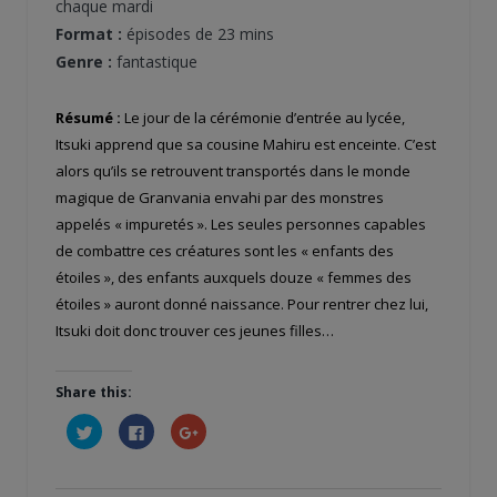
chaque mardi
Format :
épisodes de 23 mins
Genre :
fantastique
Résumé :
Le jour de la cérémonie d’entrée au lycée,
Itsuki apprend que sa cousine Mahiru est enceinte. C’est
alors qu’ils se retrouvent transportés dans le monde
magique de Granvania envahi par des monstres
appelés « impuretés ». Les seules personnes capables
de combattre ces créatures sont les « enfants des
étoiles », des enfants auxquels douze « femmes des
étoiles » auront donné naissance. Pour rentrer chez lui,
Itsuki doit donc trouver ces jeunes filles…
Share this:
Cliquez
Cliquez
Cliquez
pour
pour
pour
partager
partager
partager
sur
sur
sur
Twitter(ouvre
Facebook(ouvre
Google+
dans
dans
(ouvre