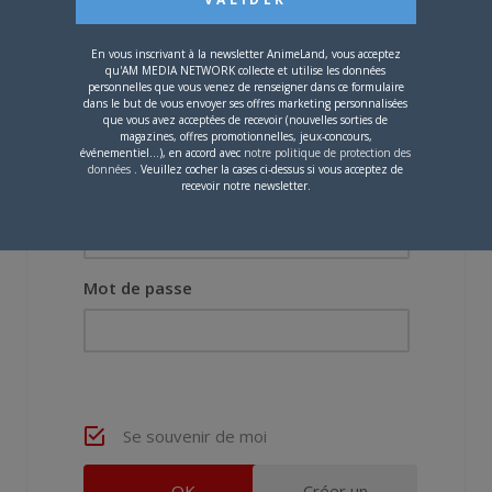
Vous devez
vous connecter
pour laisser un
commentaire.
En vous inscrivant à la newsletter AnimeLand, vous acceptez
qu'AM MEDIA NETWORK collecte et utilise les données
personnelles que vous venez de renseigner dans ce formulaire
dans le but de vous envoyer ses offres marketing personnalisées
que vous avez acceptées de recevoir (nouvelles sorties de
magazines, offres promotionnelles, jeux-concours,
événementiel...), en accord avec
notre politique de protection des
données
. Veuillez cocher la cases ci-dessus si vous acceptez de
recevoir notre newsletter.
Nom d'utilisateur ou adresse e-mail
Mot de passe
Se souvenir de moi
Créer un