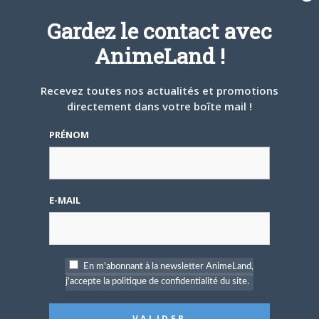
Senran Kagura Shinovi
Master
Gardez le contact avec
AnimeLand !
Recevez toutes nos actualités et promotions
directement dans votre boîte mail !
10 OCTOBRE 2018
0
PRÉNOM
As Miss Beelzebub
Likes It.
E-MAIL
10 OCTOBRE 2018
0
En m'abonnant à la newsletter AnimeLand,
j'accepte la politique de confidentialité du site.
My Sister, My Writer