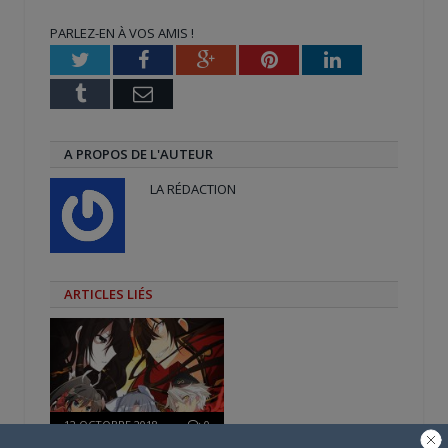
une
une
dans
nouvelle
nouvelle
une
PARLEZ-EN À VOS AMIS !
fenêtre)
fenêtre)
nouvelle
fenêtre)
Twitter
Facebook
Google+
Pinterest
LinkedIn
Tumblr
Email
A PROPOS DE L'AUTEUR
LA RÉDACTION
ARTICLES LIÉS
12 OCTOBRE 2018
0