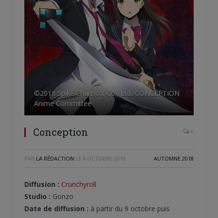
©2018 Spike Chunsoft Co., Ltd./CONCEPTION
Anime Committee
Conception
0
PAR
LA RÉDACTION
LE
4 OCTOBRE 2018
AUTOMNE 2018
Diffusion :
Crunchyroll
Studio :
Gonzo
Date de diffusion :
à partir du 9 octobre puis