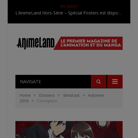
EN BREF
L’AnimeLand Hors-Série – Spécial Posters est disponible !
NAVIGATE
»
»
»
Home
Dossiers
Simulcast
Automne
»
2018
Conception