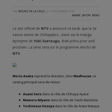
PAR
BRUNO DE LA CRUZ
LE
13 NOVEMBRE 2018
ANIME
,
JAPON
,
NEWS
Le site officiel de
NTV
a annoncé ce lundi, que la 3e
saison
anime
de
Chihayafuru
, basé sur le manga
éponyme de
Yuki Suetsugu
, était prévu pour avril
prochain. La série sera sur le programme
AnichU
de
NTV
.
Morio Asaka
reprend la direction, chez
Madhouse
. Le
casting principal sera de retour:
Asami Seto
dans le rôle de Chihaya Ayase
Mamoru Miyano
dans le rôle de Taichi Mashima
Yoshimasa Hosoya
dans le rôle de Arata Wataya