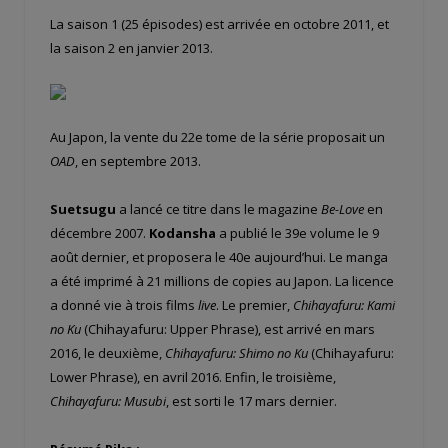
La saison 1 (25 épisodes) est arrivée en octobre 2011, et
la saison 2 en janvier 2013.
Au Japon, la vente du 22e tome de la série proposait un
OAD
, en septembre 2013.
Suetsugu
a lancé ce titre dans le magazine
Be-Love
en
décembre 2007.
Kodansha
a publié le 39e volume le 9
août dernier, et proposera le 40e aujourd’hui. Le manga
a été imprimé à 21 millions de copies au Japon. La licence
a donné vie à trois films
live
. Le premier,
Chihayafuru: Kami
no Ku
(Chihayafuru: Upper Phrase), est arrivé en mars
2016, le deuxième,
Chihayafuru: Shimo no Ku
(Chihayafuru:
Lower Phrase), en avril 2016. Enfin, le troisième,
Chihayafuru: Musubi
, est sorti le 17 mars dernier.