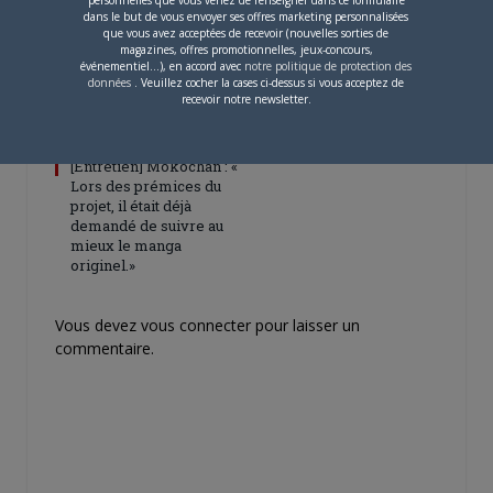
dans le but de vous envoyer ses offres marketing personnalisées
que vous avez acceptées de recevoir (nouvelles sorties de
magazines, offres promotionnelles, jeux-concours,
événementiel...), en accord avec
notre politique de protection des
données
. Veuillez cocher la cases ci-dessus si vous acceptez de
recevoir notre newsletter.
4 JUILLET 2026
0
[Entretien] Mokochan : «
Lors des prémices du
projet, il était déjà
demandé de suivre au
mieux le manga
originel.»
Vous devez
vous connecter
pour laisser un
commentaire.