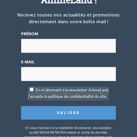
ARTICLES LIÉS
Recevez toutes nos actualités et promotions
directement dans votre boîte mail !
PRÉNOM
5 AOÛT 2026
0
L’AnimeLand Hors-Série
– Spécial Posters est
E-MAIL
disponible !
En m'abonnant à la newsletter AnimeLand,
j'accepte la politique de confidentialité du site.
4 AOÛT 2026
0
Une nouvelle série TV
Digimon en préparation
En vous inscrivant à la newsletter AnimeLand, vous acceptez
pour 2027
qu'AM MEDIA NETWORK collecte et utilise les données
personnelles que vous venez de renseigner dans ce formulaire