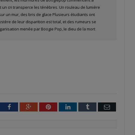
et un cri transperce les ténèbres. Un rouleau de lumière
 sur un mur, des bris de glace Plusieurs étudiants ont
stère de leur disparition est total, et des rumeurs se
ganisation menée par Boogie Pop, le dieu de la mort
tter
Facebook
Google+
Pinterest
LinkedIn
Tumblr
Email