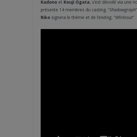
Kadono
et
Kouji Ogata
, s’est dévoilé via une n
présente 14 membres du casting. “
Shadowgraph
Riko
signera le thème et de l’
ending
, “
Whiteout
“.