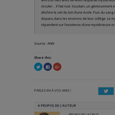
circuler… Il fait nuit. Soudain, un gémissement 
déchire le ciel du toit d’une école. Puis du sang
disparu dans les environs de leur collège. Le my
répandent sur l’existence d’une mystérieuse or
Source : ANN
Share this:
Cliquez
Cliquez
Cliquez
pour
pour
pour
partager
partager
partager
sur
sur
sur
Twitter(ouvre
Facebook(ouvre
Google+
dans
dans
(ouvre
une
une
dans
nouvelle
nouvelle
une
PARLEZ-EN À VOS AMIS !
fenêtre)
fenêtre)
nouvelle
Twi
fenêtre)
A PROPOS DE L'AUTEUR
BRUNO DE LA CRUZ