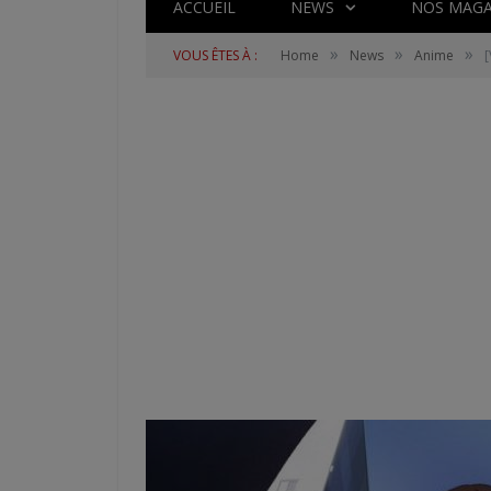
ACCUEIL
NEWS
NOS MAGA
»
»
»
VOUS ÊTES À :
Home
News
Anime
[