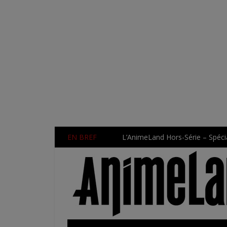
EN BREF
L’AnimeLand Hors-Série – Spécia