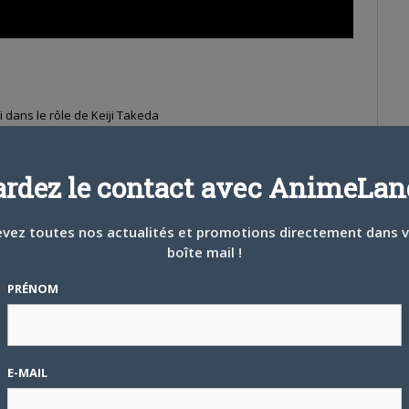
 dans le rôle de Keiji Takeda
ardez le contact avec AnimeLand
dans le rôle de Kei Niitoki
vez toutes nos actualités et promotions directement dans 
le rôle de Naoko Kamikishiro
boîte mail !
PRÉNOM
s le rôle de Masami Saotome
E-MAIL
ans le rôle de Shiro Tanaka