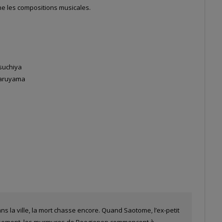
gne les compositions musicales.
Tsuchiya
 Maruyama
ns la ville, la mort chasse encore. Quand Saotome, l’ex-petit
eusement, les murmures de Boogiepop commencent à