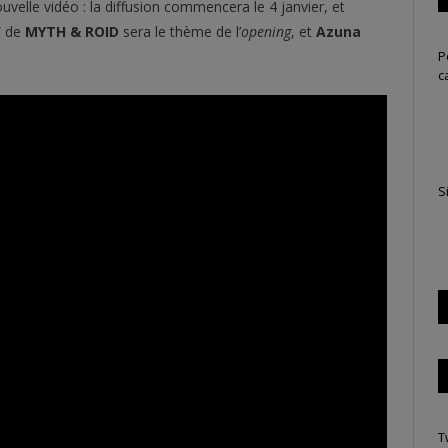
ouvelle vidéo : la diffusion commencera le 4 janvier, et
” de
MYTH & ROID
sera le thème de l’
opening
, et
Azuna
P
c
S
T