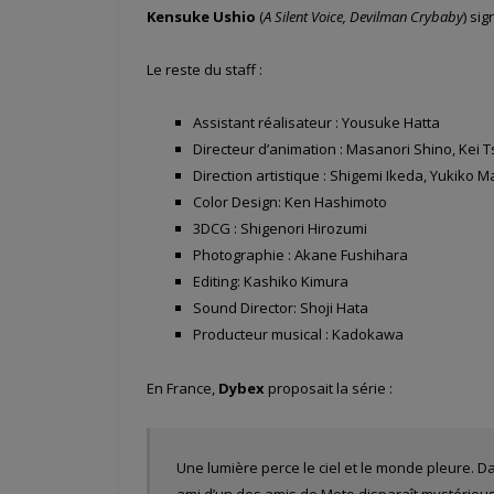
Kensuke Ushio
(
A Silent Voice, Devilman Crybaby
) si
Le reste du staff :
Assistant réalisateur : Yousuke Hatta
Directeur d’animation : Masanori Shino, Kei 
Direction artistique : Shigemi Ikeda, Yukiko
Color Design: Ken Hashimoto
3DCG : Shigenori Hirozumi
Photographie : Akane Fushihara
Editing: Kashiko Kimura
Sound Director: Shoji Hata
Producteur musical : Kadokawa
En France,
Dybex
proposait la série :
Une lumière perce le ciel et le monde pleure. Da
ami d’un des amis de Moto disparaît mystéri