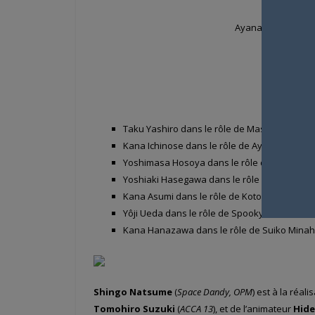
Ayana Taketatsu d
Kouki Miyat
Taku Yashiro dans le rôle de Masaki Taniguc
Kana Ichinose dans le rôle de Aya Orihata
Yoshimasa Hosoya dans le rôle de Jin Asukai
Yoshiaki Hasegawa dans le rôle de Shinjirō 
Kana Asumi dans le rôle de Kotoe Kinugawa
Yôji Ueda dans le rôle de Spooky E
Kana Hanazawa dans le rôle de Suiko Minah
Shingo Natsume
(
Space Dandy, OPM
) est à la réal
Tomohiro Suzuki
(
ACCA 13
), et de l’animateur
Hide