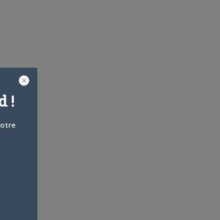
 !
votre