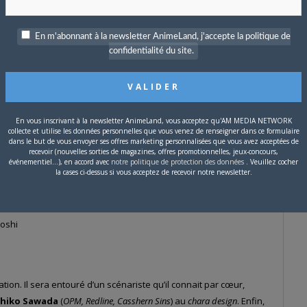
ans le rôle de Minako Yurihara
En m'abonnant à la newsletter AnimeLand, j'accepte la politique de
confidentialité du site.
a dans le rôle de Echoes
En vous inscrivant à la newsletter AnimeLand, vous acceptez qu'AM MEDIA NETWORK
hi
collecte et utilise les données personnelles que vous venez de renseigner dans ce formulaire
dans le but de vous envoyer ses offres marketing personnalisées que vous avez acceptées de
recevoir (nouvelles sorties de magazines, offres promotionnelles, jeux-concours,
événementiel...), en accord avec
notre politique de protection des données
. Veuillez cocher
la cases ci-dessus si vous acceptez de recevoir notre newsletter.
Anō
oshi
isation. Il sera entouré d’un scénariste qu’il connait par cœur,
hiko Sawada
(
OPM, Redline, Casshern Sins
) au
chara design
. Enfin,