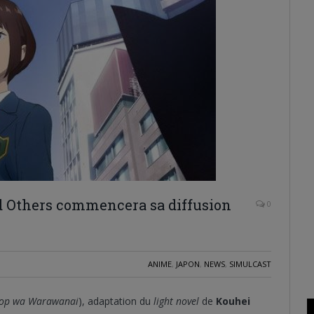
d Others commencera sa diffusion
0
ANIME
,
JAPON
,
NEWS
,
SIMULCAST
pop wa Warawanai
), adaptation du
light novel
de
Kouhei