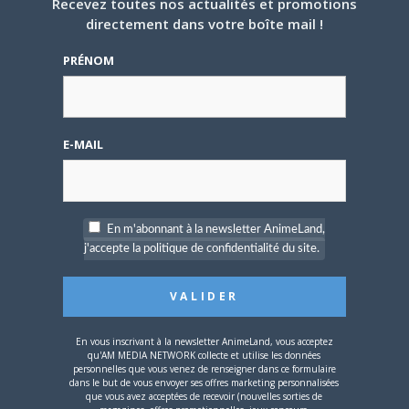
Recevez toutes nos actualités et promotions
directement dans votre boîte mail !
5 AOÛT 2026
0
PRÉNOM
L’AnimeLand Hors-Série
– Spécial Posters est
disponible !
E-MAIL
En m'abonnant à la newsletter AnimeLand,
4 AOÛT 2026
0
j'accepte la politique de confidentialité du site.
Une nouvelle série TV
Digimon en préparation
pour 2027
En vous inscrivant à la newsletter AnimeLand, vous acceptez
qu'AM MEDIA NETWORK collecte et utilise les données
personnelles que vous venez de renseigner dans ce formulaire
dans le but de vous envoyer ses offres marketing personnalisées
que vous avez acceptées de recevoir (nouvelles sorties de