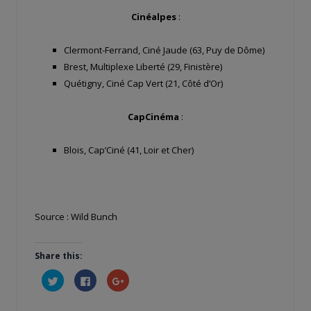
Cinéalpes
:
Clermont-Ferrand, Ciné Jaude (63, Puy de Dôme)
Brest, Multiplexe Liberté (29, Finistère)
Quétigny, Ciné Cap Vert (21, Côté d’Or)
CapCinéma
:
Blois, Cap’Ciné (41, Loir et Cher)
Source : Wild Bunch
Share this:
Cliquez
Cliquez
Cliquez
pour
pour
pour
partager
partager
partager
sur
sur
sur