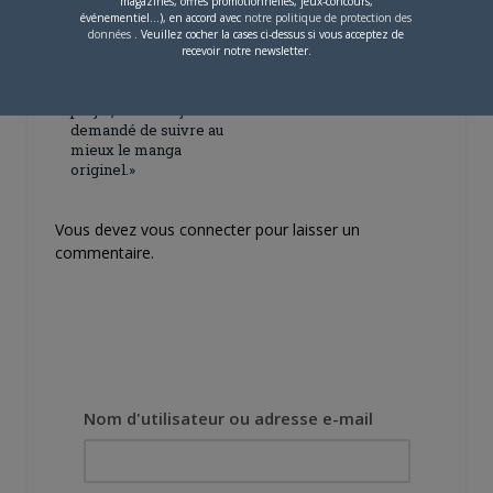
magazines, offres promotionnelles, jeux-concours,
événementiel...), en accord avec
notre politique de protection des
données
. Veuillez cocher la cases ci-dessus si vous acceptez de
4 JUILLET 2026
0
recevoir notre newsletter.
[Entretien] Mokochan : «
Lors des prémices du
projet, il était déjà
demandé de suivre au
mieux le manga
originel.»
Vous devez
vous connecter
pour laisser un
commentaire.
Nom d'utilisateur ou adresse e-mail