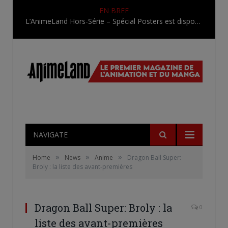
EN BREF
L’AnimeLand Hors-Série – Spécial Posters est disponible !
NAVIGATE
»
»
»
Home
News
Anime
Dragon Ball Super:
Broly : la liste des avant-premières
Dragon Ball Super: Broly : la
0
liste des avant-premières