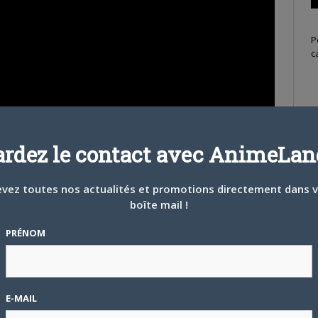
P
c
S
ardez le contact avec AnimeLand
vez toutes nos actualités et promotions directement dans 
boîte mail !
ussi jouissive que la première saison. Pour ceux ayant déjà
PRÉNOM
e analyse d’OP signée du vidéaste
Jerhos
, mettant en co-relation
 l’animation.
E-MAIL
T