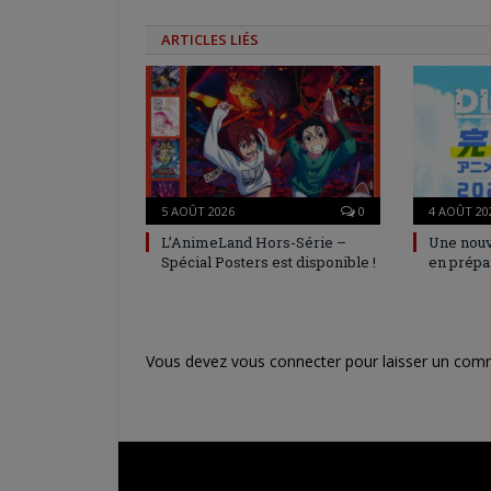
ARTICLES LIÉS
5 AOÛT 2026
0
4 AOÛT 20
L’AnimeLand Hors-Série –
Une nouv
Spécial Posters est disponible !
en prépa
Vous devez
vous connecter
pour laisser un com