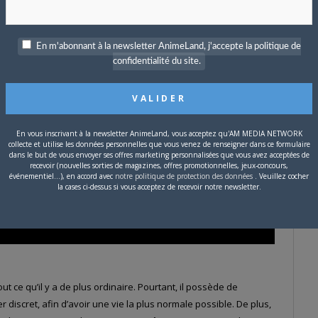
En m'abonnant à la newsletter AnimeLand, j'accepte la politique de
confidentialité du site.
En vous inscrivant à la newsletter AnimeLand, vous acceptez qu'AM MEDIA NETWORK
collecte et utilise les données personnelles que vous venez de renseigner dans ce formulaire
dans le but de vous envoyer ses offres marketing personnalisées que vous avez acceptées de
recevoir (nouvelles sorties de magazines, offres promotionnelles, jeux-concours,
événementiel...), en accord avec
notre politique de protection des données
. Veuillez cocher
la cases ci-dessus si vous acceptez de recevoir notre newsletter.
out ce qu’il y a de plus ordinaire. Pourtant, il possède de
 discret, afin d’avoir une vie la plus normale possible. De plus,