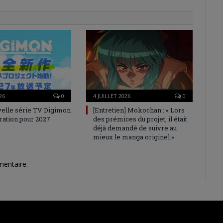
26
0
4 JUILLET 2026
0
elle série TV Digimon
[Entretien] Mokochan : « Lors
ration pour 2027
des prémices du projet, il était
déjà demandé de suivre au
mieux le manga originel.»
mentaire.