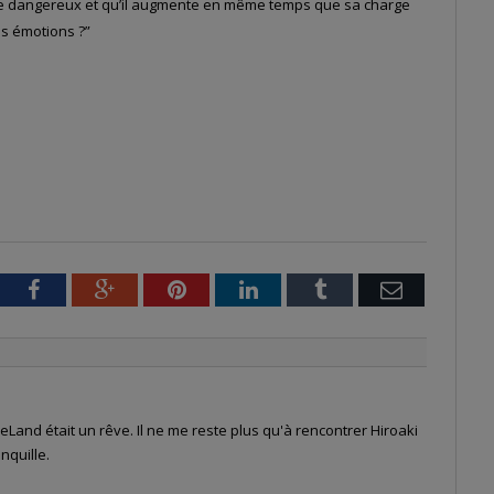
re dangereux et qu’il augmente en même temps que sa charge
es émotions ?”
tter
Facebook
Google+
Pinterest
LinkedIn
Tumblr
Email
Land était un rêve. Il ne me reste plus qu'à rencontrer Hiroaki
nquille.