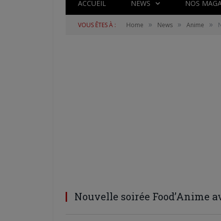
ACCUEIL
NEWS
NOS MAGA
»
»
»
VOUS ÊTES À :
Home
News
Anime
Nouvelle soirée Food’Anime a