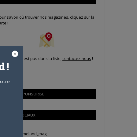
our savoir où trouver nos magazines, cliquez sur la
arte !
i votre ville n'est pas dans la liste,
contactez-nous
!
 !
votre
CONTENU SPONSORISÉ
RÉSEAUX SOCIAUX
weets by Animeland_mag