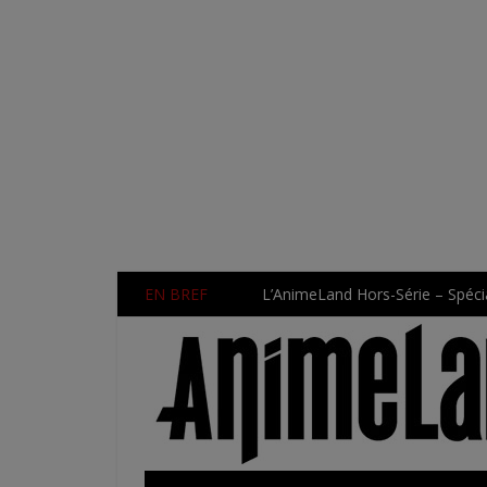
EN BREF
L’AnimeLand Hors-Série – Spécia