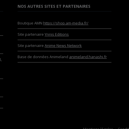
NOS AUTRES SITES ET PARTENAIRES
Boutique AMN
https://shop.am-media.fr/
Site partenaire
Ynnis Editions
Site partenaire
Anime News Network
Base de données Animeland
animeland.hanashi.fr
,
Mentions légales
Condit