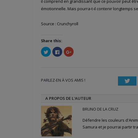
il comprend en grandissant que ce pouvoir peut êt
émotionnelle. Mais pourra-t-il contenir longtemps s
Source : Crunchyroll
Share this:
Cliquez
Cliquez
Cliquez
pour
pour
pour
partager
partager
partager
sur
sur
sur
Twitter(ouvre
Facebook(ouvre
Google+
dans
dans
(ouvre
une
une
dans
nouvelle
nouvelle
une
PARLEZ-EN À VOS AMIS !
fenêtre)
fenêtre)
nouvelle
Twi
fenêtre)
A PROPOS DE L'AUTEUR
BRUNO DE LA CRUZ
Défendre les couleurs d'Anime
Samura et je pourrai partir tra