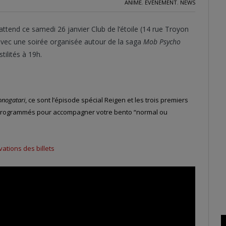
ANIME
,
EVÈNEMENT
,
NEWS
ttend ce samedi 26 janvier Club de l’étoile (14 rue Troyon
 avec une soirée organisée autour de la saga
Mob Psycho
ilités à 19h.
nogatari
, ce sont l’épisode spécial Reigen et les trois premiers
programmés pour accompagner votre bento “normal ou
ations des billets