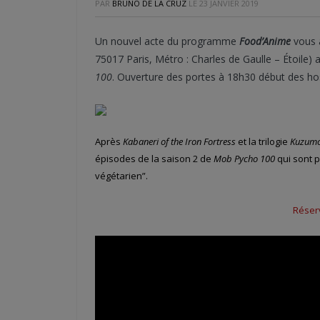
PAR
BRUNO DE LA CRUZ
LE
23 JANVIER 2019
Un nouvel acte du programme
Food’Anime
vous a
75017 Paris, Métro : Charles de Gaulle – Étoile)
100
. Ouverture des portes à 18h30 début des host
Après
Kabaneri of the Iron Fortress
et la trilogie
Kuzumo
épisodes de la saison 2 de
Mob Pycho 100
qui sont 
végétarien”.
Réserv