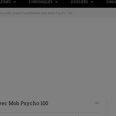
ZINES
CHRONIQUES
DOSSIERS
SIMU
Nouvelle soirée Food’Anime avec Mob Psycho 100
vec Mob Psycho 100
0