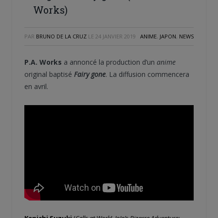
Works)
PAR
BRUNO DE LA CRUZ
LE
24 JANVIER 2019
ANIME
,
JAPON
,
NEWS
P.A. Works
a annoncé la production d’un
anime
original baptisé
Fairy gone
. La diffusion commencera
en avril.
Kenichi Suzuki
(
Cells at Work!
,
JoJo’s Bizarre Adventure: