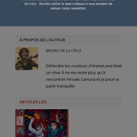
PARLEZ-EN À VOS AMIS !
fenêtre)
fenêtre)
nouvelle
données
. Veuillez cocher la cases ci-dessus si vous acceptez de
fenêtre)
recevoir notre newsletter.
Twitter
Facebook
Google+
Pinterest
LinkedIn
Tumblr
Email
A PROPOS DE L'AUTEUR
BRUNO DE LA CRUZ
Défendre les couleurs d'AnimeLand était
un rêve. Il ne me reste plus qu'à
rencontrer Hiroaki Samura et je pourrai
partir tranquille.
ARTICLES LIÉS