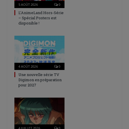
5 AOÛT 2026
0
L’AnimeLand Hors-Série
– Spécial Posters est
disponible !
4 AOÛT 2026
0
Une nouvelle série TV
Digimon en préparation
pour 2027
4 JUILLET 2026
0