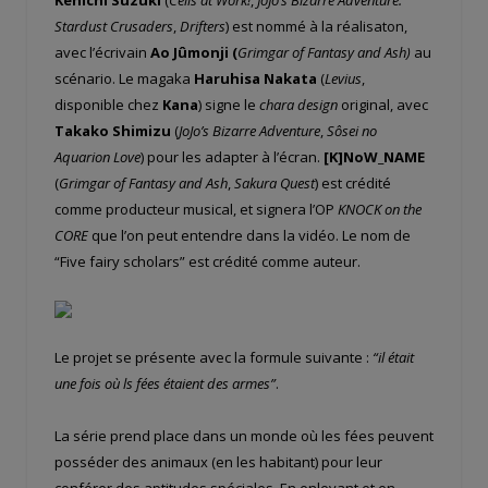
Stardust Crusaders
,
Drifters
) est nommé à la réalisaton,
avec l’écrivain
Ao Jûmonji (
Grimgar of Fantasy and Ash)
au
scénario. Le magaka
Haruhisa Nakata
(
Levius
,
disponible chez
Kana
) signe le
chara design
original, avec
Takako Shimizu
(
JoJo’s Bizarre Adventure
,
Sôsei no
Aquarion Love
) pour les adapter à l’écran.
[K]NoW_NAME
(
Grimgar of Fantasy and Ash
,
Sakura Quest
) est crédité
comme producteur musical, et signera l’OP
KNOCK on the
CORE
que l’on peut entendre dans la vidéo. Le nom de
“Five fairy scholars” est crédité comme auteur.
Le projet se présente avec la formule suivante :
“il était
une fois où ls fées étaient des armes”
.
La série prend place dans un monde où les fées peuvent
posséder des animaux (en les habitant) pour leur