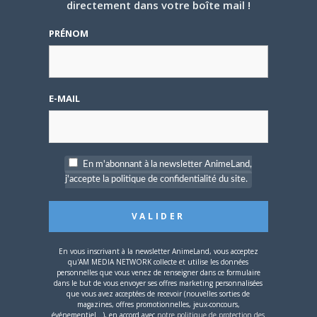
directement dans votre boîte mail !
soldat qui a combattu aux côtés de Free pendant la
guerre, perdant sa femme et son enfant, se tournant
PRÉNOM
vers le terrorisme vengeur après ca. C’est un type
pragmatique, qui ne laisse pas normalement ses
émotions se manifester, mais n’importe qui peut voir le
feu qui l’habite quand il parle de la guerre.
E-MAIL
Fitcher, une fée Ulfran, portant six épées.
En m'abonnant à la newsletter AnimeLand,
j'accepte la politique de confidentialité du site.
Source : ANN
Share this:
En vous inscrivant à la newsletter AnimeLand, vous acceptez
Cliquez
Cliquez
Cliquez
qu'AM MEDIA NETWORK collecte et utilise les données
pour
pour
pour
partager
partager
partager
personnelles que vous venez de renseigner dans ce formulaire
sur
sur
sur
dans le but de vous envoyer ses offres marketing personnalisées
Twitter(ouvre
Facebook(ouvre
Google+
que vous avez acceptées de recevoir (nouvelles sorties de
dans
dans
(ouvre
magazines, offres promotionnelles, jeux-concours,
une
une
dans
nouvelle
nouvelle
une
événementiel...), en accord avec
notre politique de protection des