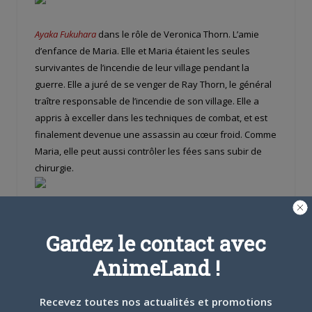
Ayaka Fukuhara
dans le rôle de Veronica Thorn. L’amie
d’enfance de Maria. Elle et Maria étaient les seules
survivantes de l’incendie de leur village pendant la
guerre. Elle a juré de se venger de Ray Thorn, le général
traître responsable de l’incendie de son village. Elle a
appris à exceller dans les techniques de combat, et est
finalement devenue une assassin au cœur froid. Comme
Maria, elle peut aussi contrôler les fées sans subir de
chirurgie.
Blood Daughter, la Fée de Véronica. Il a le pouvoir de
pénétrer dans les corps via les blessures causées par
Gardez le contact avec
Veronica, et de les détruire de l’intérieur.
AnimeLand !
Recevez toutes nos actualités et promotions
Yoshimasa Hosoya
dans le rôle de Ulfran Low, un ancien