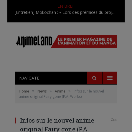
EN BREF
[Entretien] Mokochan : « Lors des prémices du projet, il était déjà demandé de suivre au mieux le manga originel.»
NAVIGATE
»
»
»
Home
News
Anime
Infos sur le nouvel
anime original Fairy gone (P.A. Works)
Infos sur le nouvel anime
0
original Fairy gone (P.A.