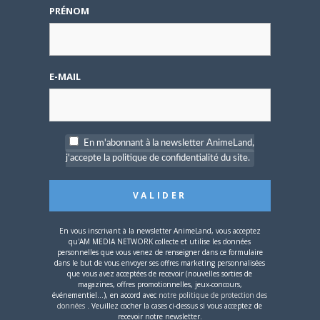
PRÉNOM
disponible !
E-MAIL
4 AOÛT 2026
0
Une nouvelle série TV
En m'abonnant à la newsletter AnimeLand,
Digimon en préparation
j'accepte la politique de confidentialité du site.
pour 2027
En vous inscrivant à la newsletter AnimeLand, vous acceptez
qu'AM MEDIA NETWORK collecte et utilise les données
personnelles que vous venez de renseigner dans ce formulaire
dans le but de vous envoyer ses offres marketing personnalisées
4 JUILLET 2026
0
que vous avez acceptées de recevoir (nouvelles sorties de
magazines, offres promotionnelles, jeux-concours,
[Entretien] Mokochan : «
événementiel...), en accord avec
notre politique de protection des
Lors des prémices du
données
. Veuillez cocher la cases ci-dessus si vous acceptez de
recevoir notre newsletter.
projet, il était déjà