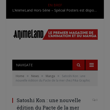
EN BREF
L’AnimeLand Hors-Série – Spécial Posters est disponible !
NAVIGATE
»
»
»
Home
News
Manga
Satoshi Kon : une
nouvelle édition du Pacte de la mer chez Pika Graphic
Satoshi Kon : une nouvelle
0
édition du Pacte de la mer