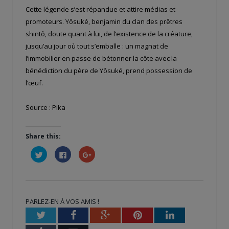
Cette légende s’est répandue et attire médias et
promoteurs. Yôsuké, benjamin du clan des prêtres
shintô, doute quant à lui, de l’existence de la créature,
jusqu’au jour où tout s’emballe : un magnat de
l’immobilier en passe de bétonner la côte avec la
bénédiction du père de Yôsuké, prend possession de
l’œuf.
Source : Pika
Share this:
Cliquez
Cliquez
Cliquez
pour
pour
pour
partager
partager
partager
sur
sur
sur
Twitter(ouvre
Facebook(ouvre
Google+
dans
dans
(ouvre
une
une
dans
nouvelle
nouvelle
une
PARLEZ-EN À VOS AMIS !
fenêtre)
fenêtre)
nouvelle
fenêtre)
Twitter
Facebook
Google+
Pinterest
LinkedIn