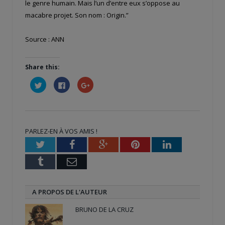
le genre humain. Mais l’un d’entre eux s’oppose au
macabre projet. Son nom : Origin.”
Source : ANN
Share this:
Cliquez
Cliquez
Cliquez
pour
pour
pour
partager
partager
partager
sur
sur
sur
Twitter(ouvre
Facebook(ouvre
Google+
dans
dans
(ouvre
une
une
dans
nouvelle
nouvelle
une
PARLEZ-EN À VOS AMIS !
fenêtre)
fenêtre)
nouvelle
fenêtre)
Twitter
Facebook
Google+
Pinterest
LinkedIn
Tumblr
Email
A PROPOS DE L'AUTEUR
BRUNO DE LA CRUZ