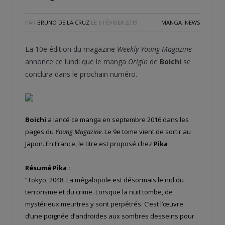
PAR
BRUNO DE LA CRUZ
LE
6 FÉVRIER 2019
MANGA
,
NEWS
La 10e édition du magazine
Weekly Young Magazine
annonce ce lundi que le manga
Origin
de
Boichi
se
conclura dans le prochain numéro.
Boichi
a lancé ce manga en septembre 2016 dans les
pages du
Young Magazine
. Le 9e tome vient de sortir au
Japon. En France, le titre est proposé chez
Pika
Résumé Pika :
“Tokyo, 2048. La mégalopole est désormais le nid du
terrorisme et du crime. Lorsque la nuit tombe, de
mystérieux meurtres y sont perpétrés. C’est l’œuvre
d’une poignée d’androïdes aux sombres desseins pour