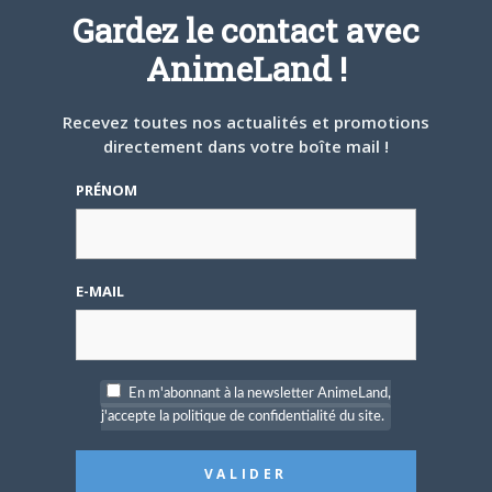
Gardez le contact avec
4 AOÛT 2026
0
AnimeLand !
Une nouvelle série TV
Digimon en préparation
pour 2027
Recevez toutes nos actualités et promotions
directement dans votre boîte mail !
PRÉNOM
4 JUILLET 2026
0
E-MAIL
[Entretien] Mokochan : «
Lors des prémices du
projet, il était déjà
demandé de suivre au
mieux le manga
En m'abonnant à la newsletter AnimeLand,
originel.»
j'accepte la politique de confidentialité du site.
Vous devez
vous connecter
pour laisser un
commentaire.