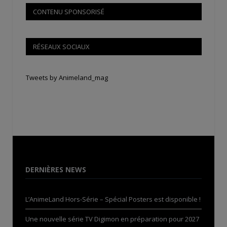
CONTENU SPONSORISÉ
RÉSEAUX SOCIAUX
Tweets by Animeland_mag
DERNIÈRES NEWS
L’AnimeLand Hors-Série – Spécial Posters est disponible !
Une nouvelle série TV Digimon en préparation pour 2027