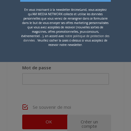
En vous inscrivant à la newsletter AnimeLand, vous acceptez
qu'AM MEDIA NETWORK collecte et utilise les données
personnelles que vous venez de renseigner dans ce formulaire
dans le but de vous envoyer ses offres marketing personnalisées
que vous avez acceptées de recevoir (nouvelles sorties de
magazines, offres promotionnelles, jeux-concours,
événementiel...), en accord avec
notre politique de protection des
données
. Veuillez cocher la cases ci-dessus si vous acceptez de
Nom d'utilisateur ou adresse e-mail
recevoir notre newsletter.
Mot de passe
Se souvenir de moi
Créer un
compte