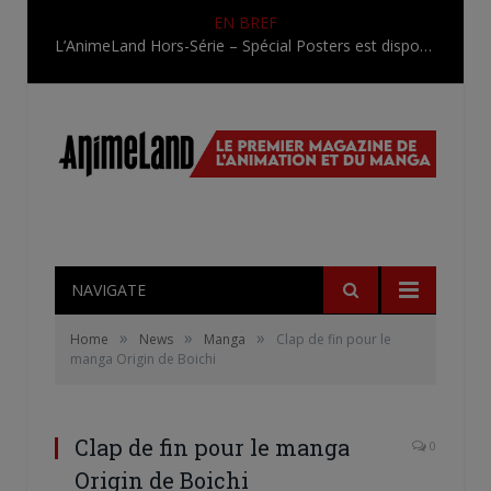
EN BREF
L’AnimeLand Hors-Série – Spécial Posters est disponible !
NAVIGATE
»
»
»
Home
News
Manga
Clap de fin pour le
manga Origin de Boichi
Clap de fin pour le manga
0
Origin de Boichi