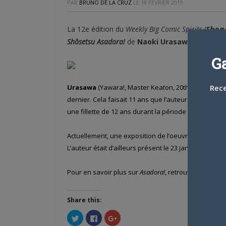
PAR
BRUNO DE LA CRUZ
LE
18 FÉVRIER 2019
La 12e édition du
Weekly Big Comic Spirits
(
Shog
Shôsetsu Asadora!
de
Naoki Urasawa
va reprend
G
Urasawa
(Yawara!, Master Keaton, 20th Century Bo
Rece
dernier. Cela faisait 11 ans que l’auteur n’y avait pl
une fillette de 12 ans durant la période de l’après g
Actuellement, une exposition de l’oeuvre de
Naoki
L’auteur était d’ailleurs présent le 23 janvier.
Pour en savoir plus sur
Asadora!
, retrouvez
un premi
Share this:
Cliquez
Cliquez
Cliquez
pour
pour
pour