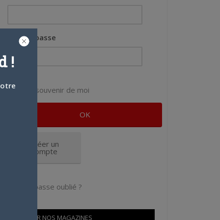
Mot de passe
 !
votre
Se souvenir de moi
Créer un
compte
Mot de passe oublié ?
OÙ TROUVER NOS MAGAZINES