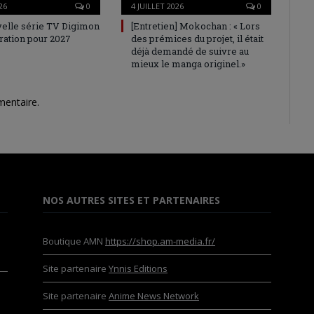
26
0
4 JUILLET 2026
0
elle série TV Digimon
[Entretien] Mokochan : « Lors
ration pour 2027
des prémices du projet, il était
déjà demandé de suivre au
mieux le manga originel.»
mentaire.
NOS AUTRES SITES ET PARTENAIRES
Boutique AMN
https://shop.am-media.fr/
Site partenaire
Ynnis Editions
Site partenaire
Anime News Network