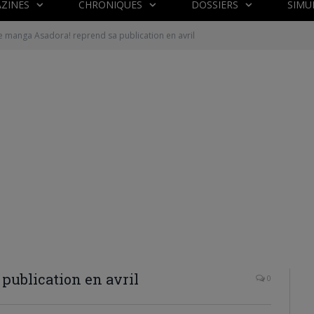
ZINES
CHRONIQUES
DOSSIERS
SIMU
e manga Asadora! reprend sa publication en avril
publication en avril
0