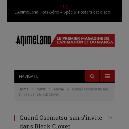
EN BREF
L’AnimeLand Hors-Série – Spécial Posters est disponible !
NAVIGATE
»
»
»
Home
News
Anime
Quand Osomatsu-san
s’invite dans Black Clover
Quand Osomatsu-san s’invite
0
dans Black Clover