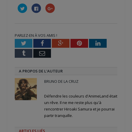
Cliquez
Cliquez
Cliquez
pour
pour
pour
partager
partager
partager
sur
sur
sur
Twitter(ouvre
Facebook(ouvre
Google+
dans
dans
(ouvre
une
une
dans
nouvelle
nouvelle
une
PARLEZ-EN À VOS AMIS !
fenêtre)
fenêtre)
nouvelle
fenêtre)
Twitter
Facebook
Google+
Pinterest
LinkedIn
Tumblr
Email
A PROPOS DE L'AUTEUR
BRUNO DE LA CRUZ
Défendre les couleurs d'AnimeLand était
un rêve. Il ne me reste plus qu'à
rencontrer Hiroaki Samura et je pourrai
partir tranquille.
ARTICLES LIÉS