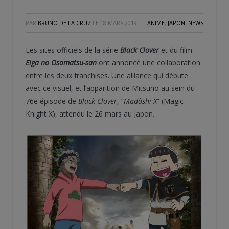
PAR
BRUNO DE LA CRUZ
LE
18 MARS 2019
ANIME
,
JAPON
,
NEWS
Les sites officiels de la série
Black Clover
et du film
Eiga no Osomatsu-san
ont annoncé une collaboration
entre les deux franchises. Une alliance qui débute
avec ce visuel, et l’apparition de Mitsuno au sein du
76e épisode de
Black Clover
, “
Madôshi X
” (Magic
Knight X), attendu le 26 mars au Japon.