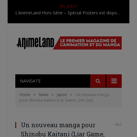
EN BREF
L’AnimeLand Hors-Série – Spécial Posters est disponible !
NAVIGATE
»
»
»
Home
News
Japon
Un nouveau manga
pour Shinobu Kaitani (Liar Game, One Out)
Un nouveau manga pour
0
Shinobu Kaitani (Liar Game,