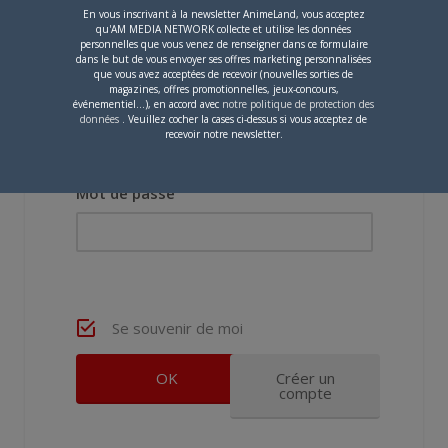
En vous inscrivant à la newsletter AnimeLand, vous acceptez
qu'AM MEDIA NETWORK collecte et utilise les données
personnelles que vous venez de renseigner dans ce formulaire
dans le but de vous envoyer ses offres marketing personnalisées
que vous avez acceptées de recevoir (nouvelles sorties de
magazines, offres promotionnelles, jeux-concours,
événementiel...), en accord avec
notre politique de protection des
Nom d'utilisateur ou adresse e-mail
données
. Veuillez cocher la cases ci-dessus si vous acceptez de
recevoir notre newsletter.
Mot de passe
Se souvenir de moi
Créer un
compte