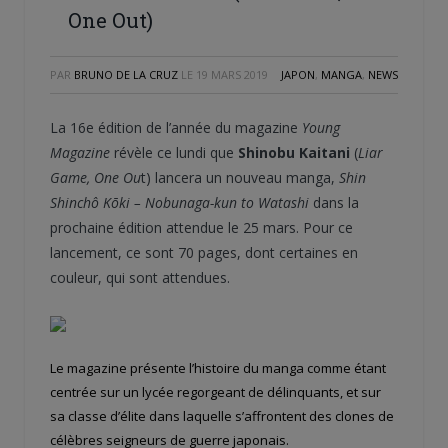
One Out)
PAR
BRUNO DE LA CRUZ
LE
19 MARS 2019
JAPON
,
MANGA
,
NEWS
La 16e édition de l’année du magazine
Young
Magazine
révèle ce lundi que
Shinobu Kaitani
(
Liar
Game, One Ou
t) lancera un nouveau manga,
Shin
Shinchô Kōki – Nobunaga-kun to Watashi
dans la
prochaine édition attendue le 25 mars. Pour ce
lancement, ce sont 70 pages, dont certaines en
couleur, qui sont attendues.
Le magazine présente l’histoire du manga comme étant
centrée sur un lycée regorgeant de délinquants, et sur
sa classe d’élite dans laquelle s’affrontent des clones de
célèbres seigneurs de guerre japonais.