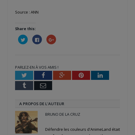
Source : ANN
Share this:
Cliquez
Cliquez
Cliquez
pour
pour
pour
partager
partager
partager
sur
sur
sur
Twitter(ouvre
Facebook(ouvre
Google+
dans
dans
(ouvre
une
une
dans
nouvelle
nouvelle
une
PARLEZ-EN À VOS AMIS !
fenêtre)
fenêtre)
nouvelle
fenêtre)
Twitter
Facebook
Google+
Pinterest
LinkedIn
Tumblr
Email
A PROPOS DE L'AUTEUR
BRUNO DE LA CRUZ
Défendre les couleurs d'AnimeLand était