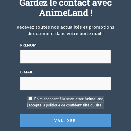
Gardez le contact avec
Une nouvelle série TV
AnimeLand !
Digimon en préparation
pour 2027
Recevez toutes nos actualités et promotions
directement dans votre boîte mail !
PRÉNOM
4 JUILLET 2026
0
[Entretien] Mokochan : «
E-MAIL
Lors des prémices du
projet, il était déjà
demandé de suivre au
mieux le manga
originel.»
En m'abonnant à la newsletter AnimeLand,
j'accepte la politique de confidentialité du site.
Vous devez
vous connecter
pour laisser un
commentaire.