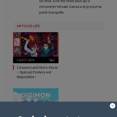
un rêve. Il ne me reste plus qu'à
rencontrer Hiroaki Samura et je pourrai
partir tranquille.
ARTICLES LIÉS
5 AOÛT 2026
0
L’AnimeLand Hors-Série
– Spécial Posters est
disponible !
4 AOÛT 2026
0