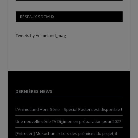
RÉSEAUX SOCIAUX
Tweets by Animeland_mag
DERNIÈRES NEWS
L’AnimeLand Hors-Série – Spécial Posters est disponible !
Une nouvelle série TV Digimon en préparation pour 2027
[Entretien] Mokochan : « Lors des prémices du projet, il