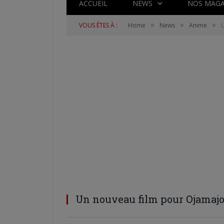
ACCUEIL
NEWS
NOS MAGA
»
»
»
VOUS ÊTES À :
Home
News
Anime
Un nouveau film pour Ojamajo