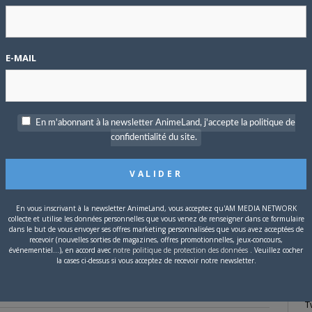
P
c
E-MAIL
 à la réalisation auprès de
Yū Kamatani
(
Precure
) chez
Toei
En m'abonnant à la newsletter AnimeLand, j'accepte la politique de
S
confidentialité du site.
catch Precure!
) et
Yoshihiko Umakoshi
(
Casshern Sins, Mushi-Shi
)
st aussi crédité comme directeur d’animation aux côtés de
 Seki
est à la production.
En vous inscrivant à la newsletter AnimeLand, vous acceptez qu'AM MEDIA NETWORK
collecte et utilise les données personnelles que vous venez de renseigner dans ce formulaire
dans le but de vous envoyer ses offres marketing personnalisées que vous avez acceptées de
recevoir (nouvelles sorties de magazines, offres promotionnelles, jeux-concours,
événementiel...), en accord avec
notre politique de protection des données
. Veuillez cocher
la cases ci-dessus si vous acceptez de recevoir notre newsletter.
T