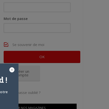
Mot de passe
Se souvenir de moi
Créer un
compte
 !
votre
Mot de passe oublié ?
OÙ TROUVER NOS MAGAZINES