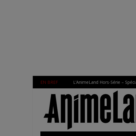
EN BREF
L’AnimeLand Hors-Série – Spécia