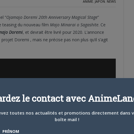
ANIME
,
JAPON
,
NEWS
el “
Ojamajo Doremi 20th Anniversary Magical Stage
”
e teasing du nouveau film
Majo Minarai o Sagashite
. Ce
majo Doremi
, et devrait être livré pour 2020. L’annonce
 projet Doremi , mais ne précise pas non plus qu’il s’agit
ardez le contact avec AnimeLand
vez toutes nos actualités et promotions directement dans 
boîte mail !
PRÉNOM