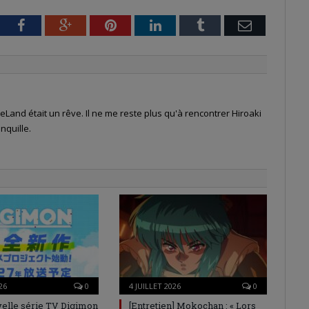
tter
Facebook
Google+
Pinterest
LinkedIn
Tumblr
Email
Land était un rêve. Il ne me reste plus qu'à rencontrer Hiroaki
nquille.
26
0
4 JUILLET 2026
0
elle série TV Digimon
[Entretien] Mokochan : « Lors