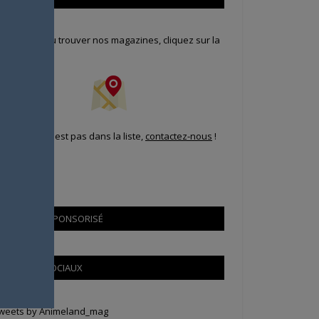
our savoir où trouver nos magazines, cliquez sur la
arte !
i votre ville n'est pas dans la liste,
contactez-nous
!
CONTENU SPONSORISÉ
RÉSEAUX SOCIAUX
weets by Animeland_mag