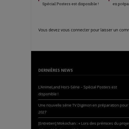
Spécial Posters est disponible !
en prépa
Vous devez
vous connecter
pour laisser un com
DERNIÈRES NEWS
L’AnimeLand Hors-Série – Spécial Posters est
disponible !
Une nouvelle série TV Digimon en préparation pour
2027
[Entretien] Mokochan : « Lors des prémices du projet