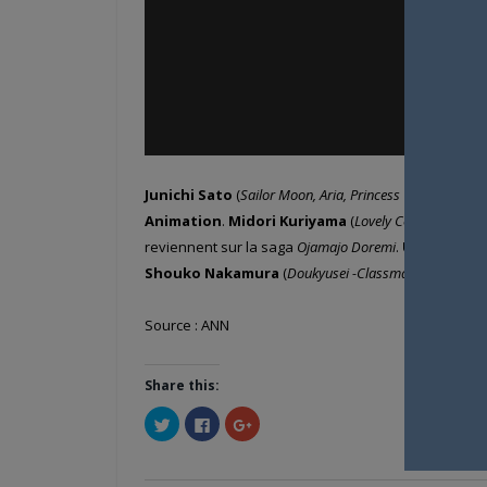
Junichi Sato
(
Sailor Moon, Aria, Princess Tutu
) revient
Animation
.
Midori Kuriyama
(
Lovely Complex, Heart
reviennent sur la saga
Ojamajo Doremi
.
Umakoshi
e
Shouko Nakamura
(
Doukyusei -Classmates-
).
Hiromi
Source : ANN
Share this:
Cliquez
Cliquez
Cliquez
pour
pour
pour
partager
partager
partager
sur
sur
sur
Twitter(ouvre
Facebook(ouvre
Google+
dans
dans
(ouvre