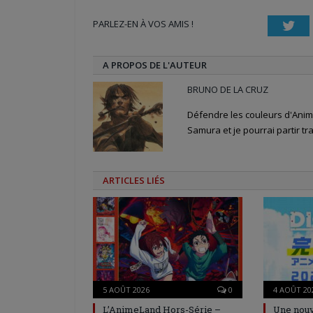
une
une
dans
nouvelle
nouvelle
une
PARLEZ-EN À VOS AMIS !
fenêtre)
fenêtre)
nouvelle
Twi
fenêtre)
A PROPOS DE L'AUTEUR
BRUNO DE LA CRUZ
Défendre les couleurs d'Anime
Samura et je pourrai partir tra
ARTICLES LIÉS
5 AOÛT 2026
0
4 AOÛT 20
L’AnimeLand Hors-Série –
Une nouv