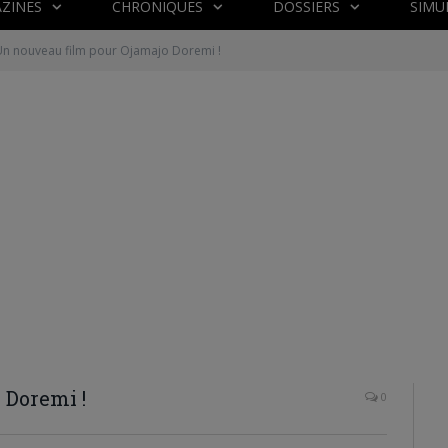
ZINES
CHRONIQUES
DOSSIERS
SIMU
Un nouveau film pour Ojamajo Doremi !
 Doremi !
0