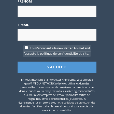
PRÉNOM
E-MAIL
4 AOÛT 2026
0
Une nouvelle série TV
Digimon en préparation
En m'abonnant à la newsletter AnimeLand,
pour 2027
j'accepte la politique de confidentialité du site.
En vous inscrivant à la newsletter AnimeLand, vous acceptez
qu'AM MEDIA NETWORK collecte et utilise les données
personnelles que vous venez de renseigner dans ce formulaire
dans le but de vous envoyer ses offres marketing personnalisées
4 JUILLET 2026
0
que vous avez acceptées de recevoir (nouvelles sorties de
[Entretien] Mokochan : «
magazines, offres promotionnelles, jeux-concours,
événementiel...), en accord avec
notre politique de protection des
Lors des prémices du
données
. Veuillez cocher la cases ci-dessus si vous acceptez de
projet, il était déjà
recevoir notre newsletter.
demandé de suivre au