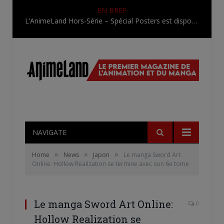
EN BREF
L’AnimeLand Hors-Série – Spécial Posters est disponible !
NAVIGATE
»
»
»
Home
News
Japon
Le manga Sword Art
Online: Hollow Realization se termine avec son 6e tome
Le manga Sword Art Online:
0
Hollow Realization se