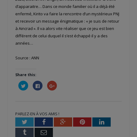
d’apparaitre… Dans ce monde familier où il a déjà été
enfermé, Kirito va faire la rencontre d’un mystérieux PNJ
et recevoir un message énigmatique : « je suis de retour
à Aincrad ». Il va alors vite réaliser que ce jeu est bien
différent de celui duquel il s’est échappé il y a des
années…
Source : ANN
Share this:
Cliquez
Cliquez
Cliquez
pour
pour
pour
partager
partager
partager
sur
sur
sur
Twitter(ouvre
Facebook(ouvre
Google+
dans
dans
(ouvre
une
une
dans
nouvelle
nouvelle
une
PARLEZ-EN À VOS AMIS !
fenêtre)
fenêtre)
nouvelle
fenêtre)
Twitter
Facebook
Google+
Pinterest
LinkedIn
Tumblr
Email