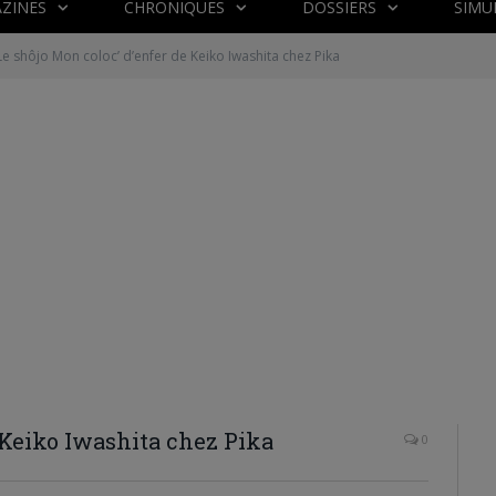
ZINES
CHRONIQUES
DOSSIERS
SIMU
Le shôjo Mon coloc’ d’enfer de Keiko Iwashita chez Pika
 Keiko Iwashita chez Pika
0