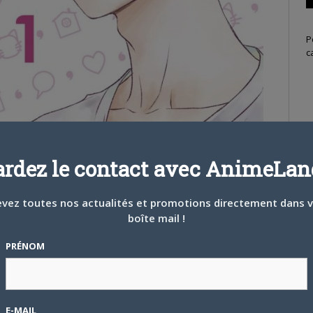
P
c
S
ardez le contact avec AnimeLand
vez toutes nos actualités et promotions directement dans 
boîte mail !
PRÉNOM
T
E-MAIL