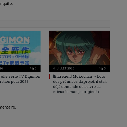
nquille.
26
0
4 JUILLET 2026
0
elle série TV Digimon
[Entretien] Mokochan : « Lors
ration pour 2027
des prémices du projet, il était
déjà demandé de suivre au
mieux le manga originel.»
mentaire.