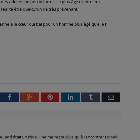
des adultes un peu bizarres. Le plus âgé d’entre eux,
réalité être quelqu’un de très prévenant.
éenne a le cœur qui bat pour un homme plus âgé qu’elle !”
tter
Facebook
Google+
Pinterest
LinkedIn
Tumblr
Email
Land était un rêve. Il ne me reste plus qu'à rencontrer Hiroaki