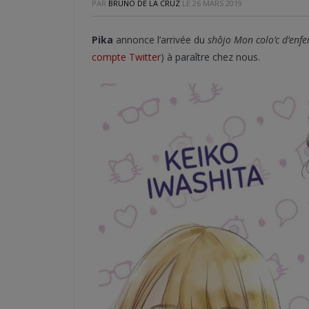
PAR
BRUNO DE LA CRUZ
LE
26 MARS 2019
Pika
annonce l’arrivée du
shôjo Mon colo’c d’enfe
compte Twitter
) à paraître chez nous.