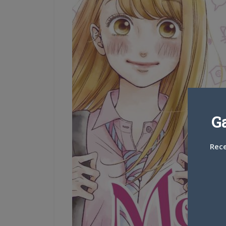
G
Rece