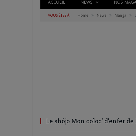
ACCUEIL
NEWS
NOS MAGA
»
»
»
VOUS ÊTES À :
Home
News
Manga
Le shôjo Mon coloc’ d’enfer de