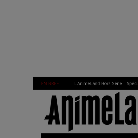
EN BREF
L’AnimeLand Hors-Série – Spécia