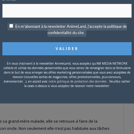
En m'abonnant à la newsletter AnimeLand, j'accepte la politique de
confidentialité du site.
En vous inscrivant à la newsletter AnimeLand, vous acceptez qu'AM MEDIA NETWORK
collecte et utilise les données personnelles que vous venez de renseigner dans ce formulaire
dans le but de vous envoyer ses offres marketing personnalisées que vous avez acceptées de
recevoir (nouvelles sorties de magazines, offres promotionnelles, jeux-concours,
événementiel...), en accord avec
notre politique de protection des données
. Veuillez cocher
aga san,
dans le magazine
Dessert
de
Kodansha
, la série
Mon
la cases ci-dessus si vous acceptez de recevoir notre newsletter.
de
Pika Shôjo
. La série compte actuellement 5 volumes au
 sa grand-mère malade, elle se retrouve à faire de la
on oncle. Non seulement elle n’est pas habituée aux tâches