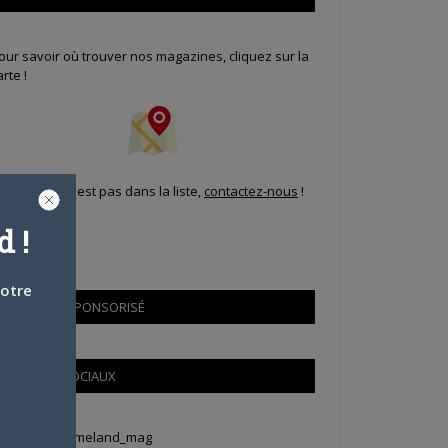
our savoir où trouver nos magazines, cliquez sur la
arte !
i votre ville n'est pas dans la liste,
contactez-nous
!
 !
votre
CONTENU SPONSORISÉ
RÉSEAUX SOCIAUX
weets by Animeland_mag