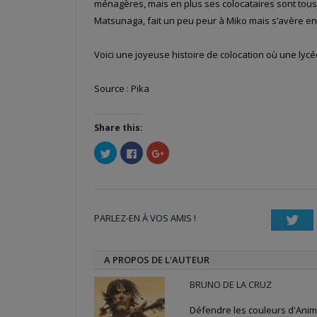
ménagères, mais en plus ses colocataires sont tous 
Matsunaga, fait un peu peur à Miko mais s’avère en 
Voici une joyeuse histoire de colocation où une lyc
Source : Pika
Share this:
Cliquez
Cliquez
Cliquez
pour
pour
pour
partager
partager
partager
sur
sur
sur
Twitter(ouvre
Facebook(ouvre
Google+
dans
dans
(ouvre
une
une
dans
nouvelle
nouvelle
une
PARLEZ-EN À VOS AMIS !
fenêtre)
fenêtre)
nouvelle
Twi
fenêtre)
A PROPOS DE L'AUTEUR
BRUNO DE LA CRUZ
Défendre les couleurs d'Anime