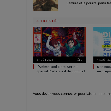
Samura et je pourrai partir tra
ARTICLES LIÉS
5 AOÛT 2026
0
4 AOÛT 20
L’AnimeLand Hors-Série –
Une nouv
Spécial Posters est disponible !
en prépa
Vous devez
vous connecter
pour laisser un com