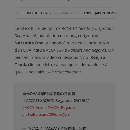
PAR
BRUNO DE LA CRUZ
LE
27 MARS 2019
ANIME
,
JAPON
,
NEWS
Le site officiel de l’anime
ACCA 13-Territory Inspection
Department
, adaptation du manga original de
Natsume Ono
, a annoncé mercredi la production
d’un OVA intitulé
ACCA 13-Ku Kansatsu-Ka Regards
. On
peut voir dans la vidéo ci-dessous Nino (
Kenjiro
Tsuda)
lire une lettre à Jean qui lui demande ce à
quoi ils pensaient «
à cette époque
».
新作OVA＆朗読音楽劇の特別篇
「ACCA13区監察課 Regards」制作決定！
#ACCA_Anime
#ACCA_Regards
pic.twitter.com/Z99dbx7Jyh
— TVアニメ『ACCA13区監察課』公式