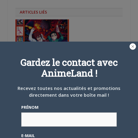
ARTICLES LIÉS
5 AOÛT 2026
0
Gardez le contact avec
L’AnimeLand Hors-Série
– Spécial Posters est
AnimeLand !
disponible !
Recevez toutes nos actualités et promotions
directement dans votre boîte mail !
PRÉNOM
4 AOÛT 2026
0
Une nouvelle série TV
Digimon en préparation
E-MAIL