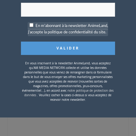
pour 2027
En m'abonnant à la newsletter AnimeLand,
j'accepte la politique de confidentialité du site.
4 JUILLET 2026
0
[Entretien] Mokochan : «
Lors des prémices du
En vous inscrivant à la newsletter AnimeLand, vous acceptez
projet, il était déjà
qu'AM MEDIA NETWORK collecte et utilise les données
demandé de suivre au
personnelles que vous venez de renseigner dans ce formulaire
mieux le manga
dans le but de vous envoyer ses offres marketing personnalisées
originel.»
que vous avez acceptées de recevoir (nouvelles sorties de
magazines, offres promotionnelles, jeux-concours,
événementiel...), en accord avec
notre politique de protection des
données
. Veuillez cocher la cases ci-dessus si vous acceptez de
Vous devez
vous connecter
pour laisser un
recevoir notre newsletter.
commentaire.