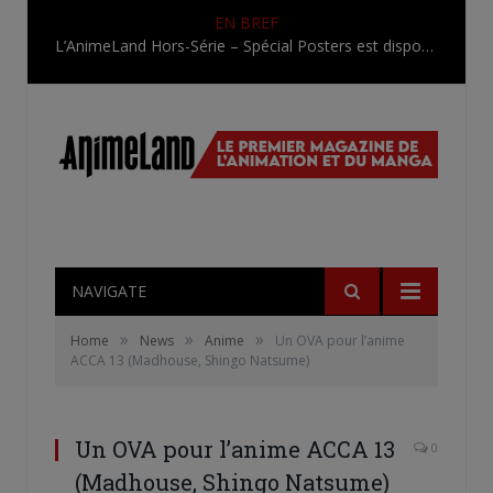
EN BREF
L’AnimeLand Hors-Série – Spécial Posters est disponible !
NAVIGATE
»
»
»
Home
News
Anime
Un OVA pour l’anime
ACCA 13 (Madhouse, Shingo Natsume)
Un OVA pour l’anime ACCA 13
0
(Madhouse, Shingo Natsume)