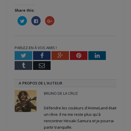
Share this:
Cliquez
Cliquez
Cliquez
pour
pour
pour
partager
partager
partager
sur
sur
sur
Twitter(ouvre
Facebook(ouvre
Google+
dans
dans
(ouvre
une
une
dans
nouvelle
nouvelle
une
PARLEZ-EN À VOS AMIS !
fenêtre)
fenêtre)
nouvelle
fenêtre)
Twitter
Facebook
Google+
Pinterest
LinkedIn
Tumblr
Email
A PROPOS DE L'AUTEUR
BRUNO DE LA CRUZ
Défendre les couleurs d'AnimeLand était
un rêve. Il ne me reste plus qu'à
rencontrer Hiroaki Samura et je pourrai
partir tranquille.