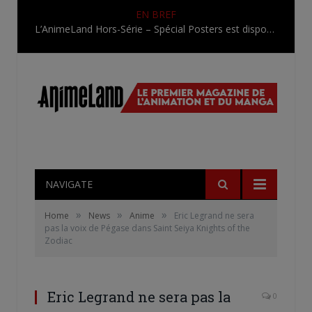
EN BREF
L’AnimeLand Hors-Série – Spécial Posters est disponible !
NAVIGATE
»
»
»
Home
News
Anime
Eric Legrand ne sera
pas la voix de Pégase dans Saint Seiya Knights of the
Zodiac
Eric Legrand ne sera pas la
0