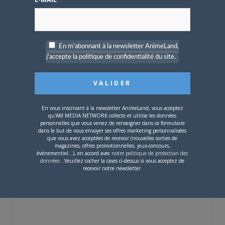
pour 2027
En m'abonnant à la newsletter AnimeLand,
j'accepte la politique de confidentialité du site.
4 JUILLET 2026
0
[Entretien] Mokochan : «
Lors des prémices du
En vous inscrivant à la newsletter AnimeLand, vous acceptez
projet, il était déjà
qu'AM MEDIA NETWORK collecte et utilise les données
personnelles que vous venez de renseigner dans ce formulaire
demandé de suivre au
dans le but de vous envoyer ses offres marketing personnalisées
mieux le manga
que vous avez acceptées de recevoir (nouvelles sorties de
originel.»
magazines, offres promotionnelles, jeux-concours,
événementiel...), en accord avec
notre politique de protection des
données
. Veuillez cocher la cases ci-dessus si vous acceptez de
recevoir notre newsletter.
Vous devez
vous connecter
pour laisser un
commentaire.