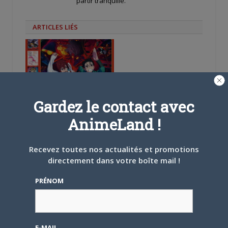
partir tranquille.
ARTICLES LIÉS
5 AOÛT 2026
0
Gardez le contact avec
L’AnimeLand Hors-Série
– Spécial Posters est
AnimeLand !
disponible !
Recevez toutes nos actualités et promotions
directement dans votre boîte mail !
PRÉNOM
4 AOÛT 2026
0
Une nouvelle série TV
Digimon en préparation
E-MAIL