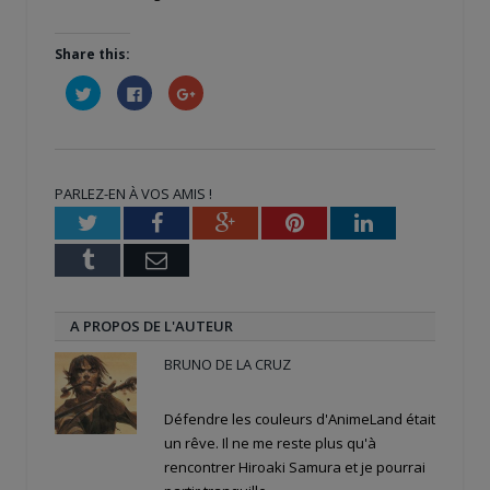
Share this:
Cliquez
Cliquez
Cliquez
pour
pour
pour
partager
partager
partager
sur
sur
sur
Twitter(ouvre
Facebook(ouvre
Google+
dans
dans
(ouvre
une
une
dans
nouvelle
nouvelle
une
PARLEZ-EN À VOS AMIS !
fenêtre)
fenêtre)
nouvelle
fenêtre)
Twitter
Facebook
Google+
Pinterest
LinkedIn
Tumblr
Email
A PROPOS DE L'AUTEUR
BRUNO DE LA CRUZ
Défendre les couleurs d'AnimeLand était
un rêve. Il ne me reste plus qu'à
rencontrer Hiroaki Samura et je pourrai