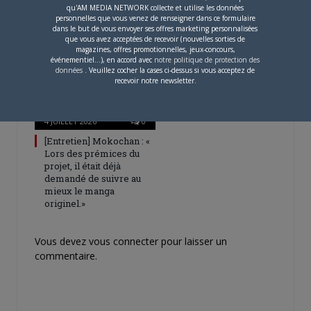
Digimon en préparation
qu'AM MEDIA NETWORK collecte et utilise les données
pour 2027
personnelles que vous venez de renseigner dans ce formulaire
dans le but de vous envoyer ses offres marketing personnalisées
que vous avez acceptées de recevoir (nouvelles sorties de
magazines, offres promotionnelles, jeux-concours,
événementiel...), en accord avec
notre politique de protection des
données
. Veuillez cocher la cases ci-dessus si vous acceptez de
recevoir notre newsletter.
4 JUILLET 2026
0
[Entretien] Mokochan : «
Lors des prémices du
projet, il était déjà
demandé de suivre au
mieux le manga
originel.»
Vous devez
vous connecter
pour laisser un
commentaire.