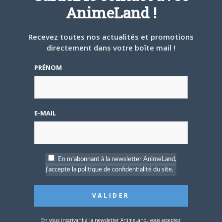
partir tranquille.
AnimeLand !
ARTICLES LIÉS
Recevez toutes nos actualités et promotions
directement dans votre boîte mail !
PRÉNOM
5 AOÛT 2026
0
L’AnimeLand Hors-Série
E-MAIL
– Spécial Posters est
disponible !
En m'abonnant à la newsletter AnimeLand,
j'accepte la politique de confidentialité du site.
4 AOÛT 2026
0
Une nouvelle série TV
En vous inscrivant à la newsletter AnimeLand, vous acceptez