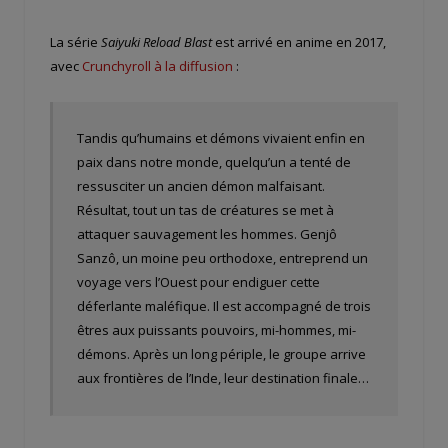
La série
Saiyuki Reload Blast
est arrivé en anime en 2017,
avec
Crunchyroll à la diffusion
:
Tandis qu’humains et démons vivaient enfin en
paix dans notre monde, quelqu’un a tenté de
ressusciter un ancien démon malfaisant.
Résultat, tout un tas de créatures se met à
attaquer sauvagement les hommes. Genjô
Sanzô, un moine peu orthodoxe, entreprend un
voyage vers l’Ouest pour endiguer cette
déferlante maléfique. Il est accompagné de trois
êtres aux puissants pouvoirs, mi-hommes, mi-
démons. Après un long périple, le groupe arrive
aux frontières de l’Inde, leur destination finale…