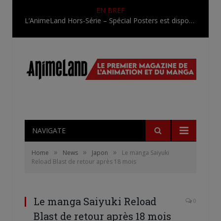
EN BREF
L’AnimeLand Hors-Série – Spécial Posters est disponible !
NAVIGATE
»
»
»
Home
News
Japon
Le manga Saiyuki
Reload Blast de retour après 18 mois
Le manga Saiyuki Reload
0
Blast de retour après 18 mois