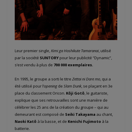
Leur premier single,
Kimi ga Hoshikute Tamaranai
, utilisé
par la société
SUNTORY
pour leur publicité “Dynamic”,
s’est vendu à plus de
700 000 exemplaires.
En 1995, le groupe a sorti le titre
Zettai ni Dare mo
, qui a
été utilisé pour l’
opening
de
Slam Dunk
, se plaçant en 3e
place du classement Oricon.
Kôji Gotô
, le guitariste,
explique que ses retrouvailles sont une manière de
célébrer les 25 ans de la création du groupe – qui au
demeurant est composé de
Seiki Takayama
au chant,
Naoki Katô
à la basse, et de
Kenichi Fujimoto
à la
batterie.