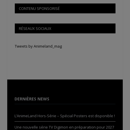
CONTENU SPONSORISÉ
RÉSEAUX SOCIAUX
Tweets by Animeland_mag
DERNIÈRES NEWS
L’AnimeLand Hors-Série – Spécial Posters est disponible !
Une nouvelle série TV Digimon en préparation pour 2027