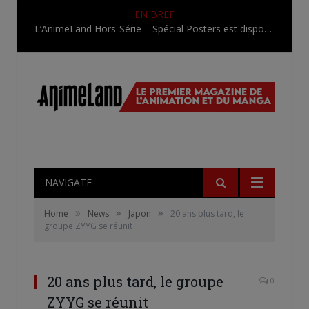
EN BREF
L’AnimeLand Hors-Série – Spécial Posters est disponible !
NAVIGATE
»
»
»
Home
News
Japon
20 ans plus tard, le
groupe ZYYG se réunit
20 ans plus tard, le groupe
0
ZYYG se réunit