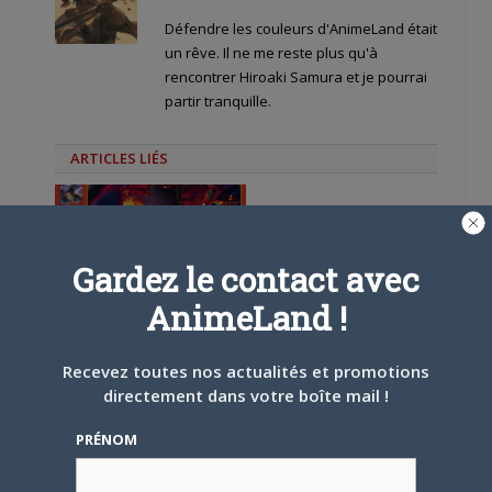
Défendre les couleurs d'AnimeLand était
un rêve. Il ne me reste plus qu'à
rencontrer Hiroaki Samura et je pourrai
partir tranquille.
ARTICLES LIÉS
Gardez le contact avec
5 AOÛT 2026
0
AnimeLand !
L’AnimeLand Hors-Série
– Spécial Posters est
Recevez toutes nos actualités et promotions
disponible !
directement dans votre boîte mail !
PRÉNOM