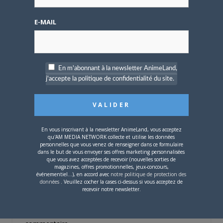
4 AOÛT 2026
0
E-MAIL
Une nouvelle série TV
Digimon en préparation
pour 2027
En m'abonnant à la newsletter AnimeLand,
j'accepte la politique de confidentialité du site.
4 JUILLET 2026
0
En vous inscrivant à la newsletter AnimeLand, vous acceptez
qu'AM MEDIA NETWORK collecte et utilise les données
[Entretien] Mokochan : «
personnelles que vous venez de renseigner dans ce formulaire
Lors des prémices du
dans le but de vous envoyer ses offres marketing personnalisées
projet, il était déjà
que vous avez acceptées de recevoir (nouvelles sorties de
magazines, offres promotionnelles, jeux-concours,
demandé de suivre au
événementiel...), en accord avec
notre politique de protection des
mieux le manga
données
. Veuillez cocher la cases ci-dessus si vous acceptez de
originel.»
recevoir notre newsletter.
Vous devez
vous connecter
pour laisser un