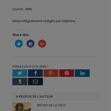
Source : ANN
News intégralement rédigée par Delphine.
Share this:
Cliquez
Cliquez
Cliquez
pour
pour
pour
partager
partager
partager
sur
sur
sur
Twitter(ouvre
Facebook(ouvre
Google+
dans
dans
(ouvre
une
une
dans
nouvelle
nouvelle
une
PARLEZ-EN À VOS AMIS !
fenêtre)
fenêtre)
nouvelle
fenêtre)
Twitter
Facebook
Google+
Pinterest
LinkedIn
Tumblr
Email
A PROPOS DE L'AUTEUR
BRUNO DE LA CRUZ