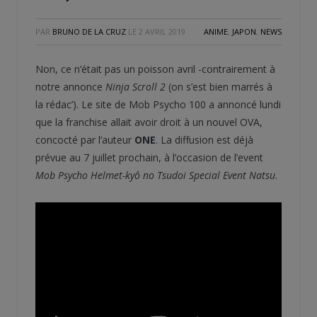
PAR
BRUNO DE LA CRUZ
LE
2 AVRIL 2019
ANIME
,
JAPON
,
NEWS
Non, ce n’était pas un poisson avril -contrairement à
notre annonce
Ninja Scroll 2
(on s’est bien marrés à
la rédac’). Le site de Mob Psycho 100 a annoncé lundi
que la franchise allait avoir droit à un nouvel OVA,
concocté par l’auteur
ONE
. La diffusion est déjà
prévue au 7 juillet prochain, à l’occasion de l’event
Mob Psycho Helmet-kyô no Tsudoi Special Event Natsu
.