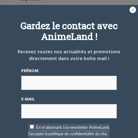
Gardez le contact avec
AnimeLand !
4 AOÛT 2026
0
Recevez toutes nos actualités et promotions
Une nouvelle série TV
directement dans votre boîte mail !
Digimon en préparation
pour 2027
PRÉNOM
E-MAIL
4 JUILLET 2026
0
[Entretien] Mokochan : «
Lors des prémices du
En m'abonnant à la newsletter AnimeLand,
projet, il était déjà
j'accepte la politique de confidentialité du site.
demandé de suivre au