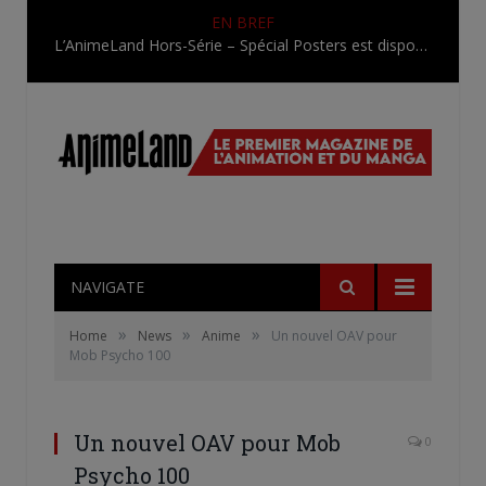
EN BREF
L’AnimeLand Hors-Série – Spécial Posters est disponible !
NAVIGATE
»
»
»
Home
News
Anime
Un nouvel OAV pour
Mob Psycho 100
Un nouvel OAV pour Mob
0
Psycho 100