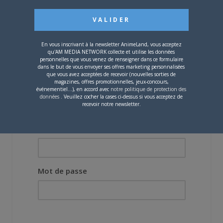
mieux le manga
originel.»
Vous devez
vous connecter
pour laisser un
En vous inscrivant à la newsletter AnimeLand, vous acceptez
qu'AM MEDIA NETWORK collecte et utilise les données
commentaire.
personnelles que vous venez de renseigner dans ce formulaire
dans le but de vous envoyer ses offres marketing personnalisées
que vous avez acceptées de recevoir (nouvelles sorties de
magazines, offres promotionnelles, jeux-concours,
événementiel...), en accord avec
notre politique de protection des
données
. Veuillez cocher la cases ci-dessus si vous acceptez de
recevoir notre newsletter.
Nom d'utilisateur ou adresse e-mail
Mot de passe