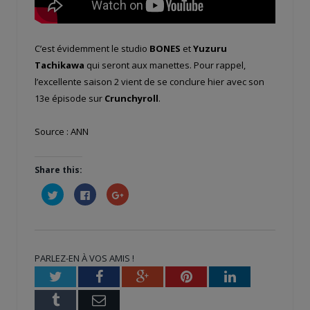
C’est évidemment le studio
BONES
et
Yuzuru
Tachikawa
qui seront aux manettes. Pour rappel,
l’excellente saison 2 vient de se conclure hier avec son
13e épisode sur
Crunchyroll
.
Source : ANN
Share this:
Cliquez
Cliquez
Cliquez
pour
pour
pour
partager
partager
partager
sur
sur
sur
Twitter(ouvre
Facebook(ouvre
Google+
dans
dans
(ouvre
une
une
dans
nouvelle
nouvelle
une
PARLEZ-EN À VOS AMIS !
fenêtre)
fenêtre)
nouvelle
fenêtre)
Twitter
Facebook
Google+
Pinterest
LinkedIn
Tumblr
Email