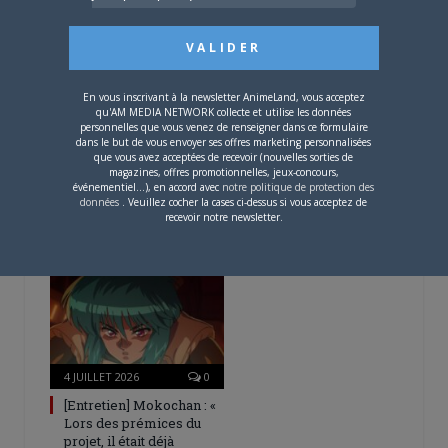
disponible !
En vous inscrivant à la newsletter AnimeLand, vous acceptez
qu'AM MEDIA NETWORK collecte et utilise les données
personnelles que vous venez de renseigner dans ce formulaire
dans le but de vous envoyer ses offres marketing personnalisées
que vous avez acceptées de recevoir (nouvelles sorties de
4 AOÛT 2026
0
magazines, offres promotionnelles, jeux-concours,
événementiel...), en accord avec
notre politique de protection des
Une nouvelle série TV
données
. Veuillez cocher la cases ci-dessus si vous acceptez de
Digimon en préparation
recevoir notre newsletter.
pour 2027
4 JUILLET 2026
0
[Entretien] Mokochan : «
Lors des prémices du
projet, il était déjà