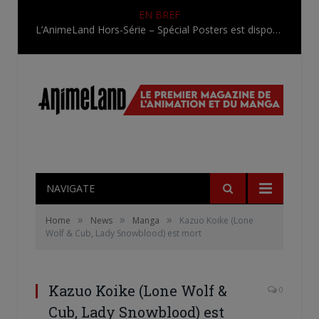
EN BREF
L’AnimeLand Hors-Série – Spécial Posters est disponible !
NAVIGATE
»
»
»
Home
News
Manga
Kazuo Koike (Lone
Wolf & Cub, Lady Snowblood) est mort
Kazuo Koike (Lone Wolf &
0
Cub, Lady Snowblood) est