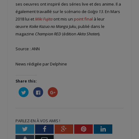
ses oeuvres ont inspiré des séries live et des anime. Il a
également travaillé sur le scénario de
Golgo 13
. En Mars
2018 lui et
Miki Fujita
ont mis un
point final
à leur
œuvre
Koike Kazuo no Manga Juku
, publié dans le
magazine
Champion RED
(édition
Akita Shoten
).
Source : ANN
News rédigée par Delphine
Share this:
Cliquez
Cliquez
Cliquez
pour
pour
pour
partager
partager
partager
sur
sur
sur
Twitter(ouvre
Facebook(ouvre
Google+
dans
dans
(ouvre
une
une
dans
nouvelle
nouvelle
une
PARLEZ-EN À VOS AMIS !
fenêtre)
fenêtre)
nouvelle
fenêtre)
Twitter
Facebook
Google+
Pinterest
LinkedIn