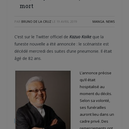
mort
PAR
BRUNO DE LA CRUZ
LE
19 AVRIL 2019
MANGA
,
NEWS
C’est sur le Twitter officiel de
Kazuo Koike
que la
funeste nouvelle a été annoncée : le scénariste est
décédé mercredi des suites d’une pneumonie. Il était
âgé de 82 ans.
L’annonce précise
qu’il était
hospitalisé au
moment du décès.
Selon sa volonté,
ses funérailles
auront lieu dans un
cadre privé. Des
remerciements ont