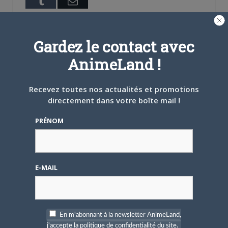
Tumblr
Email
A PROPOS DE L'AUTEUR
Gardez le contact avec
BRUNO DE LA CRUZ
AnimeLand !
Défendre les couleurs d'AnimeLand était
un rêve. Il ne me reste plus qu'à
Recevez toutes nos actualités et promotions
rencontrer Hiroaki Samura et je pourrai
directement dans votre boîte mail !
partir tranquille.
PRÉNOM
ARTICLES LIÉS
E-MAIL
5 AOÛT 2026
0
L’AnimeLand Hors-Série
En m'abonnant à la newsletter AnimeLand,
– Spécial Posters est
j'accepte la politique de confidentialité du site.