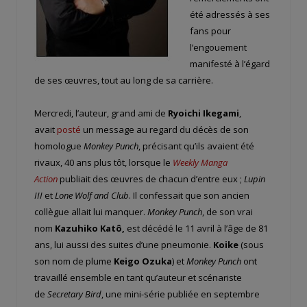
été adressés à ses
fans pour
l’engouement
manifesté à l’égard
de ses œuvres, tout au long de sa carrière.
Mercredi, l’auteur, grand ami de
Ryoichi Ikegami
,
avait
posté
un message au regard du décès de son
homologue
Monkey Punch
, précisant qu’ils avaient été
rivaux, 40 ans plus tôt, lorsque le
Weekly Manga
Action
publiait des œuvres de chacun d’entre eux ;
Lupin
III
et
Lone Wolf and Club
. Il confessait que son ancien
collègue allait lui manquer.
Monkey Punch
, de son vrai
nom
Kazuhiko Katô,
est décédé le 11 avril à l’âge de 81
ans, lui aussi des suites d’une pneumonie.
Koike
(sous
son nom de plume
Keigo Ozuka
) et
Monkey Punch
ont
travaillé ensemble en tant qu’auteur et scénariste
de
Secretary Bird
, une mini-série publiée en septembre