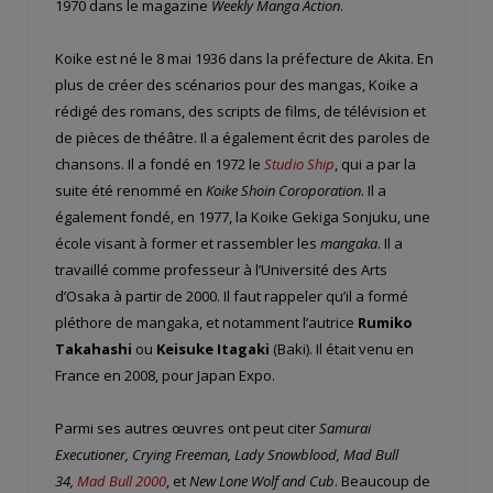
1970 dans le magazine
Weekly Manga Action
.
Koike est né le 8 mai 1936 dans la préfecture de Akita. En
plus de créer des scénarios pour des mangas, Koike a
rédigé des romans, des scripts de films, de télévision et
de pièces de théâtre. Il a également écrit des paroles de
chansons. Il a fondé en 1972 le
Studio Ship
, qui a par la
suite été renommé en
Koike Shoin Coroporation
. Il a
également fondé, en 1977, la Koike Gekiga Sonjuku, une
école visant à former et rassembler les
mangaka
. Il a
travaillé comme professeur à l’Université des Arts
d’Osaka à partir de 2000. Il faut rappeler qu’il a formé
pléthore de mangaka, et notamment l’autrice
Rumiko
Takahashi
ou
Keisuke Itagaki
(Baki). Il était venu en
France en 2008, pour Japan Expo.
Parmi ses autres œuvres ont peut citer
Samurai
Executioner
,
Crying Freeman
,
Lady Snowblood
,
Mad Bull
34
,
Mad Bull 2000
, et
New Lone Wolf and Cub
. Beaucoup de