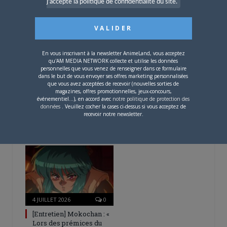
j'accepte la politique de confidentialité du site.
– Spécial Posters est
disponible !
En vous inscrivant à la newsletter AnimeLand, vous acceptez
qu'AM MEDIA NETWORK collecte et utilise les données
personnelles que vous venez de renseigner dans ce formulaire
dans le but de vous envoyer ses offres marketing personnalisées
que vous avez acceptées de recevoir (nouvelles sorties de
4 AOÛT 2026
0
magazines, offres promotionnelles, jeux-concours,
événementiel...), en accord avec
notre politique de protection des
Une nouvelle série TV
données
. Veuillez cocher la cases ci-dessus si vous acceptez de
Digimon en préparation
recevoir notre newsletter.
pour 2027
4 JUILLET 2026
0
[Entretien] Mokochan : «
Lors des prémices du