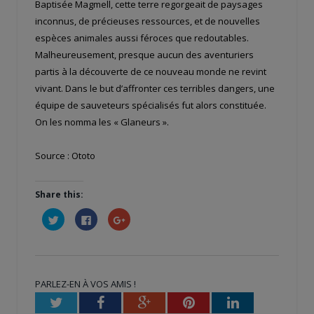
Baptisée Magmell, cette terre regorgeait de paysages
inconnus, de précieuses ressources, et de nouvelles
espèces animales aussi féroces que redoutables.
Malheureusement, presque aucun des aventuriers
partis à la découverte de ce nouveau monde ne revint
vivant. Dans le but d’affronter ces terribles dangers, une
équipe de sauveteurs spécialisés fut alors constituée.
On les nomma les « Glaneurs ».
Source : Ototo
Share this:
Cliquez
Cliquez
Cliquez
pour
pour
pour
partager
partager
partager
sur
sur
sur
Twitter(ouvre
Facebook(ouvre
Google+
dans
dans
(ouvre
une
une
dans
nouvelle
nouvelle
une
PARLEZ-EN À VOS AMIS !
fenêtre)
fenêtre)
nouvelle
fenêtre)
Twitter
Facebook
Google+
Pinterest
LinkedIn