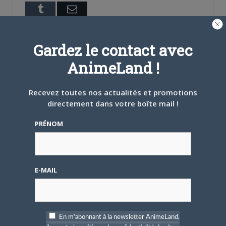
Tumblr
Email
A PROPOS DE L'AUTEUR
Gardez le contact avec
BRUNO DE LA CRUZ
AnimeLand !
Défendre les couleurs d'AnimeLand était
Recevez toutes nos actualités et promotions
un rêve. Il ne me reste plus qu'à
directement dans votre boîte mail !
rencontrer Hiroaki Samura et je pourrai
partir tranquille.
PRÉNOM
ARTICLES LIÉS
E-MAIL
5 AOÛT 2026
0
En m'abonnant à la newsletter AnimeLand,
L’AnimeLand Hors-Série