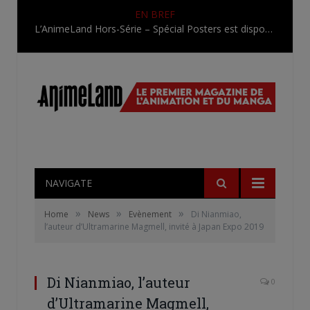
EN BREF
L’AnimeLand Hors-Série – Spécial Posters est disponible !
NAVIGATE
»
»
»
Home
News
Evènement
Di Nianmiao,
l’auteur d’Ultramarine Magmell, invité à Japan Expo 2019
Di Nianmiao, l’auteur
0
d’Ultramarine Magmell,