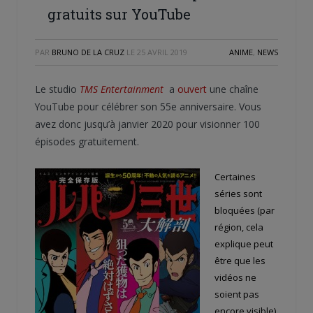
gratuits sur YouTube
PAR
BRUNO DE LA CRUZ
LE
25 AVRIL 2019
ANIME
,
NEWS
Le studio
TMS Entertainment
a
ouvert
une chaîne
YouTube pour célébrer son 55e anniversaire. Vous
avez donc jusqu’à janvier 2020 pour visionner 100
épisodes gratuitement.
Certaines
séries sont
bloquées (par
région, cela
explique peut
être que les
vidéos ne
soient pas
encore visible).