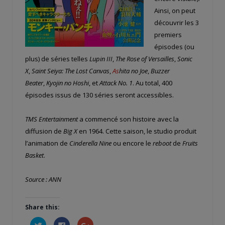
Ainsi, on peut
découvrir les 3
premiers
épisodes (ou
plus) de séries telles
Lupin III
,
The Rose of Versailles
,
Sonic
X
,
Saint Seiya: The Lost Canvas
,
As
hita no Joe
,
Buzzer
Beater
,
Kyojin no Hoshi
, et
Attack No. 1
. Au total, 400
épisodes issus de 130 séries seront accessibles.
TMS Entertainment
a commencé son histoire avec la
diffusion de
Big X
en 1964. Cette saison, le studio produit
l’animation de
Cinderella Nine
ou encore le
reboot
de
Fruits
Basket
.
Source : ANN
Share this:
Cliquez
Cliquez
Cliquez