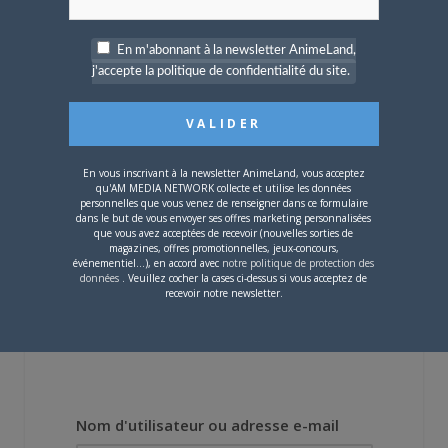
En m'abonnant à la newsletter AnimeLand,
j'accepte la politique de confidentialité du site.
4 JUILLET 2026
0
[Entretien] Mokochan : «
Lors des prémices du
projet, il était déjà
demandé de suivre au
En vous inscrivant à la newsletter AnimeLand, vous acceptez
mieux le manga
qu'AM MEDIA NETWORK collecte et utilise les données
originel.»
personnelles que vous venez de renseigner dans ce formulaire
dans le but de vous envoyer ses offres marketing personnalisées
que vous avez acceptées de recevoir (nouvelles sorties de
magazines, offres promotionnelles, jeux-concours,
Vous devez
vous connecter
pour laisser un
événementiel...), en accord avec
notre politique de protection des
commentaire.
données
. Veuillez cocher la cases ci-dessus si vous acceptez de
recevoir notre newsletter.
Nom d'utilisateur ou adresse e-mail