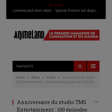
EN BREF
L’AnimeLand Hors-Série – Spécial Posters est disponible !
NAVIGATE
»
»
»
Home
News
Anime
Anniversaire du studio
TMS Entertainment : 100 épisodes gratuits sur YouTube
Anniversaire du studio TMS
0
Entertainment : 100 épisodes