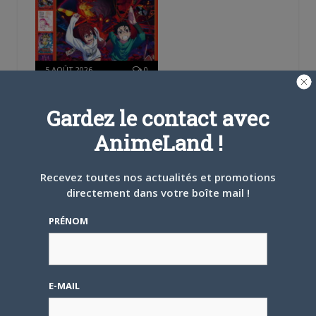
5 AOÛT 2026
0
L’AnimeLand Hors-Série
– Spécial Posters est
Gardez le contact avec
disponible !
AnimeLand !
Recevez toutes nos actualités et promotions
directement dans votre boîte mail !
PRÉNOM
4 AOÛT 2026
0
Une nouvelle série TV
Digimon en préparation
pour 2027
E-MAIL