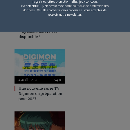
magazines, offres promotionnelles, jeux-concours,
événementiel...), en accord avec
notre politique de protection des
données
. Veuillez cocher la cases ci-dessus si vous acceptez de
recevoir notre newsletter.
5 AOÛT 2026
0
L’AnimeLand Hors-Série
– Spécial Posters est
disponible !
4 AOÛT 2026
0
Une nouvelle série TV
Digimon en préparation
pour 2027