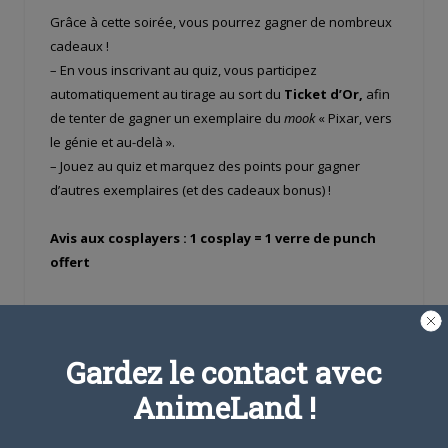
Grâce à cette soirée, vous pourrez gagner de nombreux
cadeaux !
– En vous inscrivant au quiz, vous participez
automatiquement au tirage au sort du
Ticket d’Or,
afin
de tenter de gagner un exemplaire du
mook
« Pixar, vers
le génie et au-delà ».
– Jouez au quiz et marquez des points pour gagner
d’autres exemplaires (et des cadeaux bonus) !
Avis aux cosplayers : 1 cosplay = 1 verre de punch
offert
Cadeau bonus :
une exposition d’illustrations inédites
réalisées par des artistes français en hommage aux
films Pixar sera accrochée au bar du 3 au 23 juin 2019 !
Gardez le contact avec
Ces tirages uniques seront à vendre pour l’occasion.
AnimeLand !
Share this: