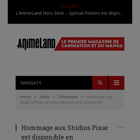
EN BREF
L’AnimeLand Hors-Série – Spécial Posters est disponible !
NAVIGATE
»
»
»
Home
News
Evènement
Hommage aux
Studios Pixar est disponible en précommande !
Hommage aux Studios Pixar
0
est disponible en