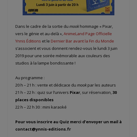
Dans le cadre de la sortie du
mook
hommage « Pixar,
vers le génie et au-delà »,
AnimeLand Page Officielle
Ynnis Éditions
et le
Dernier Bar avant la Fin du Monde
s’associent et vous donnent rendez-vous le lundi 3 juin
2019 pour une soirée mémorable aux couleurs des
studios à la lampe bondissante !
Au programme :
20 h – 21 h : vente et dédicace du
mook
par les auteurs
21 h – 22 h : quiz sur l’univers
Pixar
, sur réservation,
30
places disponibles
22 h – 22 h 30 : mini karaoké
Pour vous inscrire au Quiz merci d’envoyer un mail à
contact@ynnis-editions.fr