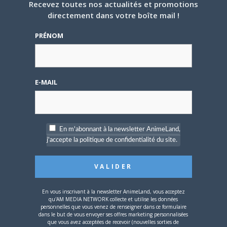
Recevez toutes nos actualités et promotions
Cliquez
Cliquez
Cliquez
directement dans votre boîte mail !
pour
pour
pour
partager
partager
partager
sur
sur
sur
PRÉNOM
Twitter(ouvre
Facebook(ouvre
Google+
dans
dans
(ouvre
une
une
dans
nouvelle
nouvelle
une
PARLEZ-EN À VOS AMIS !
fenêtre)
fenêtre)
nouvelle
fenêtre)
Twitter
Facebook
Google+
Pinterest
LinkedIn
E-MAIL
Tumblr
Email
A PROPOS DE L'AUTEUR
En m'abonnant à la newsletter AnimeLand,
CAMI-SAMA
j'accepte la politique de confidentialité du site.
ARTICLES LIÉS
En vous inscrivant à la newsletter AnimeLand, vous acceptez
qu'AM MEDIA NETWORK collecte et utilise les données
personnelles que vous venez de renseigner dans ce formulaire
dans le but de vous envoyer ses offres marketing personnalisées
que vous avez acceptées de recevoir (nouvelles sorties de