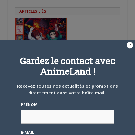
ARTICLES LIÉS
5 AOÛT 2026
0
Gardez le contact avec
L’AnimeLand Hors-Série
– Spécial Posters est
AnimeLand !
disponible !
Recevez toutes nos actualités et promotions
directement dans votre boîte mail !
PRÉNOM
4 AOÛT 2026
0
Une nouvelle série TV
Digimon en préparation
E-MAIL
pour 2027