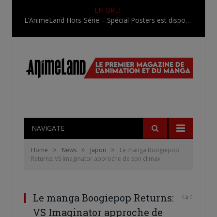
EN BREF
L’AnimeLand Hors-Série – Spécial Posters est disponible !
NAVIGATE
»
»
»
Home
News
Japon
Le manga Boogiepop
Returns: VS Imaginator approche de son climax
Le manga Boogiepop Returns:
0
VS Imaginator approche de