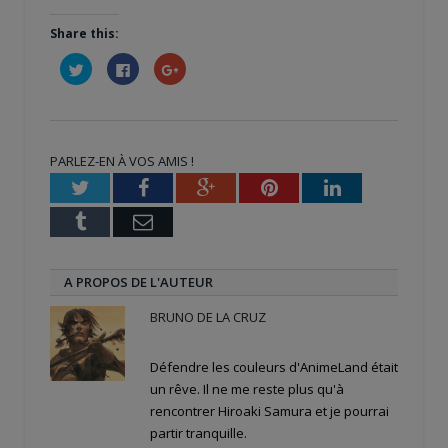
Share this:
Cliquez
Cliquez
Cliquez
pour
pour
pour
partager
partager
partager
sur
sur
sur
Twitter(ouvre
Facebook(ouvre
Google+
dans
dans
(ouvre
une
une
dans
nouvelle
nouvelle
une
PARLEZ-EN À VOS AMIS !
fenêtre)
fenêtre)
nouvelle
fenêtre)
Twitter
Facebook
Google+
Pinterest
LinkedIn
Tumblr
Email
A PROPOS DE L'AUTEUR
BRUNO DE LA CRUZ
Défendre les couleurs d'AnimeLand était
un rêve. Il ne me reste plus qu'à
rencontrer Hiroaki Samura et je pourrai
partir tranquille.