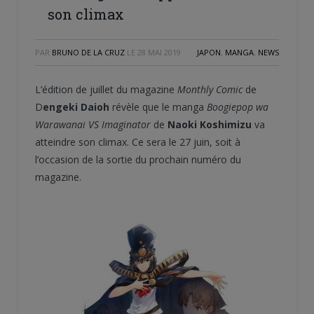
son climax
PAR
BRUNO DE LA CRUZ
LE
28 MAI 2019
JAPON
,
MANGA
,
NEWS
L’édition de juillet du magazine
Monthly Comic
de
D
engeki Daioh
révèle que le manga
Boogiepop wa
Warawanai VS Imaginator
de
Naoki Koshimizu
va
atteindre son climax. Ce sera le 27 juin, soit à
l’occasion de la sortie du prochain numéro du
magazine.