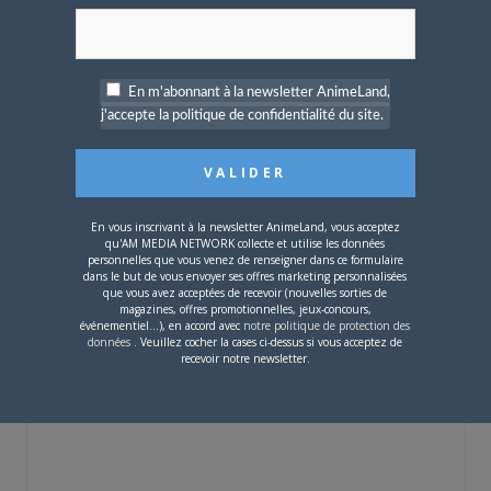
En m'abonnant à la newsletter AnimeLand,
j'accepte la politique de confidentialité du site.
4 JUILLET 2026
0
[Entretien] Mokochan : «
Lors des prémices du
En vous inscrivant à la newsletter AnimeLand, vous acceptez
projet, il était déjà
qu'AM MEDIA NETWORK collecte et utilise les données
demandé de suivre au
personnelles que vous venez de renseigner dans ce formulaire
mieux le manga
dans le but de vous envoyer ses offres marketing personnalisées
originel.»
que vous avez acceptées de recevoir (nouvelles sorties de
magazines, offres promotionnelles, jeux-concours,
événementiel...), en accord avec
notre politique de protection des
données
. Veuillez cocher la cases ci-dessus si vous acceptez de
Vous devez
vous connecter
pour laisser un
recevoir notre newsletter.
commentaire.