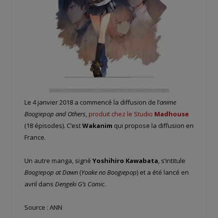
Le 4 janvier 2018 a commencé la diffusion de l’
anime
Boogiepop and Others
,
produit chez le Studio
Madhouse
(18 épisodes). C’est
Wakanim
qui propose la diffusion en
France.
Un autre manga, signé
Yoshihiro Kawabata
, s’intitule
Boogiepop at Dawn
(
Yoake no Boogiepop
) et a été lancé en
avril dans
Dengeki G’s Comic
.
Source : ANN