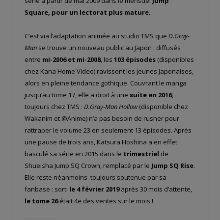
série à partir de mai 2009 dans le mensuel
Jump
Square, pour un lectorat plus mature
.
C’est via l’adaptation animée au studio TMS que
D.Gray-
Man
se trouve un nouveau public au Japon : diffusés
entre
mi-2006 et mi-2008
, les
103 épisodes
(disponibles
chez Kana Home Video) ravissent les jeunes Japonaises,
alors en pleine tendance gothique. Couvrant le manga
jusqu’au tome 17, elle a droit à une
suite en 2016
,
toujours chez TMS :
D.Gray-Man Hollow
(disponible chez
Wakanim et @Anime) n’a pas besoin de rusher pour
rattraper le volume 23 en seulement 13 épisodes. Après
une pause de trois ans, Katsura Hoshina a en effet
basculé sa série en 2015 dans le
trimestriel
de
Shueisha Jump SQ Crown, remplacé par le
Jump SQ Rise
.
Elle reste néanmoins toujours soutenue par sa
fanbase : sorti
le 4 février 2019
après 30 mois d’attente,
le tome 26
était 4
e
des ventes sur le mois !