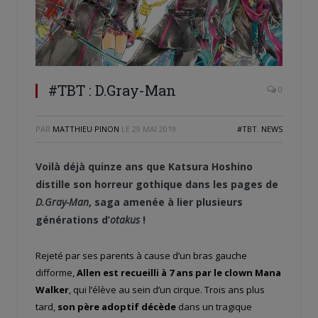
#TBT : D.Gray-Man
0
PAR
MATTHIEU PINON
LE
29 MAI 2019
#TBT
,
NEWS
Voilà déjà quinze ans que Katsura Hoshino
distille son horreur gothique dans les pages de
D.Gray-Man
, saga amenée à lier plusieurs
générations d’
otakus
!
Rejeté par ses parents à cause d’un bras gauche
difforme,
Allen est recueilli à 7 ans par le clown Mana
Walker
, qui l’élève au sein d’un cirque. Trois ans plus
tard,
son père adoptif décède
dans un tragique