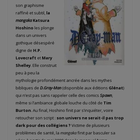
son graphisme
raffiné et subtil,
la
mangaka
Katsura
Hoshino
les plonge
dans un univers
gothique désespéré
digne de
H.P.
Lovecraft
et
Mary
Shelley
. Elle construit
peu à peu la
mythologie profondément ancrée dans les mythes
bibliques de
D.Gray-Man
(disponible aux éditions
Glénat
)
qui n’est pas sans rappeler celle des comics
Spawn
,
même si l’ambiance globale louche du côté de
Tim
Burton
. Au final, Hoshino finit par s’inquiéter, voire
retoucher son script :
son univers ne serait-il pas trop
dark pour des collégiens ?
Victime de plusieurs
problèmes de santé, la
mangaka
finit par basculer sa