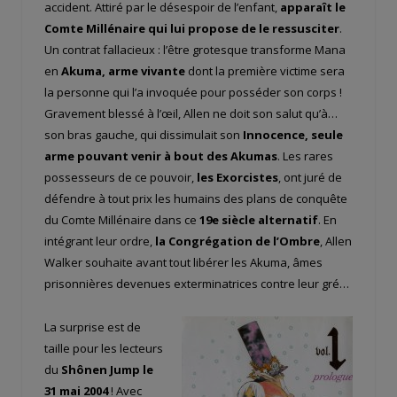
accident. Attiré par le désespoir de l’enfant,
apparaît le
Comte Millénaire qui lui propose de le ressusciter
.
Un contrat fallacieux : l’être grotesque transforme Mana
en
Akuma, arme vivante
dont la première victime sera
la personne qui l’a invoquée pour posséder son corps !
Gravement blessé à l’œil, Allen ne doit son salut qu’à…
son bras gauche, qui dissimulait son
Innocence, seule
arme pouvant venir à bout des Akumas
. Les rares
possesseurs de ce pouvoir,
les Exorcistes
, ont juré de
défendre à tout prix les humains des plans de conquête
du Comte Millénaire dans ce
19
e
siècle alternatif
. En
intégrant leur ordre,
la Congrégation de l’Ombre
, Allen
Walker souhaite avant tout libérer les Akuma, âmes
prisonnières devenues exterminatrices contre leur gré…
La surprise est de
taille pour les lecteurs
du
Shônen Jump le
31 mai 2004
! Avec