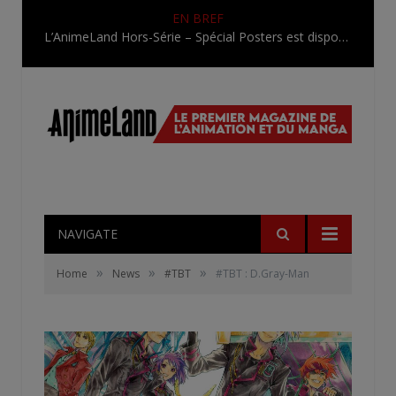
EN BREF
L’AnimeLand Hors-Série – Spécial Posters est disponible !
NAVIGATE
»
»
»
Home
News
#TBT
#TBT : D.Gray-Man