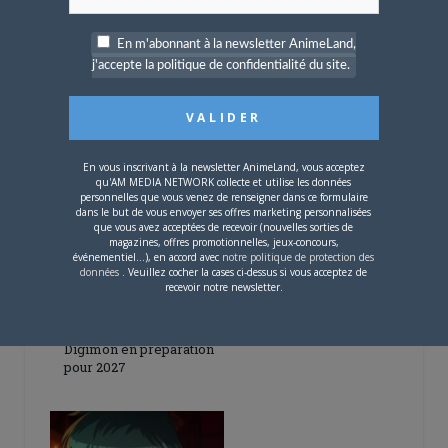
En m'abonnant à la newsletter AnimeLand,
j'accepte la politique de confidentialité du site.
5 AOÛT 2026
0
L’AnimeLand Hors-Série
– Spécial Posters est
disponible !
En vous inscrivant à la newsletter AnimeLand, vous acceptez
qu'AM MEDIA NETWORK collecte et utilise les données
personnelles que vous venez de renseigner dans ce formulaire
dans le but de vous envoyer ses offres marketing personnalisées
que vous avez acceptées de recevoir (nouvelles sorties de
magazines, offres promotionnelles, jeux-concours,
événementiel...), en accord avec
notre politique de protection des
données
. Veuillez cocher la cases ci-dessus si vous acceptez de
recevoir notre newsletter.
4 AOÛT 2026
0
Une nouvelle série TV
Digimon en préparation
pour 2027