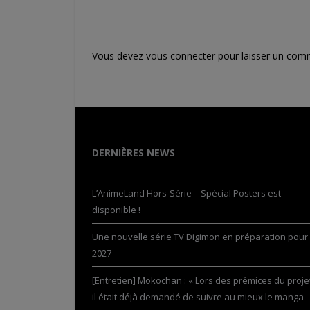
Vous devez
vous connecter
pour laisser un com
DERNIÈRES NEWS
L’AnimeLand Hors-Série – Spécial Posters est
disponible !
Une nouvelle série TV Digimon en préparation pour
2027
[Entretien] Mokochan : « Lors des prémices du projet
il était déjà demandé de suivre au mieux le manga