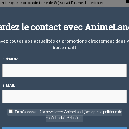
ernier que le prochain tome (le 8e) serait l’ultime. Il sortira en
ans le
Monthly Comic Dengeki Daioh
en avril 2015.
Kadokawa
a
P
qu’roman
spinoff
en novembre dernier. Le manga s’est vendu à
c
ardez le contact avec AnimeLand
our l’instant). On connait, via
ADN
, sa belle version animée
vez toutes nos actualités et promotions directement dans 
boîte mail !
S
PRÉNOM
E-MAIL
En m'abonnant à la newsletter AnimeLand, j'accepte la politique de
confidentialité du site.
T