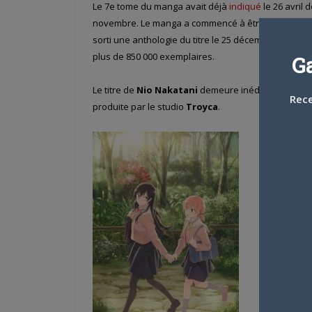
Le 7e tome du manga avait déjà
indiqué
le 26 avril d
novembre. Le manga a commencé à être sérialisé d
sorti une anthologie du titre le 25 décembre, ainsi 
plus de 850 000 exemplaires.
G
Le titre de
Nio Nakatani
demeure inédit en France (p
Rece
produite par le studio
Troyca
.