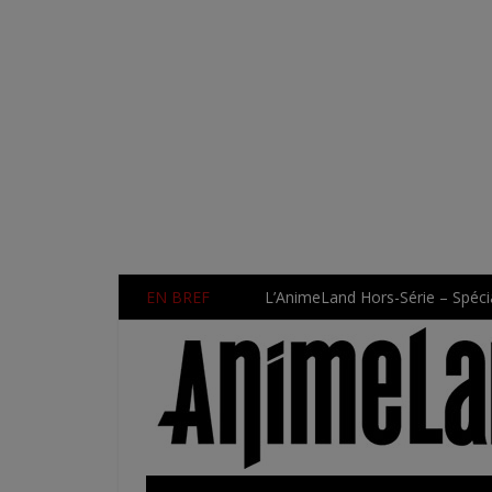
EN BREF
L’AnimeLand Hors-Série – Spécia