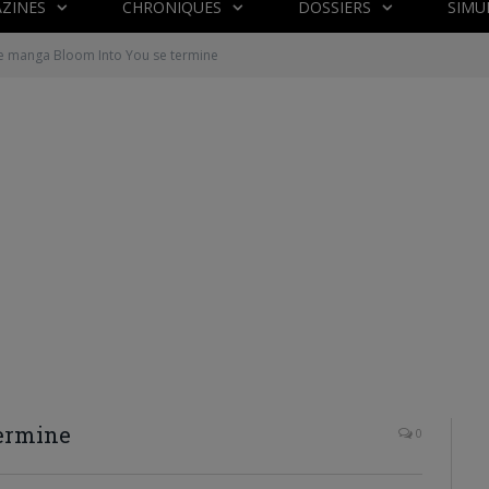
ZINES
CHRONIQUES
DOSSIERS
SIMU
e manga Bloom Into You se termine
termine
0