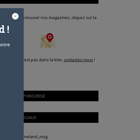
our savoir où trouver nos magazines, cliquez sur la
arte !
 !
votre
i votre ville n'est pas dans la liste,
contactez-nous
!
CONTENU SPONSORISÉ
RÉSEAUX SOCIAUX
weets by Animeland_mag