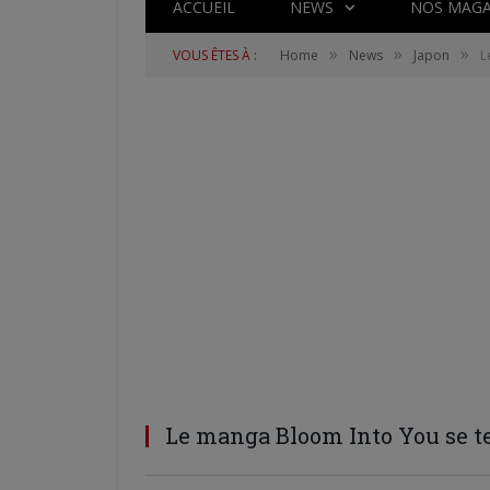
ACCUEIL
NEWS
NOS MAGA
»
»
»
VOUS ÊTES À :
Home
News
Japon
L
Le manga Bloom Into You se 