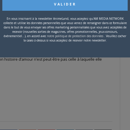
En vous inscrivant à la newsletter AnimeLand, vous acceptez qu'AM MEDIA NETWORK
collecte et utilise les données personnelles que vous venez de renseigner dans ce formulaire
dans le but de vous envoyer ses offres marketing personnalisées que vous avez acceptées de
tend avec impatience le jour où elle connaîtra une histoire
recevoir (nouvelles sorties de magazines, offres promotionnelles, jeux-concours,
événementiel...), en accord avec
notre politique de protection des données
. Veuillez cocher
mangas. Et pourtant, quand elle reçoit la déclaration d’amour de
la cases ci-dessus si vous acceptez de recevoir notre newsletter.
chant pas quoi répondre, Yû demande de l’aide à Nanami, la
 toujours ses prétendants avec beaucoup d’assurance. Mais,
n histoire d’amour n’est peut-être pas celle à laquelle elle