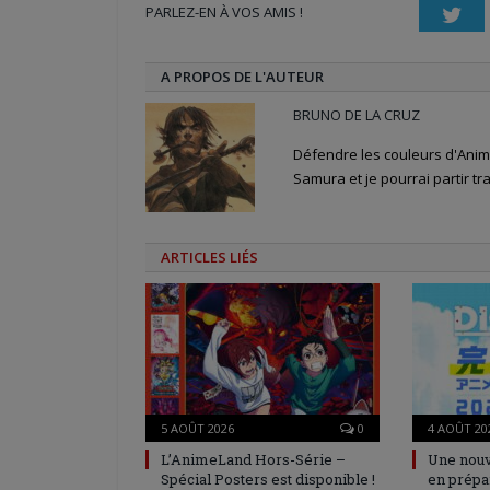
PARLEZ-EN À VOS AMIS !
fenêtre)
fenêtre)
nouvelle
Twi
fenêtre)
A PROPOS DE L'AUTEUR
BRUNO DE LA CRUZ
Défendre les couleurs d'Anime
Samura et je pourrai partir tra
ARTICLES LIÉS
5 AOÛT 2026
0
4 AOÛT 20
L’AnimeLand Hors-Série –
Une nouv
Spécial Posters est disponible !
en prépa