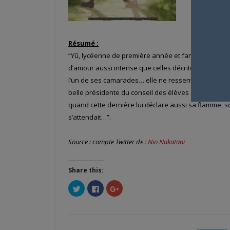
Résumé :
“Yû, lycéenne de première année et fan de shôjo, at
d’amour aussi intense que celles décrites dans ses 
l’un de ses camarades… elle ne ressent rien. Ne sa
belle présidente du conseil des élèves qui rejette
quand cette dernière lui déclare aussi sa flamme, so
s’attendait…”.
Source : compte Twitter de
: Nio Nakatani
Share this:
Cliquez
Cliquez
Cliquez
pour
pour
pour
partager
partager
partager
sur
sur
sur
Twitter(ouvre
Facebook(ouvre
Google+
dans
dans
(ouvre
une
une
dans
nouvelle
nouvelle
une