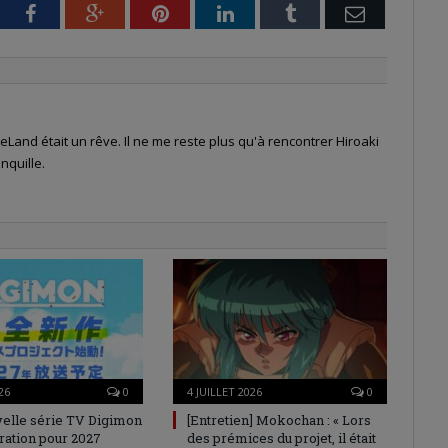
tter
Facebook
Google+
Pinterest
LinkedIn
Tumblr
Email
Land était un rêve. Il ne me reste plus qu'à rencontrer Hiroaki
nquille.
26
0
4 JUILLET 2026
0
elle série TV Digimon
[Entretien] Mokochan : « Lors
ration pour 2027
des prémices du projet, il était