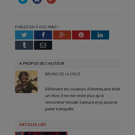
pour
pour
pour
partager
partager
partager
sur
sur
sur
Twitter(ouvre
Facebook(ouvre
Google+
dans
dans
(ouvre
une
une
dans
nouvelle
nouvelle
une
PARLEZ-EN À VOS AMIS !
fenêtre)
fenêtre)
nouvelle
fenêtre)
Twitter
Facebook
Google+
Pinterest
LinkedIn
Tumblr
Email
A PROPOS DE L'AUTEUR
BRUNO DE LA CRUZ
Défendre les couleurs d'AnimeLand était
un rêve. Il ne me reste plus qu'à
rencontrer Hiroaki Samura et je pourrai
partir tranquille.
ARTICLES LIÉS