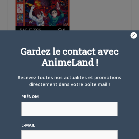
5 AOÛT 2026
0
L’AnimeLand Hors-Série
– Spécial Posters est
Gardez le contact avec
disponible !
AnimeLand !
Recevez toutes nos actualités et promotions
directement dans votre boîte mail !
PRÉNOM
4 AOÛT 2026
0
Une nouvelle série TV
Digimon en préparation
pour 2027
E-MAIL