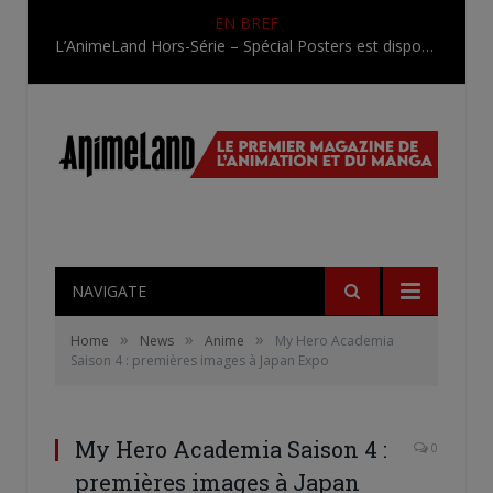
EN BREF
L’AnimeLand Hors-Série – Spécial Posters est disponible !
NAVIGATE
»
»
»
Home
News
Anime
My Hero Academia
Saison 4 : premières images à Japan Expo
My Hero Academia Saison 4 :
0
premières images à Japan