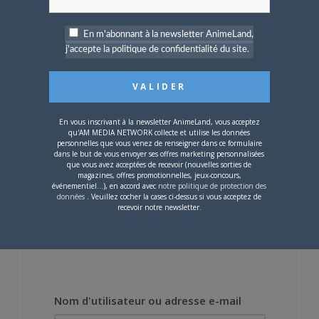
En m'abonnant à la newsletter AnimeLand,
j'accepte la politique de confidentialité du site.
4 JUILLET 2026
0
[Entretien] Mokochan : «
Lors des prémices du
projet, il était déjà
demandé de suivre au
En vous inscrivant à la newsletter AnimeLand, vous acceptez
mieux le manga
qu'AM MEDIA NETWORK collecte et utilise les données
originel.»
personnelles que vous venez de renseigner dans ce formulaire
dans le but de vous envoyer ses offres marketing personnalisées
que vous avez acceptées de recevoir (nouvelles sorties de
magazines, offres promotionnelles, jeux-concours,
Vous devez
vous connecter
pour laisser un
événementiel...), en accord avec
notre politique de protection des
commentaire.
données
. Veuillez cocher la cases ci-dessus si vous acceptez de
recevoir notre newsletter.
Nom d'utilisateur ou adresse e-mail