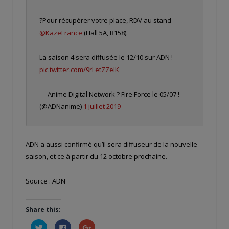
?Pour récupérer votre place, RDV au stand
@KazeFrance
(Hall 5A, B158).
La saison 4 sera diffusée le 12/10 sur ADN !
pic.twitter.com/9rLetZZelK
— Anime Digital Network ? Fire Force le 05/07 !
(@ADNanime)
1 juillet 2019
ADN a aussi confirmé qu’il sera diffuseur de la nouvelle
saison, et ce à partir du 12 octobre prochaine.
Source : ADN
Share this:
Cliquez
Cliquez
Cliquez