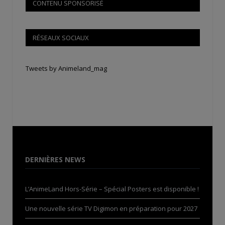
CONTENU SPONSORISÉ
RÉSEAUX SOCIAUX
Tweets by Animeland_mag
DERNIÈRES NEWS
L’AnimeLand Hors-Série – Spécial Posters est disponible !
Une nouvelle série TV Digimon en préparation pour 2027