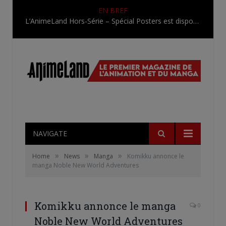
EN BREF
L’AnimeLand Hors-Série – Spécial Posters est disponible !
NAVIGATE
»
»
»
Home
News
Manga
Komikku annonce le
manga Noble New World Adventures
Komikku annonce le manga
0
Noble New World Adventures