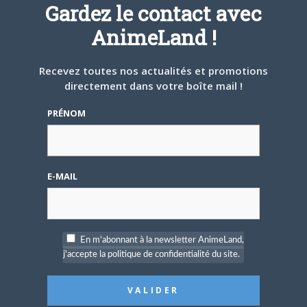
Défendre les couleurs d'AnimeLand était
Gardez le contact avec
un rêve. Il ne me reste plus qu'à
AnimeLand !
rencontrer Hiroaki Samura et je pourrai
partir tranquille.
Recevez toutes nos actualités et promotions
ARTICLES LIÉS
directement dans votre boîte mail !
PRÉNOM
5 AOÛT 2026
0
E-MAIL
L’AnimeLand Hors-Série
– Spécial Posters est
disponible !
En m'abonnant à la newsletter AnimeLand,
j'accepte la politique de confidentialité du site.