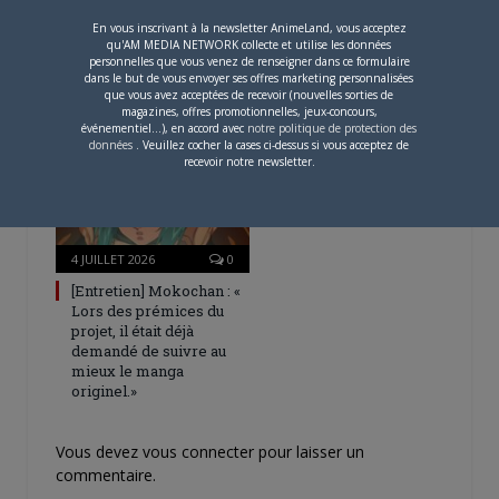
4 AOÛT 2026
0
En vous inscrivant à la newsletter AnimeLand, vous acceptez
qu'AM MEDIA NETWORK collecte et utilise les données
Une nouvelle série TV
personnelles que vous venez de renseigner dans ce formulaire
Digimon en préparation
dans le but de vous envoyer ses offres marketing personnalisées
pour 2027
que vous avez acceptées de recevoir (nouvelles sorties de
magazines, offres promotionnelles, jeux-concours,
événementiel...), en accord avec
notre politique de protection des
données
. Veuillez cocher la cases ci-dessus si vous acceptez de
recevoir notre newsletter.
4 JUILLET 2026
0
[Entretien] Mokochan : «
Lors des prémices du
projet, il était déjà
demandé de suivre au
mieux le manga
originel.»
Vous devez
vous connecter
pour laisser un
commentaire.