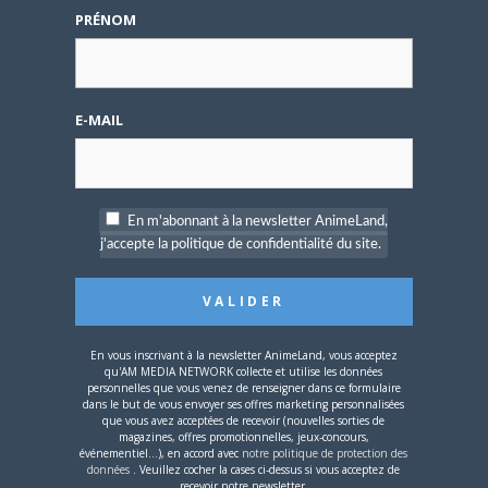
– Spécial Posters est
PRÉNOM
disponible !
E-MAIL
4 AOÛT 2026
0
Une nouvelle série TV
En m'abonnant à la newsletter AnimeLand,
Digimon en préparation
j'accepte la politique de confidentialité du site.
pour 2027
En vous inscrivant à la newsletter AnimeLand, vous acceptez
qu'AM MEDIA NETWORK collecte et utilise les données
personnelles que vous venez de renseigner dans ce formulaire
dans le but de vous envoyer ses offres marketing personnalisées
que vous avez acceptées de recevoir (nouvelles sorties de
4 JUILLET 2026
0
magazines, offres promotionnelles, jeux-concours,
[Entretien] Mokochan : «
événementiel...), en accord avec
notre politique de protection des
données
. Veuillez cocher la cases ci-dessus si vous acceptez de
Lors des prémices du
recevoir notre newsletter.