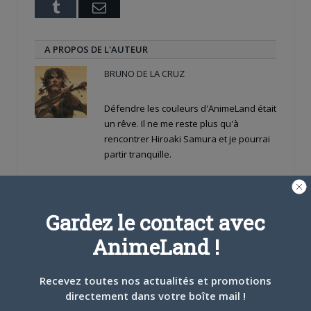
Tumblr
Email
A PROPOS DE L'AUTEUR
BRUNO DE LA CRUZ
Défendre les couleurs d'AnimeLand était
un rêve. Il ne me reste plus qu'à
rencontrer Hiroaki Samura et je pourrai
partir tranquille.
ARTICLES LIÉS
Gardez le contact avec
AnimeLand !
Recevez toutes nos actualités et promotions
5 AOÛT 2026
0
directement dans votre boîte mail !
L’AnimeLand Hors-Série