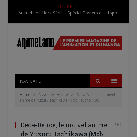
EN BREF
L’AnimeLand Hors-Série – Spécial Posters est disponible !
NAVIGATE
»
»
»
Home
News
Anime
Deca-Dence, le nouvel
anime de Yuzuru Tachikawa (Mob Psycho 100)
Deca-Dence, le nouvel anime
0
de Yuzuru Tachikawa (Mob