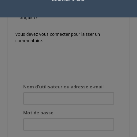
projet, il était déjà
demandé de suivre au
mieux le manga
originel.»
Vous devez
vous connecter
pour laisser un
commentaire.
Nom d'utilisateur ou adresse e-mail
Mot de passe