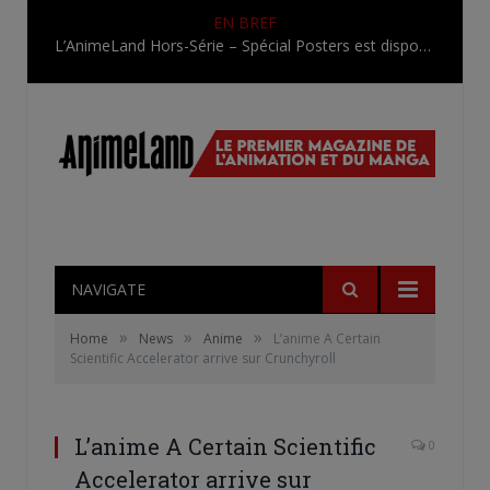
EN BREF
L’AnimeLand Hors-Série – Spécial Posters est disponible !
NAVIGATE
»
»
»
Home
News
Anime
L’anime A Certain
Scientific Accelerator arrive sur Crunchyroll
L’anime A Certain Scientific
0
Accelerator arrive sur