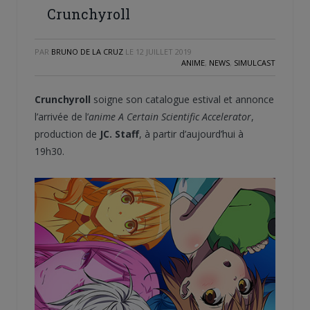
Crunchyroll
PAR
BRUNO DE LA CRUZ
LE
12 JUILLET 2019
ANIME
,
NEWS
,
SIMULCAST
Crunchyroll
soigne son catalogue estival et annonce
l’arrivée de l’
anime
A Certain Scientific Accelerator
,
production de
JC. Staff
, à partir d’aujourd’hui à
19h30.