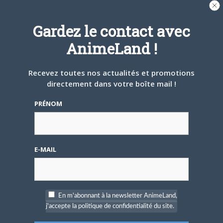
A PROPOS DE L'AUTEUR
BRUNO DE LA CRUZ
Gardez le contact avec
AnimeLand !
Défendre les couleurs d'AnimeLand était
un rêve. Il ne me reste plus qu'à
rencontrer Hiroaki Samura et je pourrai
Recevez toutes nos actualités et promotions
partir tranquille.
directement dans votre boîte mail !
ARTICLES LIÉS
PRÉNOM
E-MAIL
5 AOÛT 2026
0
L’AnimeLand Hors-Série
– Spécial Posters est
En m'abonnant à la newsletter AnimeLand,
disponible !
j'accepte la politique de confidentialité du site.