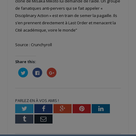
clone de Misaka Mikoto lui demande de l’aide. Un groupe
de fanatiques anti-pervers qui se fait appeler «
Disciplinary Action » est en train de semer la pagaille. Ils
s’en prennent directement à Last Order et menacent la
Cité académique, voire le monde”
Source : Crunchyroll
Share this:
Cliquez
Cliquez
Cliquez
pour
pour
pour
partager
partager
partager
sur
sur
sur
Twitter(ouvre
Facebook(ouvre
Google+
dans
dans
(ouvre
une
une
dans
nouvelle
nouvelle
une
PARLEZ-EN À VOS AMIS !
fenêtre)
fenêtre)
nouvelle
fenêtre)
Twitter
Facebook
Google+
Pinterest
LinkedIn
Tumblr
Email