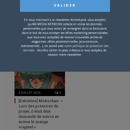
En vous inscrivant à la newsletter AnimeLand, vous acceptez
qu'AM MEDIA NETWORK collecte et utilise les données
personnelles que vous venez de renseigner dans ce formulaire
4 AOÛT 2026
0
dans le but de vous envoyer ses offres marketing personnalisées
que vous avez acceptées de recevoir (nouvelles sorties de
Une nouvelle série TV
magazines, offres promotionnelles, jeux-concours,
Digimon en préparation
événementiel...), en accord avec
notre politique de protection des
pour 2027
données
. Veuillez cocher la cases ci-dessus si vous acceptez de
recevoir notre newsletter.
4 JUILLET 2026
0
[Entretien] Mokochan : «
Lors des prémices du
projet, il était déjà
demandé de suivre au
mieux le manga
originel.»