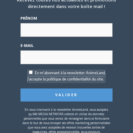
directement dans votre boîte mail !
5 AOÛT 2026
0
PRÉNOM
L’AnimeLand Hors-Série
– Spécial Posters est
disponible !
E-MAIL
En m'abonnant à la newsletter AnimeLand,
4 AOÛT 2026
0
j'accepte la politique de confidentialité du site.
Une nouvelle série TV
Digimon en préparation
pour 2027
En vous inscrivant à la newsletter AnimeLand, vous acceptez
qu'AM MEDIA NETWORK collecte et utilise les données
personnelles que vous venez de renseigner dans ce formulaire
dans le but de vous envoyer ses offres marketing personnalisées
que vous avez acceptées de recevoir (nouvelles sorties de
magazines, offres promotionnelles, jeux-concours,