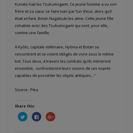
Kunato hait les Tsukumogami. Ce jeune homme a vu son
frère et sa sœur se faire tuer par l’un d’eux, alors qu’il
était enfant. Botan Nagatsuki les aime. Cette jeune fille
cohabite avec des Tsukumogami qui sont, pour elle,
comme une famille.
À Kyôto, capitale millénaire, Hyôma et Botan se
rencontrent et se voient obligés de vivre sous le même
toit. Tous deux, à travers les combats qu’ils mèneront
ensemble, confronteront leurs visions de ces esprits
capables de posséder les objets antiques…”
Source : Pika
Share this:
Cliquez
Cliquez
Cliquez
pour
pour
pour
partager
partager
partager
sur
sur
sur
Twitter(ouvre
Facebook(ouvre
Google+