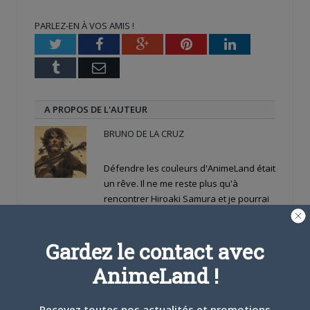
dans
dans
(ouvre
une
une
dans
nouvelle
nouvelle
une
PARLEZ-EN À VOS AMIS !
fenêtre)
fenêtre)
nouvelle
fenêtre)
Twitter
Facebook
Google+
Pinterest
LinkedIn
Tumblr
Email
A PROPOS DE L'AUTEUR
BRUNO DE LA CRUZ
Défendre les couleurs d'AnimeLand était
un rêve. Il ne me reste plus qu'à
rencontrer Hiroaki Samura et je pourrai
partir tranquille.
Gardez le contact avec
ARTICLES LIÉS
AnimeLand !
Recevez toutes nos actualités et promotions