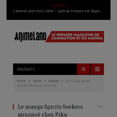
EN BREF
L’AnimeLand Hors-Série – Spécial Posters est disponible !
NAVIGATE
»
»
»
Home
News
Manga
Le manga Spirits
Seekers annoncé chez Pika
Le manga Spirits Seekers
0
annoncé chez Pika