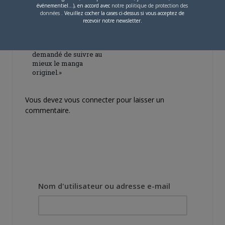
événementiel...), en accord avec
notre politique de protection des
4 JUILLET 2026
0
données
. Veuillez cocher la cases ci-dessus si vous acceptez de
recevoir notre newsletter.
[Entretien] Mokochan : «
Lors des prémices du
projet, il était déjà
demandé de suivre au
mieux le manga
originel.»
Vous devez
vous connecter
pour laisser un
commentaire.
Nom d'utilisateur ou adresse e-mail