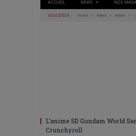
ACCUEIL
NEWS
NOS MAGA
»
»
»
VOUS ÊTES À :
Home
News
Anime
L’anime SD Gundam World San
Crunchyroll