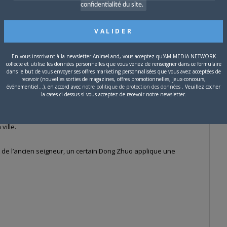
confidentialité du site.
En vous inscrivant à la newsletter AnimeLand, vous acceptez qu'AM MEDIA NETWORK
collecte et utilise les données personnelles que vous venez de renseigner dans ce formulaire
dans le but de vous envoyer ses offres marketing personnalisées que vous avez acceptées de
gueilleuses sont désormais en ruines après avoir subi de
recevoir (nouvelles sorties de magazines, offres promotionnelles, jeux-concours,
événementiel...), en accord avec
notre politique de protection des données
. Veuillez cocher
oires sont recouverts de montagnes d’épaves. Tandis que ce
la cases ci-dessus si vous acceptez de recevoir notre newsletter.
irus appelé l’agent jaune se répand sur le pays depuis
 s’attaquent alors aux autres. Afin de se protéger, ces
ville.
rt de l’ancien seigneur, un certain Dong Zhuo applique une