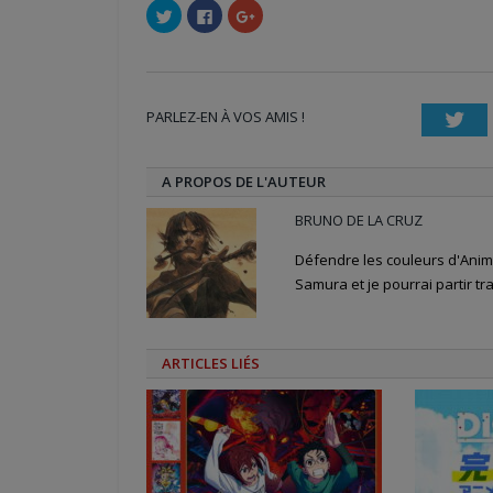
Cliquez
Cliquez
Cliquez
pour
pour
pour
partager
partager
partager
sur
sur
sur
Twitter(ouvre
Facebook(ouvre
Google+
dans
dans
(ouvre
une
une
dans
nouvelle
nouvelle
une
PARLEZ-EN À VOS AMIS !
fenêtre)
fenêtre)
nouvelle
Twi
fenêtre)
A PROPOS DE L'AUTEUR
BRUNO DE LA CRUZ
Défendre les couleurs d'Anime
Samura et je pourrai partir tra
ARTICLES LIÉS