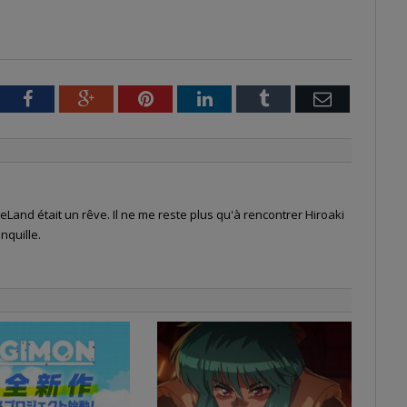
tter
Facebook
Google+
Pinterest
LinkedIn
Tumblr
Email
Land était un rêve. Il ne me reste plus qu'à rencontrer Hiroaki
nquille.