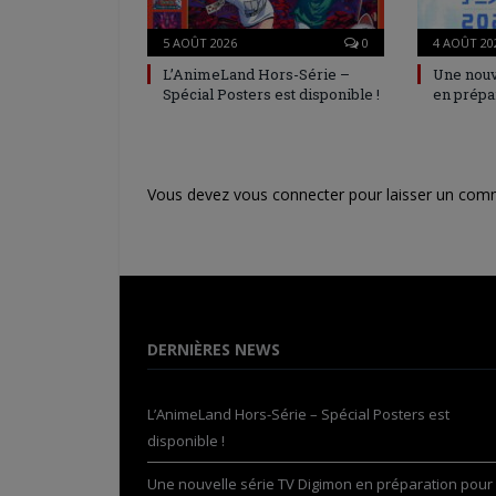
5 AOÛT 2026
0
4 AOÛT 20
L’AnimeLand Hors-Série –
Une nouv
Spécial Posters est disponible !
en prépa
Vous devez
vous connecter
pour laisser un com
DERNIÈRES NEWS
L’AnimeLand Hors-Série – Spécial Posters est
disponible !
Une nouvelle série TV Digimon en préparation pour