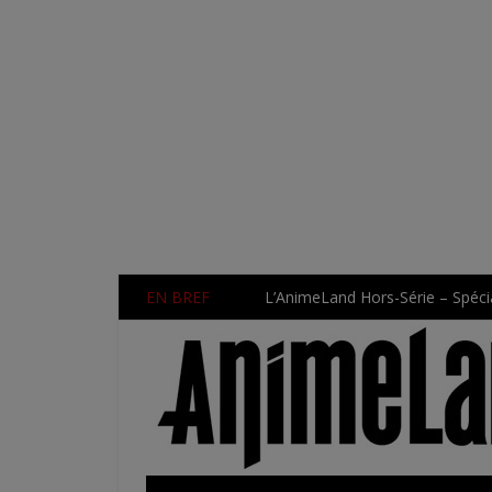
EN BREF
L’AnimeLand Hors-Série – Spécia