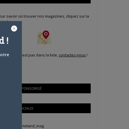
our savoir où trouver nos magazines, cliquez sur la
arte !
 !
votre
i votre ville n'est pas dans la liste,
contactez-nous
!
CONTENU SPONSORISÉ
RÉSEAUX SOCIAUX
weets by Animeland_mag