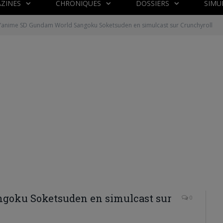
ZINES
CHRONIQUES
DOSSIERS
SIMU
L’anime SD Gundam World Sangoku Soketsuden en simulcast sur Crunchyroll
goku Soketsuden en simulcast sur
0