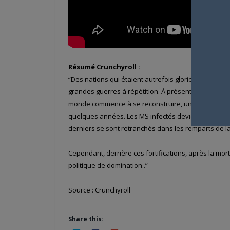
Résumé Crunchyroll :
“Des nations qui étaient autrefois glorieuses et or
grandes guerres à répétition. À présent, ces territ
monde commence à se reconstruire, un mystérieux v
quelques années. Les MS infectés deviennent fous et
derniers se sont retranchés dans les remparts de la 
Cependant, derrière ces fortifications, après la mo
politique de domination..”
Source : Crunchyroll
Share this: