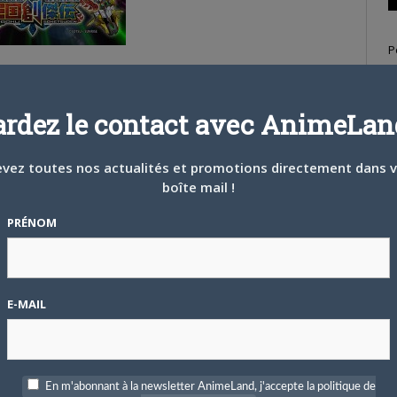
P
c
de ce format modeste (15 x 10 minutes) reprenant des influences
 Ikezoe
(
Sword Gai : The Animation
).
ardez le contact avec AnimeLand
vez toutes nos actualités et promotions directement dans 
S
boîte mail !
PRÉNOM
E-MAIL
T
En m'abonnant à la newsletter AnimeLand, j'accepte la politique de