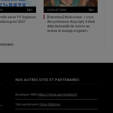
26
0
4 JUILLET 2026
0
elle série TV Digimon
[Entretien] Mokochan : « Lors
ration pour 2027
des prémices du projet, il était
déjà demandé de suivre au
mieux le manga originel.»
mentaire.
NOS AUTRES SITES ET PARTENAIRES
Boutique AMN
https://shop.am-media.fr/
Site partenaire
Ynnis Editions