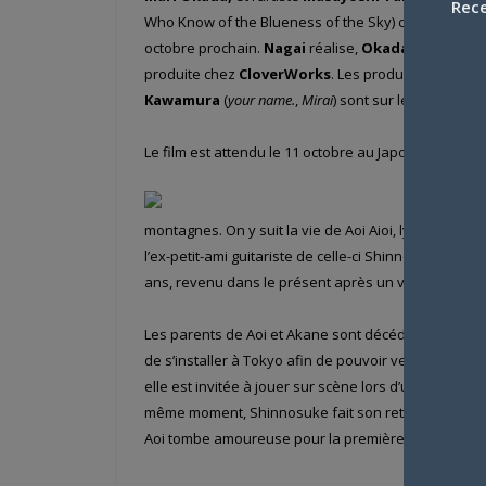
Rece
Who Know of the Blueness of the Sky) ce mardi. Le m
octobre prochain.
Nagai
réalise,
Okada
écrit, et
Ta
produite chez
CloverWorks
. Les producteurs
Hiro
Kawamura
(
your name.
,
Mirai
) sont sur le projet.
Le film est attendu le 11 octobre au Japon.
montagnes. On y suit la vie de Aoi Aioi, lycéenne
l’ex-petit-ami guitariste de celle-ci Shinnosuke Kanom
ans, revenu dans le présent après un voyage tempo
Les parents de Aoi et Akane sont décédés 13 ans plus
de s’installer à Tokyo afin de pouvoir veiller sur sa
elle est invitée à jouer sur scène lors d’un festival
même moment, Shinnosuke fait son retour après un
Aoi tombe amoureuse pour la première fois…