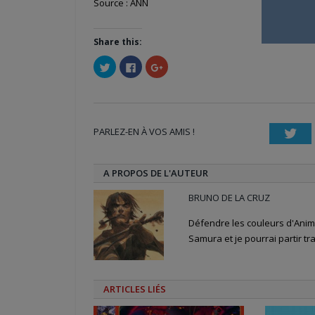
Source : ANN
Share this:
Cliquez
Cliquez
Cliquez
pour
pour
pour
partager
partager
partager
sur
sur
sur
Twitter(ouvre
Facebook(ouvre
Google+
dans
dans
(ouvre
une
une
dans
nouvelle
nouvelle
une
PARLEZ-EN À VOS AMIS !
fenêtre)
fenêtre)
nouvelle
Twi
fenêtre)
A PROPOS DE L'AUTEUR
BRUNO DE LA CRUZ
Défendre les couleurs d'Anime
Samura et je pourrai partir tra
ARTICLES LIÉS