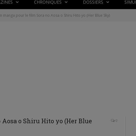
ZINES
CHRONIQUES
DOSSIERS
SIMU
n manga pour le film Sora no Aosa o Shiru Hito yo (Her Blue Sky)
 Aosa o Shiru Hito yo (Her Blue
0