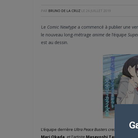
PAR
BRUNO DE LA CRUZ
LE
26 JUILLET 2019
Le
Comic Newtype
a commencé à publier une ve
le nouveau long-métrage
anime
de l’équipe
Supe
est au dessin.
G
L’équipe derrière
Ultra Peace Busters creative team
— l
Mari Okada,
et l’artiste
Masayoshi Tanaka
—a ann