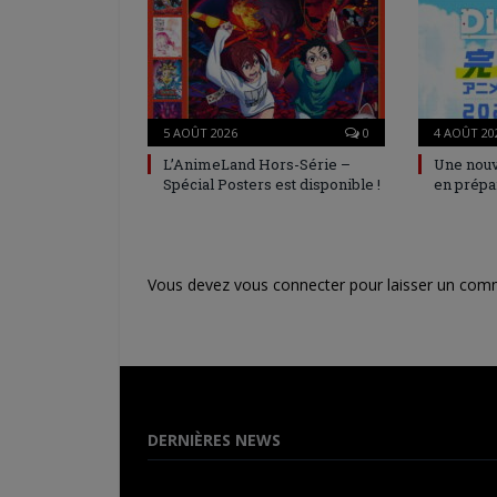
5 AOÛT 2026
0
4 AOÛT 20
L’AnimeLand Hors-Série –
Une nouv
Spécial Posters est disponible !
en prépa
Vous devez
vous connecter
pour laisser un com
DERNIÈRES NEWS