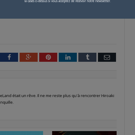
la cases ci-dessus si vous acceptez de recevoir notre newsletter.
tter
Facebook
Google+
Pinterest
LinkedIn
Tumblr
Email
Land était un rêve. Il ne me reste plus qu'à rencontrer Hiroaki
nquille.