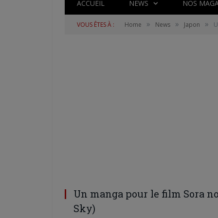
ACCUEIL
NEWS
NOS MAGA
»
»
»
VOUS ÊTES À :
Home
News
Japon
U
Un manga pour le film Sora no
Sky)