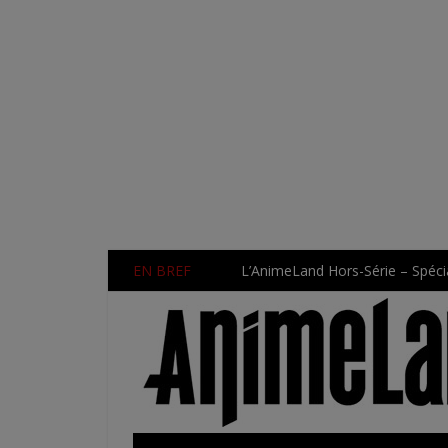
EN BREF
L’AnimeLand Hors-Série – Spécia