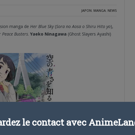
JAPON
,
MANGA
,
NEWS
rsion manga de
Her Blue Sky
(
Sora no Aosa o Shiru Hito yo
),
r Peace Busters
.
Yaeko Ninagawa
(Ghost Slayers Ayashi)
ardez le contact avec AnimeLand
e réalisateur
Tatsuyuki Nagai
, la scénariste et réalisatrice
oncé son film original
Sora no Aosa o Shiru Hito yo
(To Those