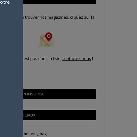
votre
our savoir où trouver nos magazines, cliquez sur la
arte !
i votre ville n'est pas dans la liste,
contactez-nous
!
CONTENU SPONSORISÉ
RÉSEAUX SOCIAUX
weets by Animeland_mag