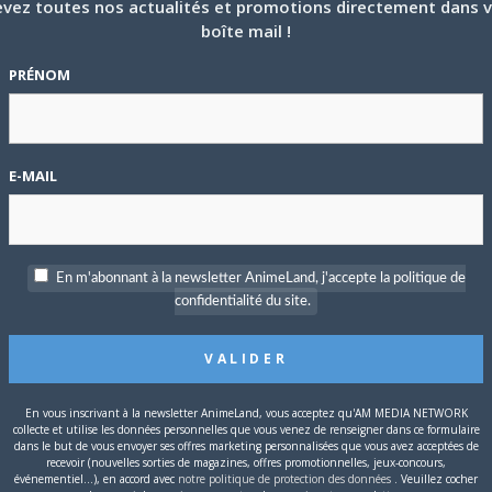
vez toutes nos actualités et promotions directement dans 
étrage sera projeté dans toutes les salles Toho à partir du 11
boîte mail !
naka
s’occupe du
chara design
et de la direction de l’animation
P
PRÉNOM
yuki Shimizu
(
anohana
,
The Anthem of the Heart
) et
Genki
c
E-MAIL
L’histoire du film se déroule dans une ville au cœur des
S
 de deuxième année aspirante musicienne, sa grande sœur Akane,
ura et Shinno – qui est en réalité le Shinnosuke d’il y a treize
En m'abonnant à la newsletter AnimeLand, j'accepte la politique de
rel.
confidentialité du site.
 tôt, dans un accident. Lors, Akane a tiré un trait sur ses rêves
 petite sœur. Depuis, Aoi se sent redevable à son égard. Un jour,
 de musique organisé par Dankichi, célèbre interprète d’Enka. Au
En vous inscrivant à la newsletter AnimeLand, vous acceptez qu'AM MEDIA NETWORK
e longue absence. Shinno apparaît alors mystérieusement, et
collecte et utilise les données personnelles que vous venez de renseigner dans ce formulaire
dans le but de vous envoyer ses offres marketing personnalisées que vous avez acceptées de
recevoir (nouvelles sorties de magazines, offres promotionnelles, jeux-concours,
T
événementiel...), en accord avec
notre politique de protection des données
. Veuillez cocher