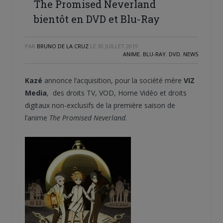
The Promised Neverland
bientôt en DVD et Blu-Ray
PAR
BRUNO DE LA CRUZ
LE
30 JUILLET 2019
ANIME
,
BLU-RAY
,
DVD
,
NEWS
Kazé
annonce l’acquisition, pour la société mère
VIZ
Media
, des droits TV, VOD, Home Vidéo et droits
digitaux non-exclusifs de la première saison de
l’anime
The Promised Neverland
.