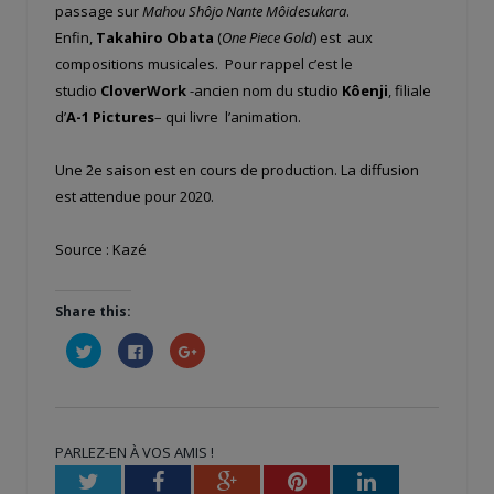
passage sur
Mahou Shôjo Nante Môidesukara
.
Enfin,
Takahiro Obata
(
One Piece Gold
) est aux
compositions musicales. Pour rappel c’est le
studio
CloverWork
-ancien nom du studio
Kôenji
, filiale
d’
A-1 Pictures
– qui livre l’animation.
Une 2e saison est en cours de production. La diffusion
est attendue pour 2020.
Source : Kazé
Share this:
Cliquez
Cliquez
Cliquez
pour
pour
pour
partager
partager
partager
sur
sur
sur
Twitter(ouvre
Facebook(ouvre
Google+
dans
dans
(ouvre
une
une
dans
nouvelle
nouvelle
une
PARLEZ-EN À VOS AMIS !
fenêtre)
fenêtre)
nouvelle
fenêtre)
Twitter
Facebook
Google+
Pinterest
LinkedIn