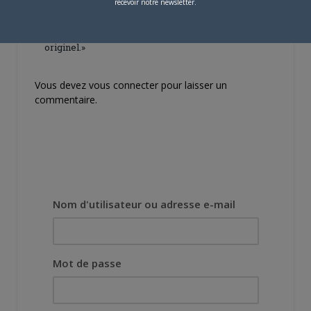
recevoir notre newsletter.
projet, il était déjà
demandé de suivre au
mieux le manga
originel.»
Vous devez
vous connecter
pour laisser un
commentaire.
Nom d'utilisateur ou adresse e-mail
Mot de passe