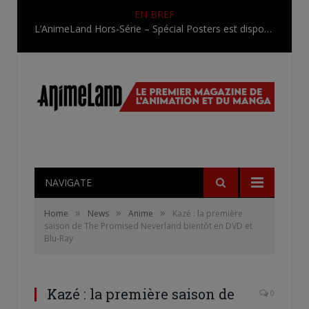
EN BREF
L’AnimeLand Hors-Série – Spécial Posters est disponible !
NAVIGATE
»
»
»
Home
News
Anime
Kazé : la première
saison de The Promised Neverland bientôt en DVD et
Blu-Ray
Kazé : la première saison de
0