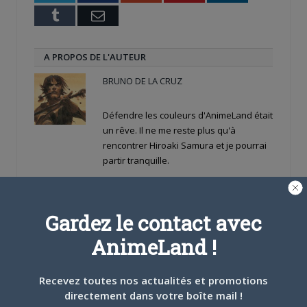
Tumblr
Email
A PROPOS DE L'AUTEUR
BRUNO DE LA CRUZ
Défendre les couleurs d'AnimeLand était
un rêve. Il ne me reste plus qu'à
rencontrer Hiroaki Samura et je pourrai
partir tranquille.
ARTICLES LIÉS
Gardez le contact avec
AnimeLand !
Recevez toutes nos actualités et promotions
5 AOÛT 2026
0
directement dans votre boîte mail !
L’AnimeLand Hors-Série