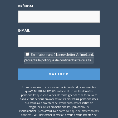
– Spécial Posters est
PRÉNOM
disponible !
E-MAIL
4 AOÛT 2026
0
En m'abonnant à la newsletter AnimeLand,
Une nouvelle série TV
Digimon en préparation
j'accepte la politique de confidentialité du site.
pour 2027
En vous inscrivant à la newsletter AnimeLand, vous acceptez
qu'AM MEDIA NETWORK collecte et utilise les données
personnelles que vous venez de renseigner dans ce formulaire
dans le but de vous envoyer ses offres marketing personnalisées
que vous avez acceptées de recevoir (nouvelles sorties de
4 JUILLET 2026
0
magazines, offres promotionnelles, jeux-concours,
événementiel...), en accord avec
notre politique de protection des
[Entretien] Mokochan : «
données
. Veuillez cocher la cases ci-dessus si vous acceptez de
Lors des prémices du