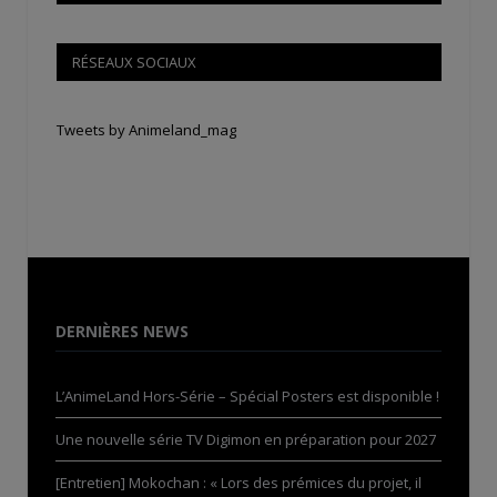
RÉSEAUX SOCIAUX
Tweets by Animeland_mag
DERNIÈRES NEWS
L’AnimeLand Hors-Série – Spécial Posters est disponible !
Une nouvelle série TV Digimon en préparation pour 2027
[Entretien] Mokochan : « Lors des prémices du projet, il