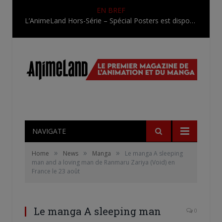
EN BREF
L’AnimeLand Hors-Série – Spécial Posters est disponible !
NAVIGATE
»
»
»
Home
News
Manga
Le manga A sleeping
man and a loving man de Ranmaru Zariya (Void) en
France le 23 août
Le manga A sleeping man
0