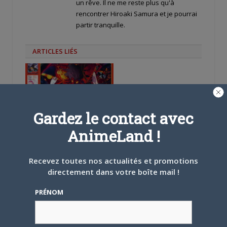
un rêve. Il ne me reste plus qu'à
rencontrer Hiroaki Samura et je pourrai
partir tranquille.
ARTICLES LIÉS
Gardez le contact avec
5 AOÛT 2026
0
AnimeLand !
L’AnimeLand Hors-Série
– Spécial Posters est
disponible !
Recevez toutes nos actualités et promotions
directement dans votre boîte mail !
PRÉNOM
4 AOÛT 2026
0