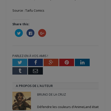
Source : Taifu Comics
Share this:
Cliquez
Cliquez
Cliquez
pour
pour
pour
partager
partager
partager
sur
sur
sur
Twitter(ouvre
Facebook(ouvre
Google+
dans
dans
(ouvre
une
une
dans
nouvelle
nouvelle
une
PARLEZ-EN À VOS AMIS !
fenêtre)
fenêtre)
nouvelle
fenêtre)
Twitter
Facebook
Google+
Pinterest
LinkedIn
Tumblr
Email
A PROPOS DE L'AUTEUR
BRUNO DE LA CRUZ
Défendre les couleurs d'AnimeLand était