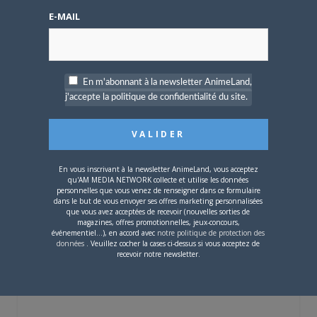
E-MAIL
Une nouvelle série TV
Digimon en préparation
pour 2027
En m'abonnant à la newsletter AnimeLand,
j'accepte la politique de confidentialité du site.
4 JUILLET 2026
0
En vous inscrivant à la newsletter AnimeLand, vous acceptez
[Entretien] Mokochan : «
qu'AM MEDIA NETWORK collecte et utilise les données
Lors des prémices du
personnelles que vous venez de renseigner dans ce formulaire
projet, il était déjà
dans le but de vous envoyer ses offres marketing personnalisées
demandé de suivre au
que vous avez acceptées de recevoir (nouvelles sorties de
mieux le manga
magazines, offres promotionnelles, jeux-concours,
événementiel...), en accord avec
notre politique de protection des
originel.»
données
. Veuillez cocher la cases ci-dessus si vous acceptez de
recevoir notre newsletter.
Vous devez
vous connecter
pour laisser un
commentaire.